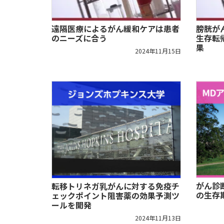
遠隔医療によるがん緩和ケアは患者
膀胱が
のニーズに合う
生存転
果
2024年11月15日
がん診
転移トリネガ乳がんに対する免疫チ
の生存
ェックポイント阻害薬の効果予測ツ
ールを開発
2024年11月13日