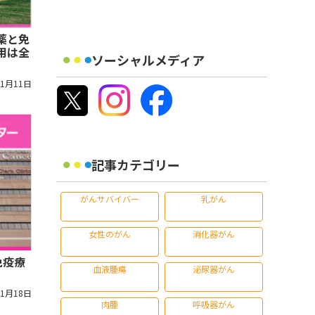
薬と免
用は全
ソーシャルメディア
11月11日
記事カテゴリー
がんサバイバー
乳がん
女性のがん
消化器がん
免疫療
血液腫瘍
泌尿器がん
11月18日
肉腫
呼吸器がん