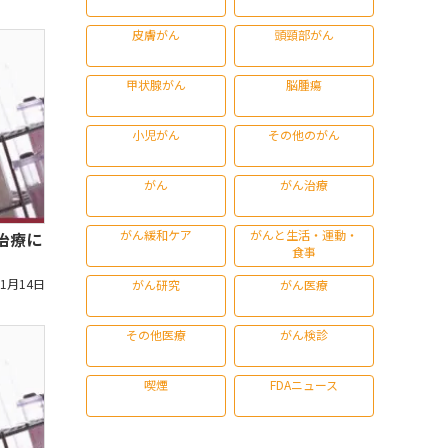
皮膚がん
頭頸部がん
甲状腺がん
脳腫瘍
小児がん
その他のがん
がん
がん治療
がん緩和ケア
がんと生活・運動・
治療に
食事
11月14日
がん研究
がん医療
その他医療
がん検診
喫煙
FDAニュース