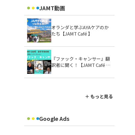
JAMT動画
オランダと学ぶAYAケアのか
たち【JAMT Café 】
『ファック・キャンサー』翻
訳者に聞く！【JAMT Café お
すすめの本】
＋ もっと見る
Google Ads