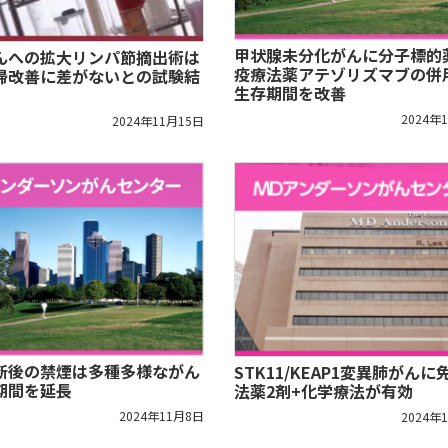
甲状腺未分化がんに分子標的
んへの拡大リンパ節摘出術は
疫療法薬アテゾリズマブの併
帰改善に差がないとの試験結
生存期間を改善
2024年
2024年11月15日
断後の禁煙は多種多様ながん
STK11/KEAP1変異肺がんに
期間を延長
法薬2剤+化学療法が有効
2024年11月8日
2024年