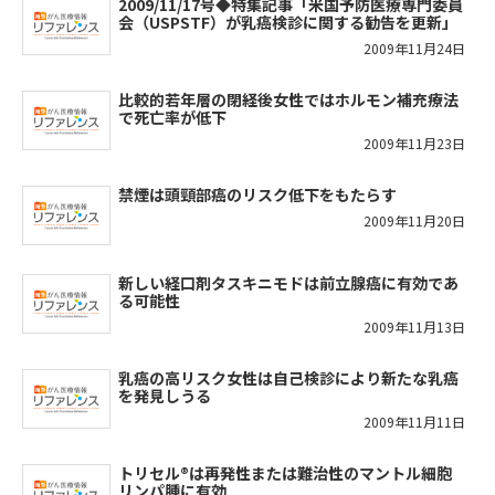
2009/11/17号◆特集記事「米国予防医療専門委員
会（USPSTF）が乳癌検診に関する勧告を更新」
2009年11月24日
比較的若年層の閉経後女性ではホルモン補充療法
で死亡率が低下
2009年11月23日
禁煙は頭頸部癌のリスク低下をもたらす
2009年11月20日
新しい経口剤タスキニモドは前立腺癌に有効であ
る可能性
2009年11月13日
乳癌の高リスク女性は自己検診により新たな乳癌
を発見しうる
2009年11月11日
トリセル®は再発性または難治性のマントル細胞
リンパ腫に有効