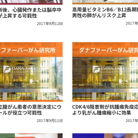
高用量ビタミンB6／B12長期
断後、心臓発作または脳卒中
男性の肺がんリスク上昇
が上昇する可能性
2017
2017年9月12日
立腺がん患者の意思決定にウ
CDK4/6阻害剤が抗腫瘍免疫
ールが役立つ可能性
より乳がん腫瘍縮小に効果
2017年9月11日
2017