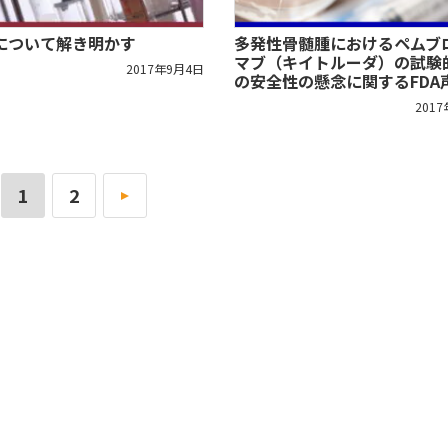
について解き明かす
多発性骨髄腫におけるペムブ
マブ（キイトルーダ）の試験
2017年9月4日
の安全性の懸念に関するFDA
201
1
2
»