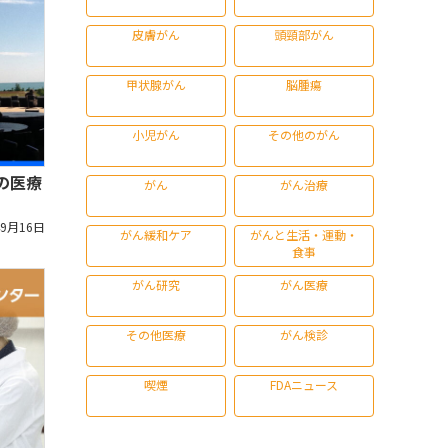
皮膚がん
頭頸部がん
甲状腺がん
脳腫瘍
小児がん
その他のがん
の医療
がん
がん治療
年9月16日
がん緩和ケア
がんと生活・運動・
食事
がん研究
がん医療
その他医療
がん検診
喫煙
FDAニュース