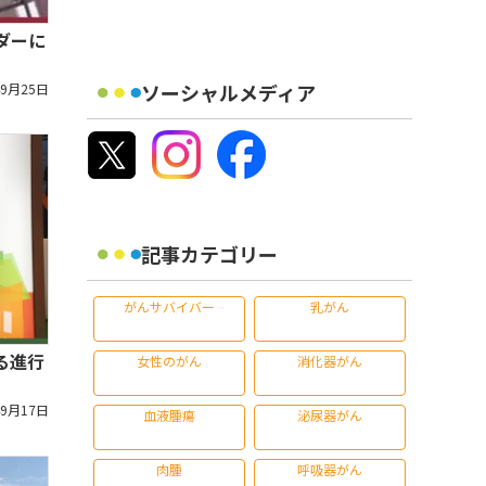
ダーに
ソーシャルメディア
年9月25日
記事カテゴリー
がんサバイバー
乳がん
る進行
女性のがん
消化器がん
年9月17日
血液腫瘍
泌尿器がん
肉腫
呼吸器がん