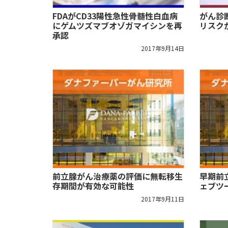
FDAがCD33陽性急性骨髄性白血病
がん診
にゲムツズマブオゾガマイシンを再
リスク
承認
2017年9月14日
前立腺がん治療薬の評価に無転移生
早期前
存期間が有効な可能性
ェブツ
2017年9月11日