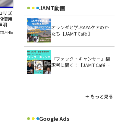
JAMT動画
ロリズ
的使用
声明
オランダと学ぶAYAケアのか
7年9月4日
たち【JAMT Café 】
『ファック・キャンサー』翻
訳者に聞く！【JAMT Café お
すすめの本】
＋ もっと見る
Google Ads