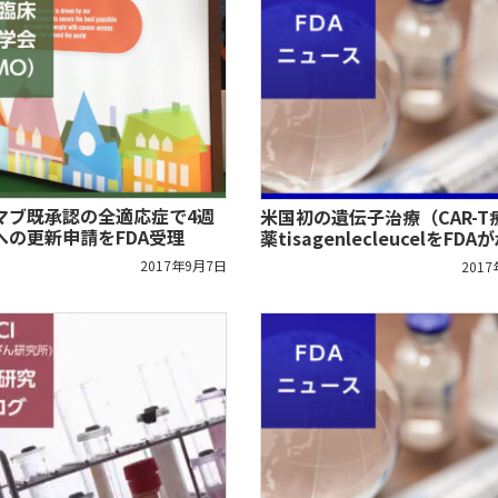
マブ既承認の全適応症で4週
米国初の遺伝子治療（CAR-T
への更新申請をFDA受理
薬tisagenlecleucelをFDA
2017年9月7日
201