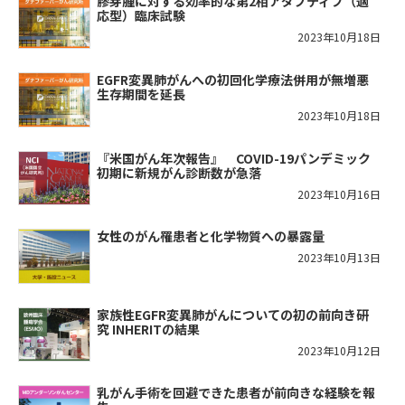
膠芽腫に対する効率的な第2相アダプティブ（適
応型）臨床試験
2023年10月18日
EGFR変異肺がんへの初回化学療法併用が無増悪
生存期間を延長
2023年10月18日
『米国がん年次報告』 COVID-19パンデミック
初期に新規がん診断数が急落
2023年10月16日
女性のがん罹患者と化学物質への暴露量
2023年10月13日
家族性EGFR変異肺がんについての初の前向き研
究 INHERITの結果
2023年10月12日
乳がん手術を回避できた患者が前向きな経験を報