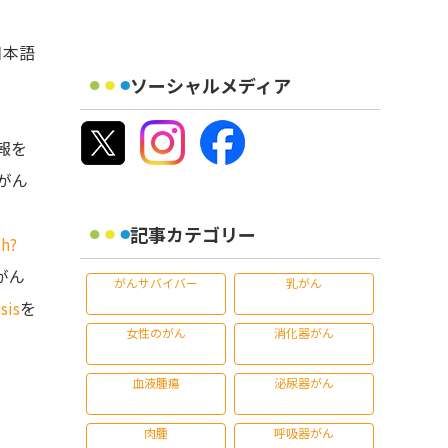
日本語
ソーシャルメディア
報を
がん
記事カテゴリー
h?
がん
がんサバイバー
乳がん
sis
を
女性のがん
消化器がん
血液腫瘍
泌尿器がん
肉腫
呼吸器がん