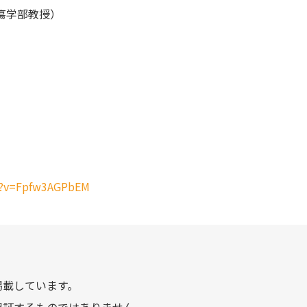
院腫瘍学部教授）
h?v=Fpfw3AGPbEM
掲載しています。
保証するものではありません。