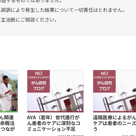
る誤訳により発生した結果について一切責任はとれません。
ず主治医にご相談ください。
がん関連
AYA（若年）世代進行が
遠隔医療によるが
余暇活
ん患者のケアに深刻なコ
ケアは患者のニー
につなが
ミュニケーション不足
う