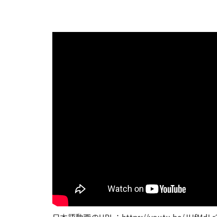
日本語動画のURL：https://youtu.be/JUfMdLr2