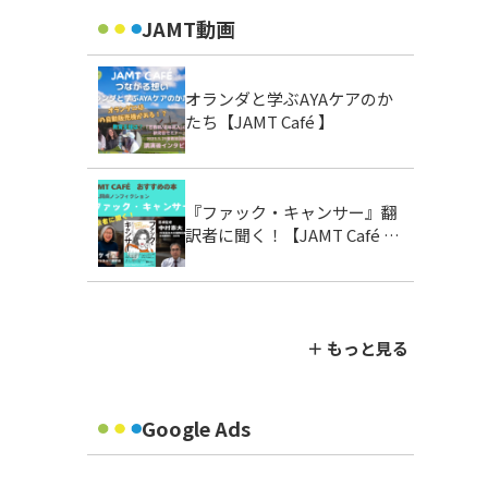
JAMT動画
オランダと学ぶAYAケアのか
たち【JAMT Café 】
『ファック・キャンサー』翻
訳者に聞く！【JAMT Café お
すすめの本】
＋ もっと見る
Google Ads