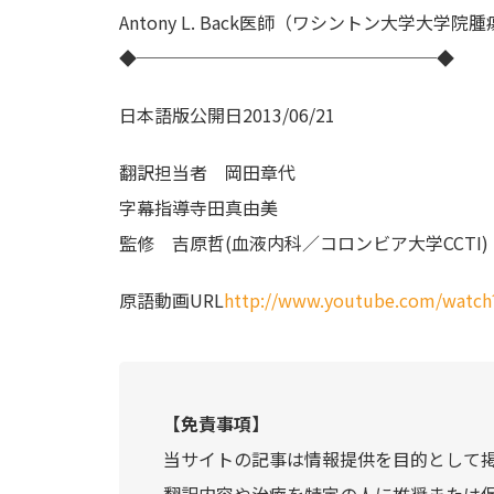
Antony L. Back医師（ワシントン大学大学
◆─────────────────◆
日本語版公開日
2013/06/21
翻訳担当者
岡田章代
字幕指導
寺田真由美
監修
吉原哲(血液内科／コロンビア大学CCTI)
原語動画URL
http://www.youtube.com/watc
【免責事項】
当サイトの記事は情報提供を目的として
翻訳内容や治療を特定の人に推奨または