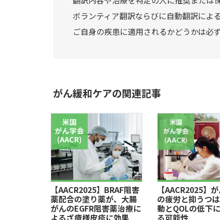
ボランティア翻訳ならびに自動翻訳によ
ご自身の疾患に適用されるかどうかは必
がん緩和ケアの関連記事
【AACR2025】BRAF阻害
【AACR2025】
薬配合の塗り薬が、大腸
の疲労と抑うつは
がんのEGFR阻害薬治療に
動とQOLの低下
よるざ瘡様皮疹に効果
る可能性