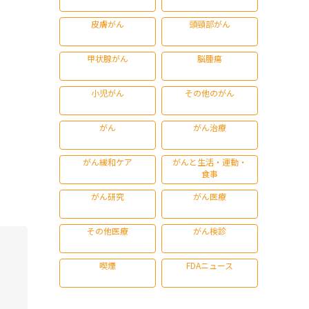
皮膚がん
頭頸部がん
甲状腺がん
脳腫瘍
小児がん
その他のがん
がん
がん治療
がん緩和ケア
がんと生活・運動・
食事
がん研究
がん医療
その他医療
がん検診
喫煙
FDAニュース