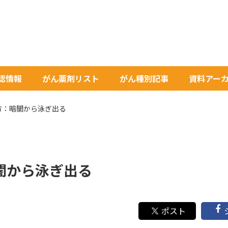
承認情報
がん薬剤リスト
がん種別記事
資料アー
方：暗闇から泳ぎ出る
闇から泳ぎ出る