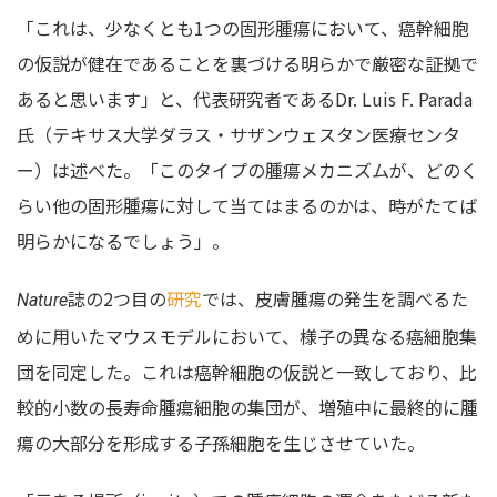
「これは、少なくとも1つの固形腫瘍において、癌幹細胞
の仮説が健在であることを裏づける明らかで厳密な証拠で
あると思います」と、代表研究者であるDr. Luis F. Parada
氏（テキサス大学ダラス・サザンウェスタン医療センタ
ー）は述べた。「このタイプの腫瘍メカニズムが、どのく
らい他の固形腫瘍に対して当てはまるのかは、時がたてば
明らかになるでしょう」。
誌の2つ目の
研究
では、皮膚腫瘍の発生を調べるた
Nature
めに用いたマウスモデルにおいて、様子の異なる癌細胞集
団を同定した。これは癌幹細胞の仮説と一致しており、比
較的小数の長寿命腫瘍細胞の集団が、増殖中に最終的に腫
瘍の大部分を形成する子孫細胞を生じさせていた。