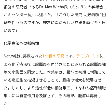
細胞の研究者であるDr. Max Wicha氏（ミシガン大学総合
がんセンター長）は述べた。「こうした研究は技術的に困
難を伴うものですが、非常に素晴らしい成果を挙げたと思
います」。
化学療法への抵抗性
誌に掲載された
1つ目の研究
では、
テモゾロミド
に
Nature
よる化学療法後に脳腫瘍を再発させたとみられる脳腫瘍細
胞の小集団を同定した。本薬剤は、投与の初期に増殖して
いる癌細胞を枯渇させることで、腫瘍の増大を減弱させ
た。しかし、より活性が低い細胞集団、すなわち癌幹細胞
集団には有害作用を及ぼさず、その結果、腫瘍は再発し
た。