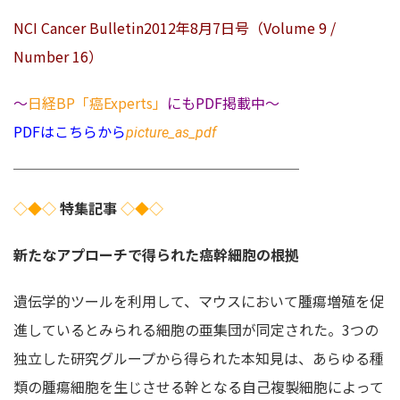
NCI Cancer Bulletin2012年8月7日号（Volume 9 /
Number 16）
～
日経BP「癌Experts」
にもPDF掲載中～
PDFはこちらから
picture_as_pdf
＿＿＿＿＿＿＿＿＿＿＿＿＿＿＿＿＿＿＿＿
◇◆◇
特集記事
◇◆◇
新たなアプローチで得られた癌幹細胞の根拠
遺伝学的ツールを利用して、マウスにおいて腫瘍増殖を促
進しているとみられる細胞の亜集団が同定された。3つの
独立した研究グループから得られた本知見は、あらゆる種
類の腫瘍細胞を生じさせる幹となる自己複製細胞によって