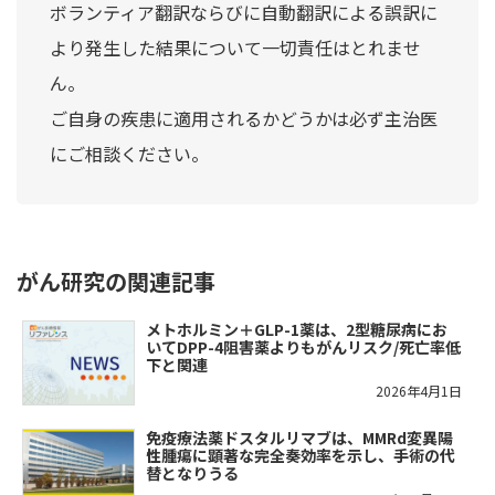
ボランティア翻訳ならびに自動翻訳による誤訳に
より発生した結果について一切責任はとれませ
ん。
ご自身の疾患に適用されるかどうかは必ず主治医
にご相談ください。
がん研究の関連記事
メトホルミン＋GLP-1薬は、2型糖尿病にお
いてDPP-4阻害薬よりもがんリスク/死亡率低
下と関連
2026年4月1日
免疫療法薬ドスタルリマブは、MMRd変異陽
性腫瘍に顕著な完全奏効率を示し、手術の代
替となりうる