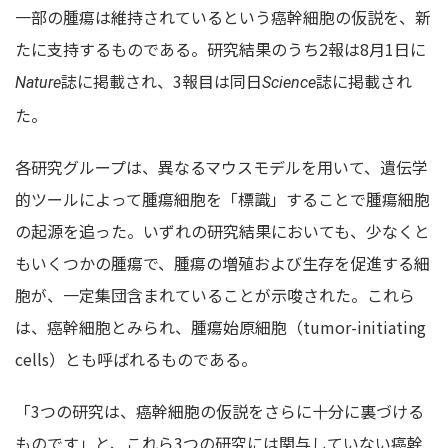
一部の腫瘍は維持されているという癌幹細胞の仮説を、新
たに支持するものである。研究結果のうち2報は8月1日に
誌に掲載され、3報目は同日
誌に掲載され
Nature
Science
た。
各研究グループは、異なるマウスモデルを用いて、遺伝学
的ツールによって腫瘍細胞を「標識」することで腫瘍細胞
の起源を追った。いずれの研究結果においても、少なくと
もいくつかの腫瘍で、腫瘍の増殖および生存を促進する細
胞が、一定集団含まれていることが示唆された。これら
は、癌幹細胞とみられ、腫瘍始原細胞（tumor-initiating
cells）とも呼ばれるものである。
「3つの研究は、癌幹細胞の仮説をさらに十分に裏づける
ものです」と、これら3つの研究には関与していない癌幹