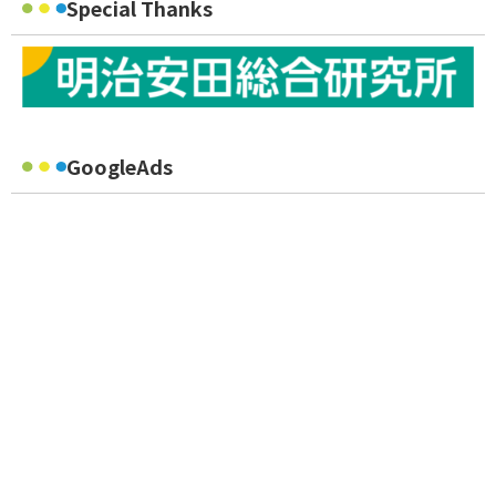
Special Thanks
GoogleAds