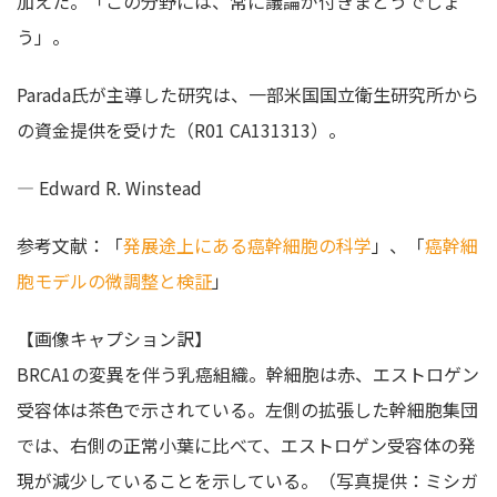
加えた。「この分野には、常に議論が付きまとうでしょ
う」。
Parada氏が主導した研究は、一部米国国立衛生研究所から
の資金提供を受けた（R01 CA131313）。
— Edward R. Winstead
参考文献：「
発展途上にある癌幹細胞の科学
」、「
癌幹細
胞モデルの微調整と検証
」
【画像キャプション訳】
BRCA1の変異を伴う乳癌組織。幹細胞は赤、エストロゲン
受容体は茶色で示されている。左側の拡張した幹細胞集団
では、右側の正常小葉に比べて、エストロゲン受容体の発
現が減少していることを示している。（写真提供：ミシガ