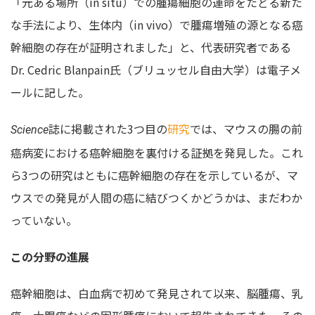
「元ある場所（in situ）での腫瘍細胞の運命をたどる新た
な手法により、生体内（in vivo）で腫瘍増殖の源となる癌
幹細胞の存在が証明されました」と、代表研究者である
Dr. Cedric Blanpain氏（ブリュッセル自由大学）は電子メ
ールに記した。
誌に掲載された3つ目の
研究
では、マウスの腸の前
Science
癌病変における癌幹細胞を裏付ける証拠を発見した。これ
ら3つの研究はともに癌幹細胞の存在を示しているが、マ
ウスでの発見が人間の癌に結びつくかどうかは、まだわか
っていない。
この分野の進展
癌幹細胞は、白血病で初めて発見されて以来、脳腫瘍、乳