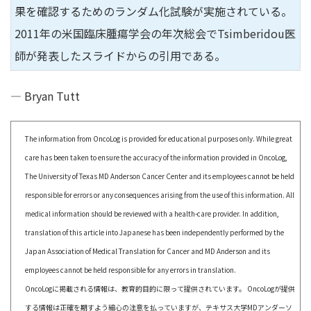
果を確認するためのランダム化試験が実施されている。
2011年の米国臨床腫瘍学会の年次総会でTsimberidou医
師が発表したスライドからの引用である。
— Bryan Tutt
The information from OncoLog is provided for educational purposes only. While great
care has been taken to ensure the accuracy of the information provided in OncoLog,
The University of Texas MD Anderson Cancer Center and its employees cannot be held
responsible for errors or any consequences arising from the use of this information. All
medical information should be reviewed with a health-care provider. In addition,
translation of this article into Japanese has been independently performed by the
Japan Association of Medical Translation for Cancer and MD Anderson and its
employees cannot be held responsible for any errors in translation.
OncoLogに掲載される情報は、教育的目的に限って提供されています。 OncoLogが提供
する情報は正確を期すよう細心の注意を払っていますが、テキサス大学MDアンダーソ