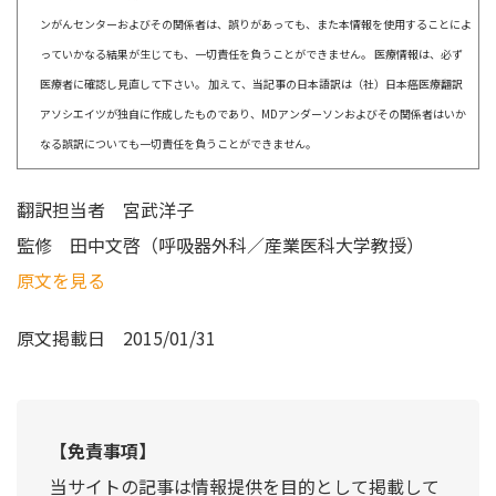
ンがんセンターおよびその関係者は、誤りがあっても、また本情報を使用することによ
っていかなる結果が生じても、一切責任を負うことができません。 医療情報は、必ず
医療者に確認し見直して下さい。 加えて、当記事の日本語訳は（社）日本癌医療翻訳
アソシエイツが独自に作成したものであり、MDアンダーソンおよびその関係者はいか
なる誤訳についても一切責任を負うことができません。
翻訳担当者
宮武洋子
監修
田中文啓（呼吸器外科／産業医科大学教授）
原文を見る
原文掲載日
2015/01/31
【免責事項】
当サイトの記事は情報提供を目的として掲載して