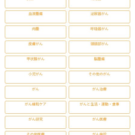
血液腫瘍
泌尿器がん
肉腫
呼吸器がん
皮膚がん
頭頸部がん
甲状腺がん
脳腫瘍
小児がん
その他のがん
がん
がん治療
がん緩和ケア
がんと生活・運動・食事
がん研究
がん医療
その他医療
がん検診