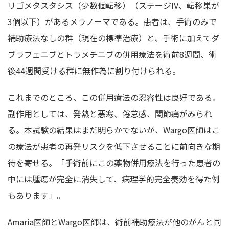
リゴメタスタシス（少数個転移）（ステージIV、転移巣が
3個以下）があるメラノーマである。患者は、手術のみで
補助療法なしの群（現在の標準治療）と、手術に加えてダ
ブラフェニブとトラメチニブの併用療法を術前8週間、術
後44週間受ける群に無作為に割り付けられる。
これまでのところ、この併用療法の忍容性は良好である。
副作用としては、発熱と悪寒、倦怠感、関節痛がみられ
る。本試験の結果はまだ明らかでないが、Wargo医師はこ
の療法が患者の再発リスクを低下させることに前向きな期
待を寄せる。「手術前にこの薬物併用療法を行った患者の
中には腫瘍が完全に消失して、病理学的完全奏効を得た例
もあります」。
Amaria医師とWargo医師は、術前補助療法が他のがんと同