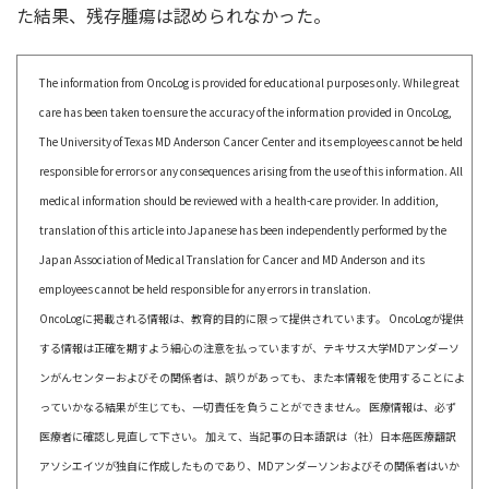
た結果、残存腫瘍は認められなかった。
The information from OncoLog is provided for educational purposes only. While great
care has been taken to ensure the accuracy of the information provided in OncoLog,
The University of Texas MD Anderson Cancer Center and its employees cannot be held
responsible for errors or any consequences arising from the use of this information. All
medical information should be reviewed with a health-care provider. In addition,
translation of this article into Japanese has been independently performed by the
Japan Association of Medical Translation for Cancer and MD Anderson and its
employees cannot be held responsible for any errors in translation.
OncoLogに掲載される情報は、教育的目的に限って提供されています。 OncoLogが提供
する情報は正確を期すよう細心の注意を払っていますが、テキサス大学MDアンダーソ
ンがんセンターおよびその関係者は、誤りがあっても、また本情報を使用することによ
っていかなる結果が生じても、一切責任を負うことができません。 医療情報は、必ず
医療者に確認し見直して下さい。 加えて、当記事の日本語訳は（社）日本癌医療翻訳
アソシエイツが独自に作成したものであり、MDアンダーソンおよびその関係者はいか