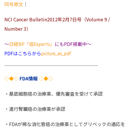
同号原文
｜
NCI Cancer Bulletin2012年2月7日号（Volume 9 /
Number 3）
～
日経BP「癌Experts」
にもPDF掲載中～
PDFはこちらから
picture_as_pdf
＿＿＿＿＿＿＿＿＿＿＿＿＿＿＿＿＿＿＿＿
◇◆◇
FDA情報
◇◆◇
・基底細胞癌の治療薬、優先審査を受けて承認
・進行腎臓癌の治療薬が承認
・FDAが稀な消化管癌の治療薬としてグリベックの適応を