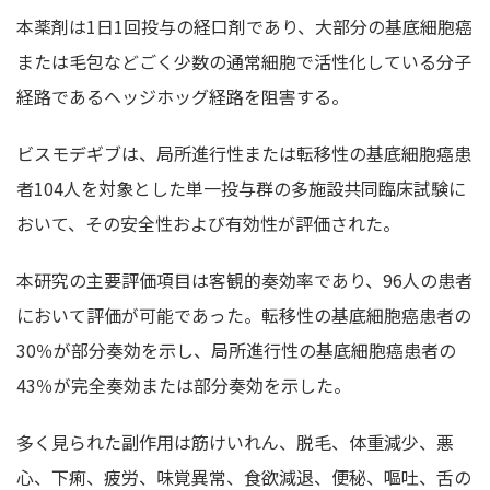
本薬剤は1日1回投与の経口剤であり、大部分の基底細胞癌
または毛包などごく少数の通常細胞で活性化している分子
経路であるヘッジホッグ経路を阻害する。
ビスモデギブは、局所進行性または転移性の基底細胞癌患
者104人を対象とした単一投与群の多施設共同臨床試験に
おいて、その安全性および有効性が評価された。
本研究の主要評価項目は客観的奏効率であり、96人の患者
において評価が可能であった。転移性の基底細胞癌患者の
30％が部分奏効を示し、局所進行性の基底細胞癌患者の
43％が完全奏効または部分奏効を示した。
多く見られた副作用は筋けいれん、脱毛、体重減少、悪
心、下痢、疲労、味覚異常、食欲減退、便秘、嘔吐、舌の