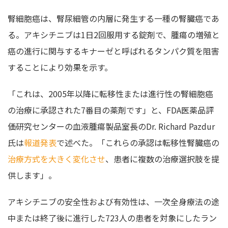
腎細胞癌は、腎尿細管の内層に発生する一種の腎臓癌であ
る。アキシチニブは1日2回服用する錠剤で、腫瘍の増殖と
癌の進行に関与するキナーゼと呼ばれるタンパク質を阻害
することにより効果を示す。
「これは、2005年以降に転移性または進行性の腎細胞癌
の治療に承認された7番目の薬剤です」と、FDA医薬品評
価研究センターの血液腫瘍製品室長のDr. Richard Pazdur
氏は
報道発表
で述べた。「これらの承認は転移性腎臓癌の
治療方式を大きく変化させ
、患者に複数の治療選択肢を提
供します」。
アキシチニブの安全性および有効性は、一次全身療法の途
中または終了後に進行した723人の患者を対象にしたラン