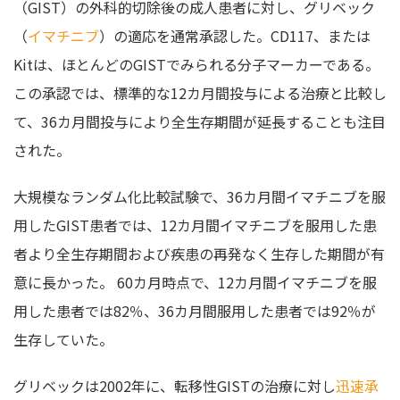
（GIST）の外科的切除後の成人患者に対し、グリベック
（
イマチニブ
）の適応を通常承認した。CD117、または
Kitは、ほとんどのGISTでみられる分子マーカーである。
この承認では、標準的な12カ月間投与による治療と比較し
て、36カ月間投与により全生存期間が延長することも注目
された。
大規模なランダム化比較試験で、36カ月間イマチニブを服
用したGIST患者では、12カ月間イマチニブを服用した患
者より全生存期間および疾患の再発なく生存した期間が有
意に長かった。 60カ月時点で、12カ月間イマチニブを服
用した患者では82％、36カ月間服用した患者では92％が
生存していた。
グリベックは2002年に、転移性GISTの治療に対し
迅速承