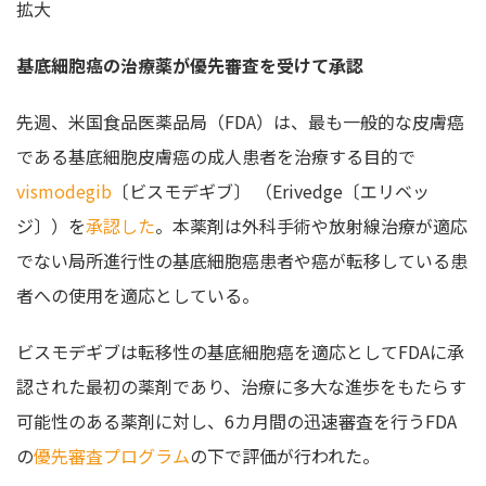
拡大
基底細胞癌の治療薬が優先審査を受けて承認
先週、米国食品医薬品局（FDA）は、最も一般的な皮膚癌
である基底細胞皮膚癌の成人患者を治療する目的で
vismodegib
〔ビスモデギブ〕 （Erivedge〔エリベッ
ジ〕）を
承認した
。本薬剤は外科手術や放射線治療が適応
でない局所進行性の基底細胞癌患者や癌が転移している患
者への使用を適応としている。
ビスモデギブは転移性の基底細胞癌を適応としてFDAに承
認された最初の薬剤であり、治療に多大な進歩をもたらす
可能性のある薬剤に対し、6カ月間の迅速審査を行うFDA
の
優先審査プログラム
の下で評価が行われた。