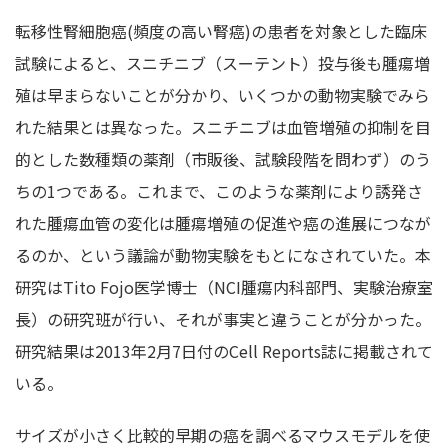
転移性腎細胞癌(頻度の高い腎癌)の患者を対象とした臨床
試験によると、スニチニブ（スーテント）投与後も腫瘍増
殖は早まらないことが分かり、いくつかの動物実験でみら
れた結果とは異なった。スニチニブは血管増殖の抑制を目
的とした数種類の薬剤（市販後、試験段階を問わず）のう
ちの1つである。これまで、このような薬剤により誘発さ
れた腫瘍血管の変化は腫瘍増殖の促進や癌の進展につなが
るのか、という議論が動物実験をもとになされていた。本
研究はTito Fojo医学博士（NCI腫瘍内科部門、実験治療室
長）の研究班が行い、それが事実と違うことが分かった。
研究結果は2013年2月7日付のCell Reports誌に掲載されて
いる。
サイズが小さく比較的早期の癌を調べるマウスモデルを使