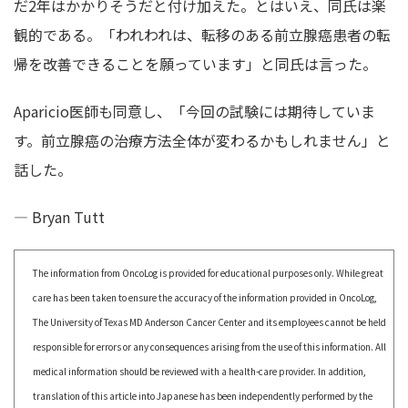
だ2年はかかりそうだと付け加えた。とはいえ、同氏は楽
観的である。「われわれは、転移のある前立腺癌患者の転
帰を改善できることを願っています」と同氏は言った。
Aparicio医師も同意し、「今回の試験には期待していま
す。前立腺癌の治療方法全体が変わるかもしれません」と
話した。
— Bryan Tutt
The information from OncoLog is provided for educational purposes only. While great
care has been taken to ensure the accuracy of the information provided in OncoLog,
The University of Texas MD Anderson Cancer Center and its employees cannot be held
responsible for errors or any consequences arising from the use of this information. All
medical information should be reviewed with a health-care provider. In addition,
translation of this article into Japanese has been independently performed by the