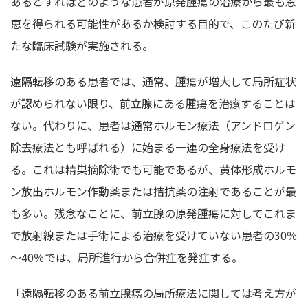
あるとすればどのような患者が原発腫瘍の治療から最も恩
恵を得られる可能性があるか検討する目的で、このたび新
たな臨床試験が実施される。
遠隔転移のある患者では、通常、腫瘍が増大して局所症状
が認められない限り、前立腺にある腫瘍を治療することは
ない。代わりに、患者は通常ホルモン療法（アンドロゲン
除去療法とも呼ばれる）に始まる一連の全身療法を受け
る。これは精巣摘除術でも可能であるが、黄体形成ホルモ
ン放出ホルモン作動薬または拮抗薬の注射であることが最
も多い。残念なことに、前立腺の原発腫瘍に対してこれま
で放射線または手術による治療を受けていない患者の30％
～40％では、局所進行から合併症を発症する。
「遠隔転移のある前立腺癌の局所療法に関しては考え方が