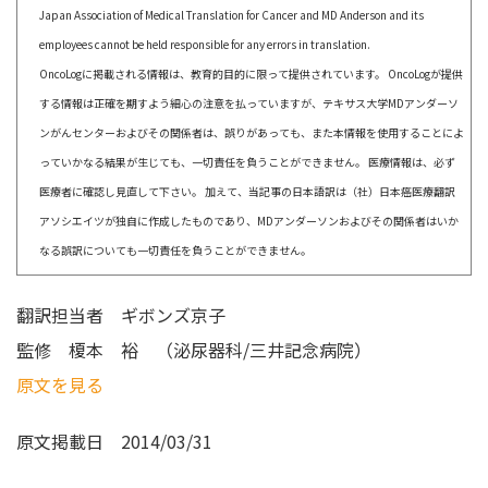
Japan Association of Medical Translation for Cancer and MD Anderson and its
employees cannot be held responsible for any errors in translation.
OncoLogに掲載される情報は、教育的目的に限って提供されています。 OncoLogが提供
する情報は正確を期すよう細心の注意を払っていますが、テキサス大学MDアンダーソ
ンがんセンターおよびその関係者は、誤りがあっても、また本情報を使用することによ
っていかなる結果が生じても、一切責任を負うことができません。 医療情報は、必ず
医療者に確認し見直して下さい。 加えて、当記事の日本語訳は（社）日本癌医療翻訳
アソシエイツが独自に作成したものであり、MDアンダーソンおよびその関係者はいか
なる誤訳についても一切責任を負うことができません。
翻訳担当者
ギボンズ京子
監修
榎本 裕 （泌尿器科/三井記念病院）
原文を見る
原文掲載日
2014/03/31