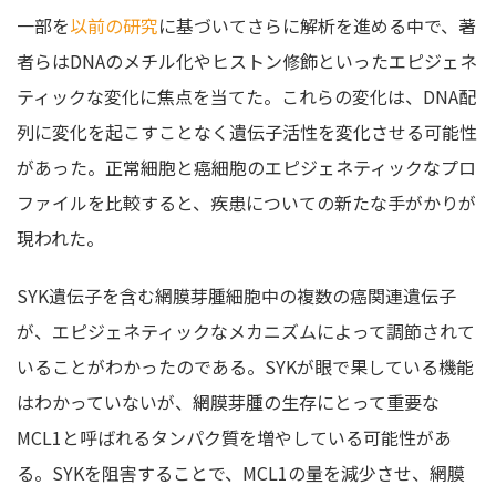
一部を
以前の研究
に基づいてさらに解析を進める中で、著
者らはDNAのメチル化やヒストン修飾といったエピジェネ
ティックな変化に焦点を当てた。これらの変化は、DNA配
列に変化を起こすことなく遺伝子活性を変化させる可能性
があった。正常細胞と癌細胞のエピジェネティックなプロ
ファイルを比較すると、疾患についての新たな手がかりが
現われた。
SYK遺伝子を含む網膜芽腫細胞中の複数の癌関連遺伝子
が、エピジェネティックなメカニズムによって調節されて
いることがわかったのである。SYKが眼で果している機能
はわかっていないが、網膜芽腫の生存にとって重要な
MCL1と呼ばれるタンパク質を増やしている可能性があ
る。SYKを阻害することで、MCL1の量を減少させ、網膜