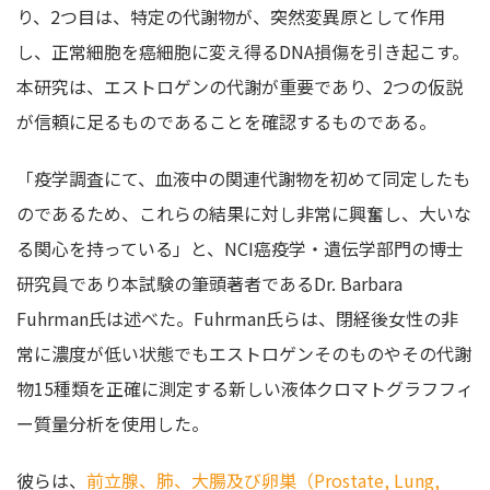
り、2つ目は、特定の代謝物が、突然変異原として作用
し、正常細胞を癌細胞に変え得るDNA損傷を引き起こす。
本研究は、エストロゲンの代謝が重要であり、2つの仮説
が信頼に足るものであることを確認するものである。
「疫学調査にて、血液中の関連代謝物を初めて同定したも
のであるため、これらの結果に対し非常に興奮し、大いな
る関心を持っている」と、NCI癌疫学・遺伝学部門の博士
研究員であり本試験の筆頭著者であるDr. Barbara
Fuhrman氏は述べた。Fuhrman氏らは、閉経後女性の非
常に濃度が低い状態でもエストロゲンそのものやその代謝
物15種類を正確に測定する新しい液体クロマトグラフフィ
ー質量分析を使用した。
彼らは、
前立腺、肺、大腸及び卵巣（Prostate, Lung,