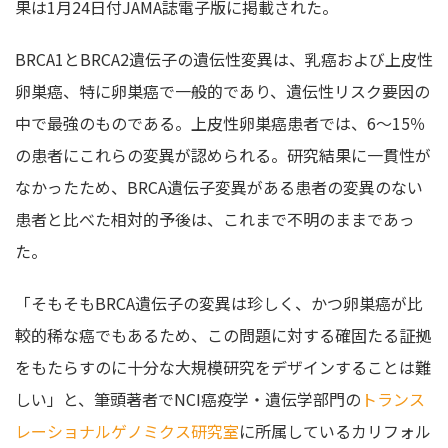
果は1月24日付JAMA誌電子版に掲載された。
BRCA1とBRCA2遺伝子の遺伝性変異は、乳癌および上皮性
卵巣癌、特に卵巣癌で一般的であり、遺伝性リスク要因の
中で最強のものである。上皮性卵巣癌患者では、6～15％
の患者にこれらの変異が認められる。研究結果に一貫性が
なかったため、BRCA遺伝子変異がある患者の変異のない
患者と比べた相対的予後は、これまで不明のままであっ
た。
「そもそもBRCA遺伝子の変異は珍しく、かつ卵巣癌が比
較的稀な癌でもあるため、この問題に対する確固たる証拠
をもたらすのに十分な大規模研究をデザインすることは難
しい」と、筆頭著者でNCI癌疫学・遺伝学部門の
トランス
レーショナルゲノミクス研究室
に所属しているカリフォル