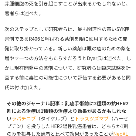
芽腫細胞の死を引き起こすことが出来るかもしれないと、
著者らは述べた。
次のステップとして研究者らは、最も関連性の高いSYK阻
害剤であるR406と呼ばれる薬剤を眼に使用するための開
発に取り掛かっている。新しい薬剤は眼の癌のための薬を
増やす一つの方法をもたらすだろうとDyer氏は述べた。し
かし現在開発中の薬剤について、研究者らは臨床試験を計
画する前に毒性の可能性について評価する必要があると同
氏は付け加えた。
その他のジャーナル記事：乳癌手術前に2種類の抗HER2
剤による治療は1種類の治療より効果があるかもしれな
い
ラパチニブ
（タイケルブ）と
トラスツズマブ
（ハーセ
プチン）を投与したHER2陽性乳癌患者は、どちらか1剤
のみを投与した患者と比べて効果があったことが
NeoAL