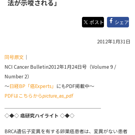
法が示唆される」
シェア
2012年1月31日
同号原文
｜
NCI Cancer Bulletin2012年1月24日号（Volume 9 /
Number 2）
～
日経BP「癌Experts」
にもPDF掲載中～
PDFはこちらから
picture_as_pdf
＿＿＿＿＿＿＿＿＿＿＿＿＿＿＿＿＿＿＿＿
◇◆◇
癌研究ハイライト
◇◆◇
BRCA遺伝子変異を有する卵巣癌患者は、変異がない患者