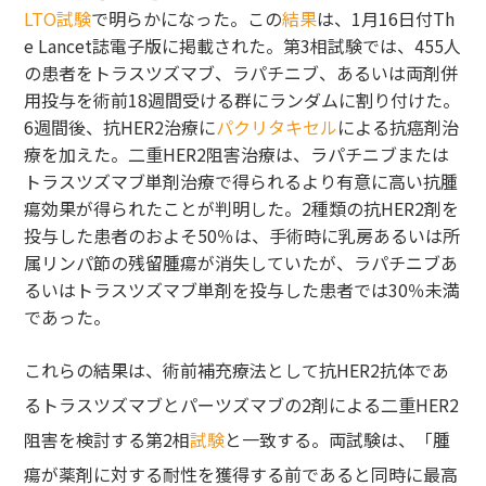
LTO試験
で明らかになった。この
結果
は、1月16日付Th
e Lancet誌電子版に掲載された。第3相試験では、455人
の患者をトラスツズマブ、ラパチニブ、あるいは両剤併
用投与を術前18週間受ける群にランダムに割り付けた。
6週間後、抗HER2治療に
パクリタキセル
による抗癌剤治
療を加えた。二重HER2阻害治療は、ラパチニブまたは
トラスツズマブ単剤治療で得られるより有意に高い抗腫
瘍効果が得られたことが判明した。2種類の抗HER2剤を
投与した患者のおよそ50％は、手術時に乳房あるいは所
属リンパ節の残留腫瘍が消失していたが、ラパチニブあ
るいはトラスツズマブ単剤を投与した患者では30％未満
であった。
これらの結果は、術前補充療法として抗HER2抗体であ
るトラスツズマブとパーツズマブの2剤による二重HER2
阻害を検討する第2相
試験
と一致する。両試験は、「腫
瘍が薬剤に対する耐性を獲得する前であると同時に最高