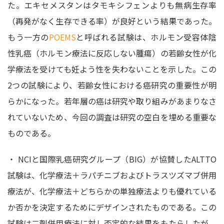
た。エキセメスタンはタモキシフェンよりも無病生存率
（再発がなく生存できる率）が良好という結果であった。
もう一方の
POEMS
と呼ばれる試験は、ホルモン受容体陰
性乳癌（ホルモン療法に反応しない腫瘍）の若齢女性が化
学療法を受けても妊よう性を失わないことを示した。この
2つの試験により、若齢女性における癌研究の重要性が明
らかになった。若年層の癌は研究や取り組みがあまりなさ
れていないため、今回の調査は研究の空白を埋める重要な
ものである。
・ NCIと国際乳癌研究グループ（BIG）が協賛したALTTO
試験は、化学療法＋ラパチニブおよびトラスツズマブ併用
療法が、化学療法＋どちらかの単独療法よりも優れている
か否かを決定するためにデザインされたものである。この
試験は二剤併用療法に対し否定的な結果をもたらしたが、