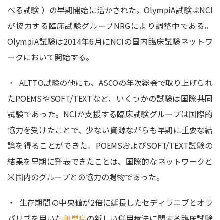
べる試験 ）の早期開始に活かされた。OlympiA試験はNCI
が協力する臨床試験グループNRGにより調整中である。
OlympiA試験は2014年6月にNCIの国内臨床試験ネットワ
ークにおいて開始する。
・ ALTTO試験の他にも、ASCOの年次総会で取り上げられ
たPOEMSやSOFT/TEXTなど、いくつかの試験は国際共同
試験であった。NCIが支援する臨床試験グループは国際的
協力を受けたことで、少ない資源ながらも早期に重要な結
論を得ることができた。POEMSおよびSOFT/TEXT試験の
結果を早期に発表できたことは、国際的なネットワークと
米国内のグループとの協力の賜物であった。
・ 生存期間の中央値が2倍に延長したセディラニブとオラ
パリブを用いた
卵巣癌
の新しい併用療法に関する臨床試験