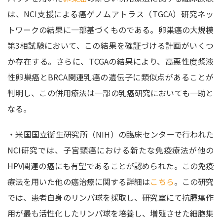
は、NCI支援による癌ゲノムアトラス（TGCA）研究ネッ
トワークの結果に一部基づくものである。卵巣癌の大規模
第3相試験において、この結果を確証づける計画がいくつ
か存在する。さらに、TCGAの結果により、高悪性度漿液
性卵巣癌とBRCA関連乳癌の遺伝子に類似点があることが
判明し、この併用療法は一部の乳癌研究においても一助と
なる。
・米国国立衛生研究所（NIH）の臨床センターで行われた
NCI研究では、子宮頸癌における新たな免疫療法が他の
HPV関連の癌にも有望であることが認められた。この免疫
療法を用いた他の癌治療に関する詳細は
こちら
。この研究
では、患者自身のリンパ球を採取し、研究室にて抗腫瘍作
用が最も活性化したリンパ球を培養し、増殖させた細胞集