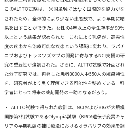
このALTTO試験は、
国際的な協力がな
米国単独ではなく
されたため、全体的により少ない患者数で、より早期に結
果を出すことができた。女性の4年以上の全生存率が90％
以上という結果が認められた。これにより乳癌が、高悪性
度の疾患から治療可能な疾患という認識に変わり、ラパチ
ニブおよびトラスツズマブの開発に寄与するNCI支援の研
究の重要性が強調された。さらに、ALTTO試験で計画され
た分子研究では、再発した患者8000人中550人の腫瘍特性
を、研究者がより良く理解できる可能性を秘めている。科
学者にとって将来の薬剤開発の一助となるだろう。
・ ALTTO試験で得られた教訓は、NCIおよびBIGが大規模
国際第3相試験であるOlympiA試験（BRCA遺伝子変異キャ
リアの早期乳癌の補助療法におけるオラパリブの効果を調