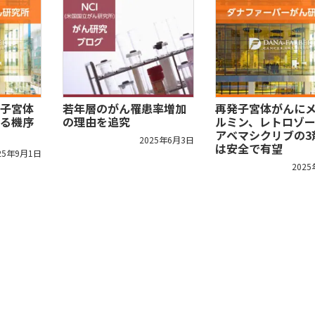
子宮体
若年層のがん罹患率増加
再発子宮体がんに
る機序
の理由を追究
ルミン、レトロゾ
アベマシクリブの3
2025年6月3日
は安全で有望
25年9月1日
202