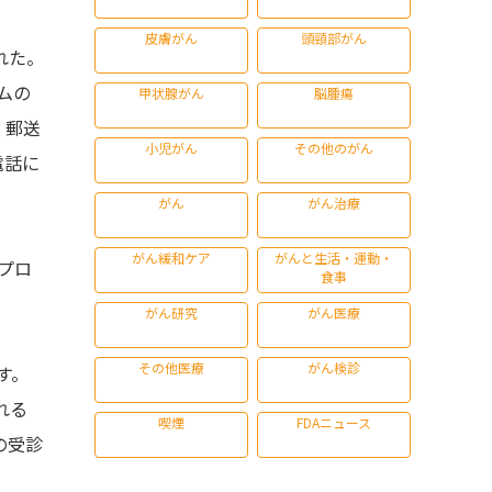
皮膚がん
頭頸部がん
された。
ムの
甲状腺がん
脳腫瘍
）郵送
小児がん
その他のがん
電話に
がん
がん治療
がん緩和ケア
がんと生活・運動・
プロ
食事
がん研究
がん医療
その他医療
がん検診
す。
れる
喫煙
FDAニュース
の受診