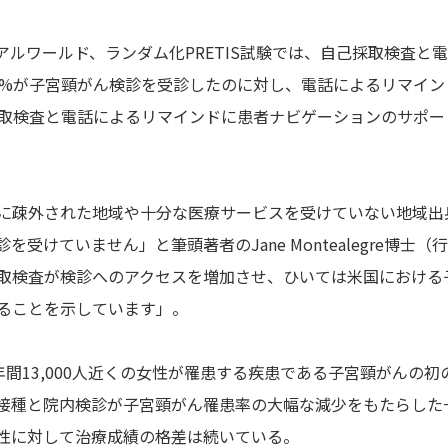
発表されたリアルワールド、ランダム化PRETIS試験では、自己採取検査と
1%が子宮頸がん検診を受診したのに対し、電話によるリマイン
採取検査と電話によるリマインドに患者ナビゲーションのサポー
に疎外された地域や十分な医療サービスを受けていない地域出
けていません」と筆頭著者のJane Montealegre博士（
取検査が検診へのアクセスを増加させ、ひいては米国における
ることを示しています」。
年間13,000人近くの女性が罹患する疾患である子宮頸がんの初
ン接種と院内検診が子宮頸がん罹患率の大幅な減少をもたらした
性に対して治療成績の格差は続いている。