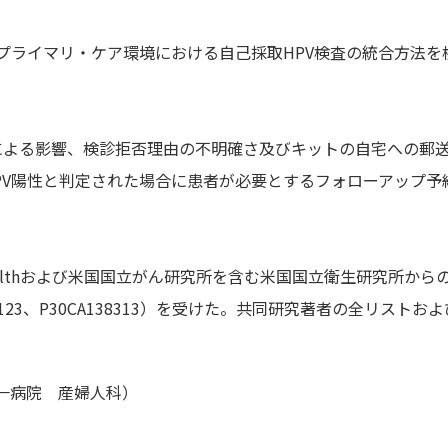
プライマリ・ケア環境における自己採取HPV検査の統合方法を
ックによる影響、検診拒否理由の不明確さ及びキットの自宅への郵
PV陽性と判定された場合に患者が必要とするフォローアップ予
inority Healthおよび米国国立がん研究所を含む米国国立衛生研究所か
CA125123、P30CA138313）を受けた。共同研究著者の全リストお
一病院 産婦人科）