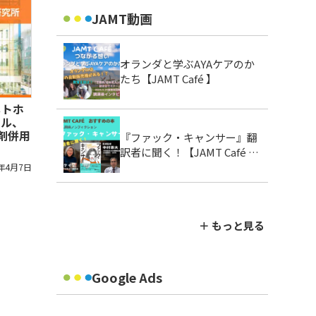
JAMT動画
オランダと学ぶAYAケアのか
たち【JAMT Café 】
メトホ
ール、
剤併用
『ファック・キャンサー』翻
訳者に聞く！【JAMT Café お
すすめの本】
5年4月7日
＋ もっと見る
Google Ads