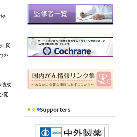
検討
送に関
約の
らの助成
よび開
Supporters