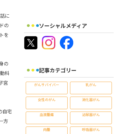
電話に
ソーシャルメディア
ドの
トを
身の
記事カテゴリー
行動科
子宮
がんサバイバー
乳がん
女性のがん
消化器がん
の自宅
血液腫瘍
泌尿器がん
一方
肉腫
呼吸器がん