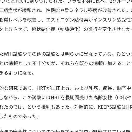
ープのどれかに割りつけられた。プラセボ群に比べ、2グループ
年期症状が緩和され、性機能や骨ミネラル密度が改善された。
脂質レベルを改善し、エストロゲン貼付薬がインスリン感受性
を上昇させず、粥状硬化症（動脈硬化）の進行を変化させなか
たWHI試験やその他の試験とは明らかに異なっている。ひとつ
ことは情報として不十分だが、それらを既存の情報に加えること
きるようになる。
包括的な研究であり、HRTが血圧上昇、および乳癌、痴呆、脳卒中
ながら、この試験にはHRTを長期間受けた高齢女性（60代や
たのでは、という批判もあった。対照的に、KEEPS試験はHR
したものであった。
治療法の安全性についての評価を試みる調査が継続されている限