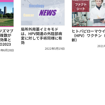
局所外用薬イミキモド
スツズマブ
ヒトパピローマウ
は、HPV関連の外陰部病
複数が
（HPV）ワクチン
変に対して手術同様に有
効果と
新）
効
2023
202
2022年5月19日
3年6月28日