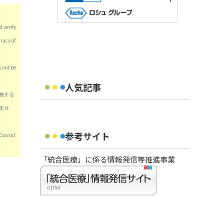
 verify
racy of
s not be
人気記事
施する
ませ
参考サイト
nsul
「統合医療」に係る情報発信等推進事業