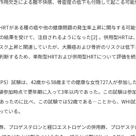
作用欠乏による腟不快感、骨密度の低下も付随して起こる可能
HRTがある種の癌や他の健康問題の発生率上昇に関与する可能
（WHI）試験の結果を受けて、注目されるようになった[2] 。併用型HRTは
スク上昇と関連していたが、大腸癌および骨折のリスクは低下
判断するため、単剤型HRTおよび併用型HRTについて評価を
n Study（KEEPS）試験は、42歳から58歳までの健康な女性727人が参加
験参加時点で更年期に入って3年以内であった。この試験は参
あったのに比べ、この試験では52歳である—ことから、WHI
っている。
ボ群、プロゲステロンと経口エストロゲンの併用群、プロゲステ