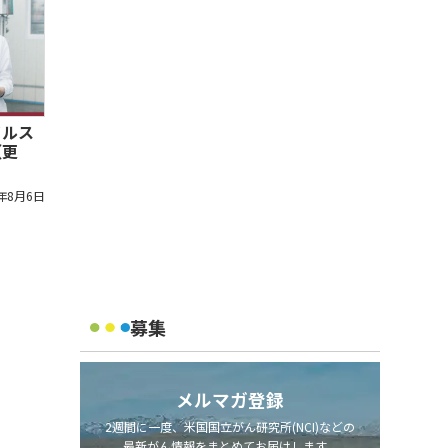
イルス
（更
1年8月6日
募集
メルマガ登録
2週間に一度、米国国立がん研究所(NCI)などの
最新がん情報をまとめてお届けします。