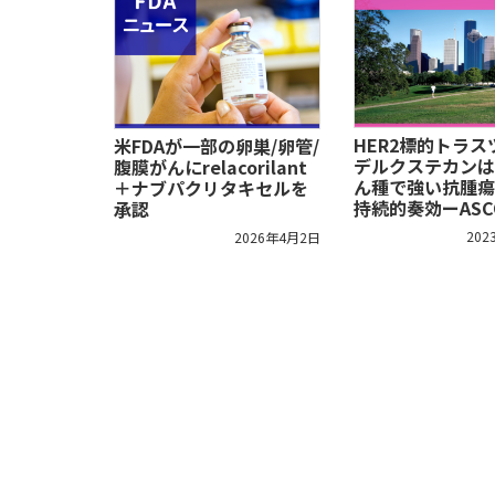
HER2標的トラ
米FDAが一部の卵巣/卵管/
デルクステカンは
腹膜がんにrelacorilant
ん種で強い抗腫瘍
＋ナブパクリタキセルを
持続的奏効ーASCO
承認
202
2026年4月2日