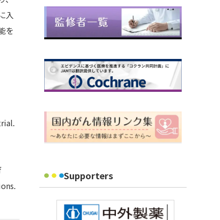
に入
能を
ial.
f
Supporters
ions.