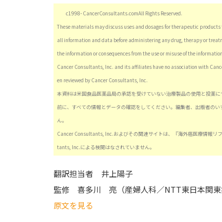
c1998- CancerConsultants.comAll Rights Reserved.
These materials may discuss uses and dosages for therapeutic products t
all information and data before administering any drug, therapy or treatm
the information or consequences from the use or misuse of the informatio
Cancer Consultants, Inc. and its affiliates have no association with Canc
en reviewed by Cancer Consultants, Inc.
本資料は米国食品医薬品局の承認を受けていない治療製品の使用と投薬に
前に、すべての情報とデータの確認をしてください。編集者、出版者のい
ん。
Cancer Consultants, Inc.およびその関連サイトは、『海外癌医
tants, Inc.による検閲はなされていません。
翻訳担当者
井上陽子
監修
喜多川 亮（産婦人科／NTT東日本関東
原文を見る