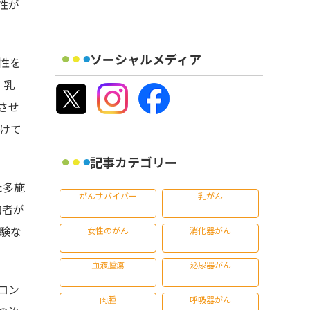
性が
ソーシャルメディア
性を
、乳
させ
続けて
記事カテゴリー
した多施
がんサバイバー
乳がん
加者が
試験な
女性のがん
消化器がん
血液腫瘍
泌尿器がん
ロン
肉腫
呼吸器がん