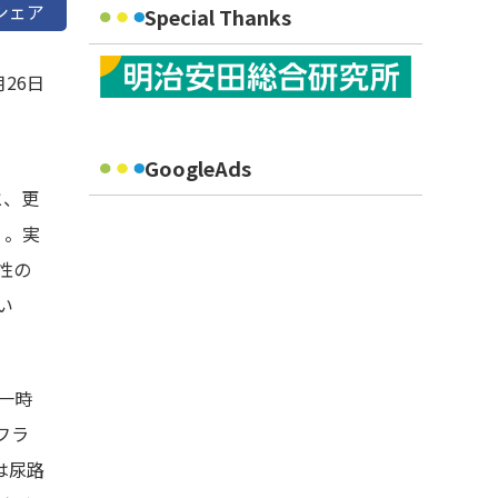
シェア
Special Thanks
月26日
GoogleAds
と、更
 。実
性の
い
一時
フラ
は尿路