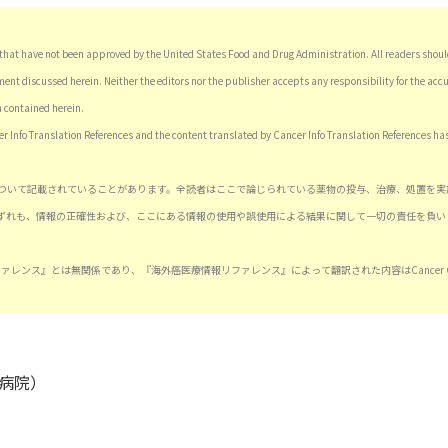
hat have not been approved by the United States Food and Drug Administration. All readers should
ent discussed herein. Neither the editors nor the publisher accepts any responsibility for the accu
n contained herein.
er Info Translation References and the content translated by Cancer Info Translation References ha
ついて記載されていることがあります。全読者はここで論じられている薬物の投与、治療、処置を実
ずれも、情報の正確性および、ここにある情報の使用や誤使用による結果に関して一切の責任を負い
療情報リファレンス』とは無関係であり、『海外癌医療情報リファレンス』によって翻訳された内容はCancer Co
病院）