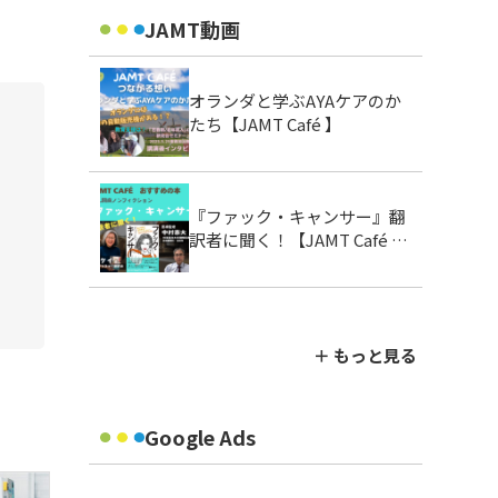
JAMT動画
オランダと学ぶAYAケアのか
たち【JAMT Café 】
『ファック・キャンサー』翻
訳者に聞く！【JAMT Café お
すすめの本】
＋ もっと見る
Google Ads