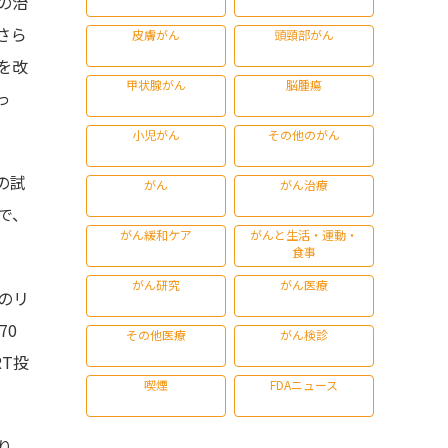
の治
さら
皮膚がん
頭頸部がん
を改
甲状腺がん
脳腫瘍
っ
小児がん
その他のがん
の試
がん
がん治療
で、
がん緩和ケア
がんと生活・運動・
食事
がん研究
がん医療
のリ
70
その他医療
がん検診
T投
喫煙
FDAニュース
り、