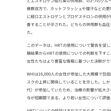
とエストロゲン貼付薬の併用群、の3つのグル
療群双方で、ホットフラッシュや寝汗などの更
に経口エストロゲンとプロゲステロンの併用が
善することが示された。どちらの併用群も血圧
た。
このデータは、HRTの使用について警告を促し
験結果からHRTの使用についての判断を下す
女性たちはより豊富な情報に基づいた決断がで
WHIは16,000人の女性が参加した大規模で
スクの上昇に関係していることを示した。しかし
代）が参加していたため、治療の影響が拡大され
与が短期間である、より若い女性について評価
HRTについての結論はまだでておらず、この