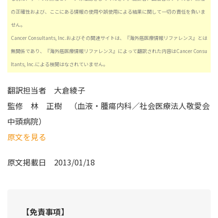
の正確性および、ここにある情報の使用や誤使用による結果に関して一切の責任を負いま
せん。
Cancer Consultants, Inc.およびその関連サイトは、『海外癌医療情報リファレンス』とは
無関係であり、『海外癌医療情報リファレンス』によって翻訳された内容はCancer Consu
ltants, Inc.による検閲はなされていません。
翻訳担当者
大倉綾子
監修
林 正樹 （血液・腫瘍内科／社会医療法人敬愛会
中頭病院）
原文を見る
原文掲載日
2013/01/18
【免責事項】