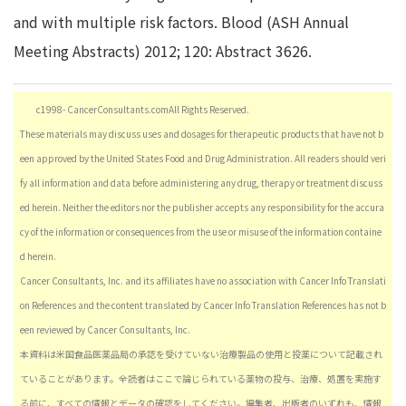
and with multiple risk factors. Blood (ASH Annual
Meeting Abstracts) 2012; 120: Abstract 3626.
c1998- CancerConsultants.comAll Rights Reserved.
These materials may discuss uses and dosages for therapeutic products that have not b
een approved by the United States Food and Drug Administration. All readers should veri
fy all information and data before administering any drug, therapy or treatment discuss
ed herein. Neither the editors nor the publisher accepts any responsibility for the accura
cy of the information or consequences from the use or misuse of the information containe
d herein.
Cancer Consultants, Inc. and its affiliates have no association with Cancer Info Translati
on References and the content translated by Cancer Info Translation References has not b
een reviewed by Cancer Consultants, Inc.
本資料は米国食品医薬品局の承認を受けていない治療製品の使用と投薬について記載され
ていることがあります。全読者はここで論じられている薬物の投与、治療、処置を実施す
る前に、すべての情報とデータの確認をしてください。編集者、出版者のいずれも、情報