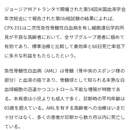
ジョージア州アトランタで開催された第54回米国血液学会
年次総会にて報告された第IIb相試験の結果によれば、
CPX-351は二次性急性骨髄性白血病を有し細胞遺伝学的所
見が不良な高齢者において、全サブグループ患者に極めて
有効であり、標準治療と比較して奏効率と60日死亡率低下
に多大な利益をもたらしたという。
急性骨髄性白血病（AML）は骨髄（骨中央のスポンジ様の
部分）と血液の癌であり、骨髄球として知られる未熟な白
血球細胞の迅速かつコントロール不能な増殖が特徴であ
る。本疾患は小児よりも成人で多く、診断時の平均年齢は
65歳を超えている。AMLを有する高齢者への治療はいまだ
十分ではなく、多くの患者が診断から数カ月以内に死亡し
ている。