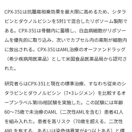
CPX-351は抗腫瘍相乗効果を最大限に高めるため、シタラ
ビンとダウノルビシンを5対1で混合したリポソーム製剤で
ある。CPX-351は骨髄内に蓄積し、白血病細胞がリポソー
ムを優先的に取り込み、次いでカプセル内の薬剤が細胞内
に放出される。CPX-351はAML治療のオーファンドラッグ
（希少疾病用医薬品）として米国食品医薬品局から認可さ
れた。
研究者らはCPX-351と現在の標準治療、すなわち従来のシ
タラビンとダウノルビシン（7+3レジメン）を比較するオ
ープンラベル第IIb相試験を実施した。この試験には年齢
60～75歳で未治療のAML（二次性AMLを含む）患者41人
を組み入れた。患者を高リスク（70歳を超える、二次性
AMLを有する、あるいは染色体異常が4つ以上ある）と標