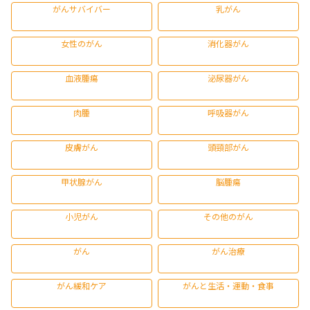
がんサバイバー
乳がん
女性のがん
消化器がん
血液腫瘍
泌尿器がん
肉腫
呼吸器がん
皮膚がん
頭頸部がん
甲状腺がん
脳腫瘍
小児がん
その他のがん
がん
がん治療
がん緩和ケア
がんと生活・運動・食事