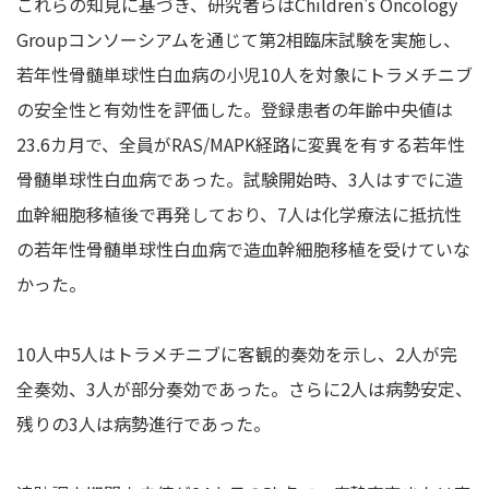
これらの知見に基づき、研究者らはChildren's Oncology
Groupコンソーシアムを通じて第2相臨床試験を実施し、
若年性骨髄単球性白血病の小児10人を対象にトラメチニブ
の安全性と有効性を評価した。登録患者の年齢中央値は
23.6カ月で、全員がRAS/MAPK経路に変異を有する若年性
骨髄単球性白血病であった。試験開始時、3人はすでに造
血幹細胞移植後で再発しており、7人は化学療法に抵抗性
の若年性骨髄単球性白血病で造血幹細胞移植を受けていな
かった。
10人中5人はトラメチニブに客観的奏効を示し、2人が完
全奏効、3人が部分奏効であった。さらに2人は病勢安定、
残りの3人は病勢進行であった。