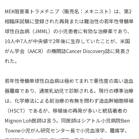
MEK阻害薬トラメチニブ（販売名：​​メキニスト）は、第2
相臨床試験に登録された再発または難治性の若年性骨髄単
球性白血病（JMML）の小児患者に有効な治療薬であり、
10人中7人が中央値で2年後に生存していたことが、米国
がん学会（AACR）の機関誌Cancer Discovery誌に発表さ
れた。
若年性骨髄単球性白血病は極めてまれで悪性度の高い造血
器腫瘍であり、通常乳幼児で診断される。現行の標準治療
は、化学療法による前治療の有無を問わず造血幹細胞移植
（HSCT）であるが、移植後の再発が多いと統括著者の
Mignon Loh医師は言う。同医師はシアトル小児病院Ben
Towne小児がん研究センター長で小児血液学、腫瘍学、