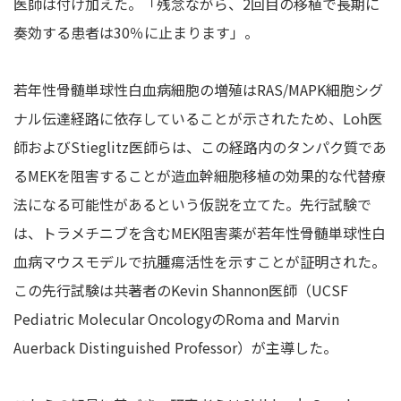
医師は付け加えた。「残念ながら、2回目の移植で長期に
奏効する患者は30％に止まります」。
若年性骨髄単球性白血病細胞の増殖はRAS/MAPK細胞シグ
ナル伝達経路に依存していることが示されたため、Loh医
師およびStieglitz医師らは、この経路内のタンパク質であ
るMEKを阻害することが造血幹細胞移植の効果的な代替療
法になる可能性があるという仮説を立てた。先行試験で
は、トラメチニブを含むMEK阻害薬が若年性骨髄単球性白
血病マウスモデルで抗腫瘍活性を示すことが証明された。
この先行試験は共著者のKevin Shannon医師（UCSF
Pediatric Molecular OncologyのRoma and Marvin
Auerback Distinguished Professor）が主導した。