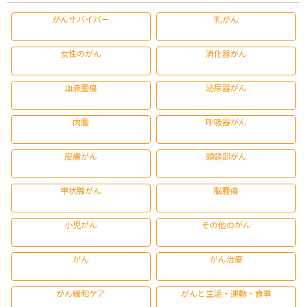
がんサバイバー
乳がん
女性のがん
消化器がん
血液腫瘍
泌尿器がん
肉腫
呼吸器がん
皮膚がん
頭頸部がん
甲状腺がん
脳腫瘍
小児がん
その他のがん
がん
がん治療
がん緩和ケア
がんと生活・運動・食事