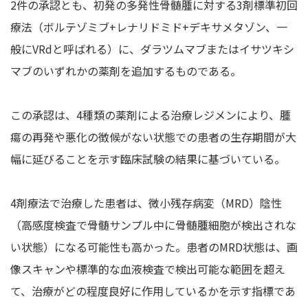
2件の承認とも、初発の多発性骨髄腫に対する3剤標準初回
療法（ボルテゾミブ+レナリドミド+デキサメタゾン、一
般にVRdと呼ばれる）に、ダラツムマブまたはイサツキシ
マブのいずれかの薬剤を追加するものである。
この承認は、4種類の薬剤による治療レジメンにより、腫
瘍の再発や悪化の徴候がない状態での患者の生存期間が大
幅に延びることを示す臨床試験の結果に基づいている。
4剤療法で治療した患者は、微小残存病変（MRD）陰性
（高感度検査で骨髄サンプル中に骨髄腫細胞が検出されな
い状態）になる可能性も高かった。患者のMRD状態は、画
像スキャンや標準的な血液検査で検出可能な範囲を超え
て、治療がどの程度良好に作用しているかを示す指標であ