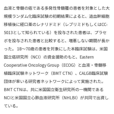
血液と骨髄の癌である多発性骨髄腫の患者を対象とした大
規模ランダム化臨床試験の初期結果によると、造血幹細胞
移植後に経口薬のレナリドミド（レブリミドもしくはCC-
5013として知られている）を投与された患者は、プラセ
ボを投与された患者と比較すると、増悪しない期間が長か
った。 18〜70歳の患者を対象にした本臨床試験は、米国
国立癌研究所（NCI）の資金援助のもと、Eastern
Cooperative Oncology Group（ECOG）と血液・骨髄移
植臨床試験ネットワーク（BMT CTN）、CALGB臨床試験
団体が率いる研究者ネットワークによって実施された。
BMT CTNは、共に米国国立衛生研究所の一機関である
NCIと米国国立心肺血液研究所（NHLBI）が共同で出資し
ている。