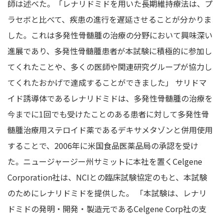
師は述べた。「レナリドミドを用いた長期維持療法は、プ
ラセボと比べて、疾患の進行を遅延させることが分かりま
した。これは多発性骨髄腫の治療の分野において興味深い
進展であり、多発性骨髄腫患者が本試験に積極的に参加し
てくれたことや、多くの医師や関連研究グループが協力し
てくれたおかげで達成することができました」 サリドマ
イド誘導体であるレナリドミドは、多発性骨髄腫の治療を
今までに1回でも受けたことのある患者に対して多発性骨
髄腫治療用ステロイド薬であるデキサメタゾンと併用使用
することで、2006年に米国食品医薬品局の承認を受け
た。ニュージャージー州サミットに本社を置くCelgene
Corporation社は、NCIとの臨床試験協定のもと、本試験
のためにレナリドミドを提供した。 「本試験は、レナリ
ドミドの発明・開発・製造元であるCelgene Corp社の支