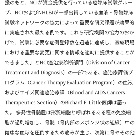
援のもと、NCIが資金提供を行っている癌臨床試験グルー
プ、NCIおよびNHLBIが一部出資している血液・骨髄臨床
試験ネットワークの協力によって重要な研究課題が効果的
に実施された最たる例です。これら研究機関の協力のおか
げで、試験に必要な症例登録数を迅速に達成し、医療現場
における重要な変更に関する情報を適時に提供することが
できました」とNCI癌治療診断部門（Division of Cancer
Treatment and Diagnosis）の一部である、癌治療評価プ
ログラム（Cancer Therapy Evaluation Program）の血液
およびエイズ関連癌治療課（Blood and AIDS Cancers
Therapeutics Section）のRichard F. Little医師は語っ
た。 多発性骨髄腫は形質細胞と呼ばれるある種の免疫細
胞が過剰増加し、骨髄（骨内部のスポンジ状の組織）中の
健康な血球を圧倒するため痛みが生じ、次第に骨やその他