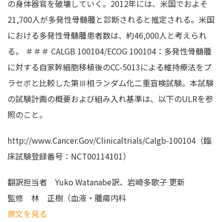
の身体器官を破壊していく。2012年には、米国でおよそ
21,700人が多発性骨髄腫と診断されると推定される。米国
における多発性骨髄腫患者数は、約46,000人と考えられ
る。 ＃＃＃ CALGB 100104/ECOG 100104：多発性骨髄腫
に対する自家幹細胞移植後のCC-5013による維持療法をプ
ラセボと比較した第Ⅲ相ランダム化二重盲検試験。本試験
の試験計画の概要および組み入れ基準は、以下のULRを参
照のこと。
http://www.Cancer.Gov/Clinicaltrials/Calgb-100104（臨
床試験登録番号：NCT00114101）
翻訳担当者
Yuko Watanabe訳、岩崎多歌子 更新
監修
林 正樹（血液・腫瘍内科
原文を見る