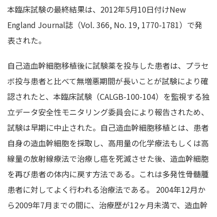
本臨床試験の最終結果は、2012年5月10日付けNew
England Journal誌（Vol. 366, No. 19, 1770-1781）で発
表された。
自己造血幹細胞移植後に試験薬を投与した患者は、プラセ
ボ投与患者と比べて無増悪期間が長いことが試験により確
認されたと、本臨床試験（CALGB-100-104）を監視する独
立データ安全性モニタリング委員会により報告されため、
試験は早期に中止された。自己造血幹細胞移植とは、患者
自身の造血幹細胞を採取し、高用量の化学療法もしくは高
線量の放射線療法で治療し癌を死滅させた後、造血幹細胞
を再び患者の体内に戻す方法である。これは多発性骨髄腫
患者に対してよく行われる治療法である。 2004年12月か
ら2009年7月までの間に、治療歴が12ヶ月未満で、造血幹