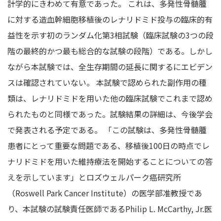
計学的にきわめて有意であった。 これは、多発性骨髄腫
に対する造血幹細胞移植後のレナリドミド投与の臨床的有
益性を示す初のランダム化第3相試験（臨床試験の3つの段
階の最終的かつ最も総合的な試験の段階）である。しかし
ながら本試験では、全生存期間の延長に関するにエビデン
スは確認されていない。 本試験で認められた副作用の種
類は、レナリドミドを用いた他の臨床試験でこれまで認め
られたものと同様であった。試験結果の詳細は、今後学会
で発表される予定である。 「この試験は、多発性骨髄腫
患者にとって重要な問題である、移植後100日の時点でレ
ナリドミドを用いた維持療法を開始することについての答
えを示しています」とロズウェルパーク癌研究所
（Roswell Park Cancer Institute）の医学部准教授であ
り、本試験の試験責任医師であるPhilip L. McCarthy, Jr.医