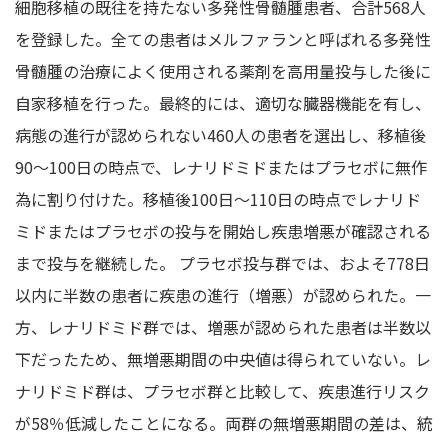
細胞移植の既往を持たない多発性骨髄腫患者、合計568人
を登録した。全ての患者はメルファランと呼ばれる多発性
骨髄腫の治療によく使用される薬剤を高用量投与した後に
自家移植を行った。最終的には、適切な臓器機能を有し、
病態の進行が認められない460人の患者を選出し、移植後
90〜100日の時点で、レナリドミドまたはプラセボに無作
為に割り付けた。移植後100日〜110日の時点でレナリド
ミドまたはプラセボの投与を開始し疾患増悪が確認される
まで投与を継続した。 プラセボ投与群では、およそ778日
以内に半数の患者に疾患の進行（増悪）が認められた。一
方、レナリドミド群では、増悪が認められた患者は半数以
下だったため、無増悪期間の中央値は得られていない。レ
ナリドミド群は、プラセボ群と比較して、疾患進行リスク
が58％低減したことになる。両群の無増悪期間の差は、統