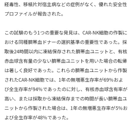
経毒性、移植片対宿主病などの症例がなく、優れた安全性
プロファイルが報告された。
この試験のもう1つの重要な発見は、CAR-NK細胞の作製に
おける同種臍帯血ドナーの選択基準の重要性であった。採
取後24時間以内に凍結保存された臍帯血ユニットと、有核
赤血球含有量の少ない臍帯血ユニットを用いた場合の転帰
は著しく良好であった。これらの臍帯血ユニットから作製
されたCAR-NK細胞では、1年の無増悪生存率が69％およ
び全生存率が94％であったのに対し、有核赤血球含有率が
高い、または採取から凍結保存までの時間が長い臍帯血ユ
ニットから作製された場合は、1年の無増悪生存率が5％お
よび全生存率が48％であった。