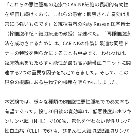
「これらの悪性腫瘍の治療でCAR-NK細胞の長期的有効性
を評価し続けており、これらの患者で観察された奏効は非
常に心強いものです」と統括著者のKaty Rezvani医学博士
（幹細胞移植・細胞療法の教授）は述べた。「同種細胞療
法を成功させるためには、CAR-NKの作製に最適な同種ド
ナーの特徴を明らかにすることも重要です。われわれは、
臨床効果をもたらす可能性が最も高い臍帯血ユニットに関
連する2つの重要な因子を特定できました。そして、この
現象の根底にある生物学的機序を明らかにしました。
本試験では、様々な種類のB細胞性悪性腫瘍での奏効率も
有望であった。投与30日後の奏効率は、低悪性度非ホジキ
ンリンパ腫（NHL）で100％、転化を伴わない慢性リンパ
性白血病（CLL）で67％、びまん性大細胞型B細胞リンパ