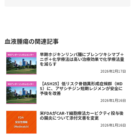
血液腫瘍の関連記事
早期ホジキンリンパ腫にブレンツキシマブ＋
ニボ＋化学療法は高い治療効果で化学療法量
を減らす
2026年2月17日
【ASH25】低リスク骨髄異形成症候群（MD
S）に、アザシチジン短期レジメンが安全に
予後を改善
2026年1月16日
米FDAがCAR-T細胞療法カービクティ投与後
の腸炎について添付文書を変更
2026年1月16日