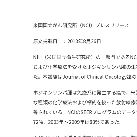
米国国立がん研究所（NCI）プレスリリース
原文掲載日 ：2013年8月26日
NIH（米国国立衛生研究所）の一部門であるN
および化学療法を受けたホジキンリンパ腫の生
た。本試験はJournal of Clinical Oncol
ホジキンリンパ腫は免疫系に発生する癌で、米
な種類の化学療法および標的を絞った放射線療
善されている。NCIのSEERプログラムのデータ
72%、2003年～2009年は88%であった。