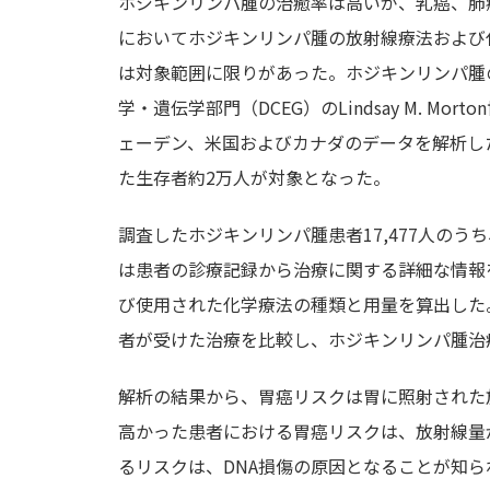
ホジキンリンパ腫の治癒率は高いが、乳癌、肺
においてホジキンリンパ腫の放射線療法および
は対象範囲に限りがあった。ホジキンリンパ腫
学・遺伝学部門（DCEG）のLindsay M. 
ェーデン、米国およびカナダのデータを解析した
た生存者約2万人が対象となった。
調査したホジキンリンパ腫患者17,477人の
は患者の診療記録から治療に関する詳細な情報
び使用された化学療法の種類と用量を算出した
者が受けた治療を比較し、ホジキンリンパ腫治
解析の結果から、胃癌リスクは胃に照射された
高かった患者における胃癌リスクは、放射線量
るリスクは、DNA損傷の原因となることが知