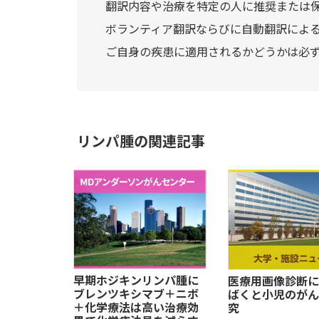
翻訳内容や治療を特定の人に推奨または
ボランティア翻訳ならびに自動翻訳によ
ご自身の疾患に適用されるかどうかは必
リンパ腫の関連記事
早期ホジキンリンパ腫に
医療用画像診断に
ブレンツキシマブ＋ニボ
ばくと小児のがん
＋化学療法は高い治療効
究