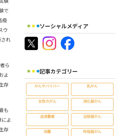
試験
験で
癌疫
ソーシャルメディア
スウ
断され
究者ら
記事カテゴリー
およ
生存
がんサバイバー
乳がん
女性のがん
消化器がん
最も
血液腫瘍
泌尿器がん
線によ
生存
肉腫
呼吸器がん