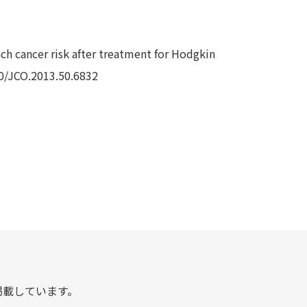
cancer risk after treatment for Hodgkin
0/JCO.2013.50.6832
掲載しています。