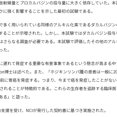
放射線量とプロカルバジンの投与量に大きく依存していた。本
クに強く影響することを示した最初の試験である。
で多く用いられている同様のアルキル化薬であるダカルバジン
することが示唆された。しかし、本試験ではダカルバジン投与
はさらなる調査が必要である。本試験で評価したその他のアル
った。
に遅れて発症する重要な有害事象であるという懸念が高まる中
ton博士は述べた。また、「ホジキンリンパ腫の患者は一般に2
歳前に胃癌を発症する。つまり、今まで癌を発症したことがな
断されることが特徴的である。これらの生存者を追跡する臨床医
ある」と語った。
 Programの支援を受け、NCIが発行した契約書に基づき実施された。