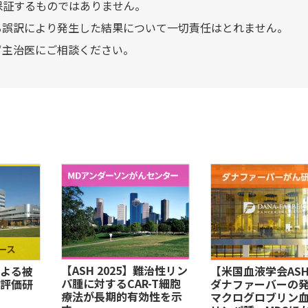
保証するものではありません。
る誤訳により発生した結果について一切責任はとれません。
ず主治医にご相談ください。
【ASH 2025】難治性リン
よる被
【米国血液学会ASH
パ腫に対するCAR-T細胞
評価研
ダナファーバーの
療法が長期的有効性を示
マクログロブリン