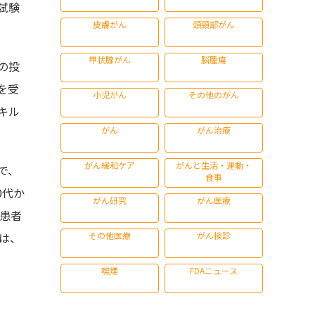
試験
皮膚がん
頭頸部がん
甲状腺がん
脳腫瘍
の投
を受
小児がん
その他のがん
キル
がん
がん治療
がん緩和ケア
がんと生活・運動・
で、
食事
0代か
がん研究
がん医療
い患者
その他医療
がん検診
は、
喫煙
FDAニュース