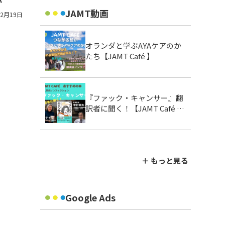
か
JAMT動画
12月19日
オランダと学ぶAYAケアのか
たち【JAMT Café 】
『ファック・キャンサー』翻
訳者に聞く！【JAMT Café お
すすめの本】
＋ もっと見る
Google Ads