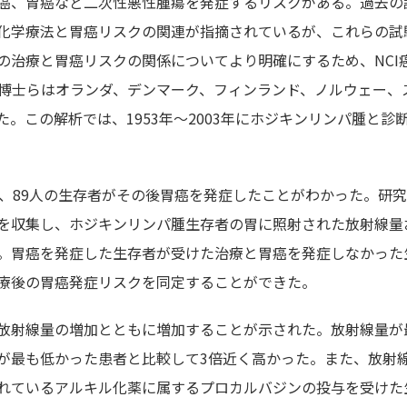
癌、胃癌など二次性悪性腫瘍を発症するリスクがある。過去の
化学療法と胃癌リスクの関連が指摘されているが、これらの試
の治療と胃癌リスクの関係についてより明確にするため、NCI
Morton博士らはオランダ、デンマーク、フィンランド、ノルウェー、
。この解析では、1953年～2003年にホジキンリンパ腫と診
うち、89人の生存者がその後胃癌を発症したことがわかった。研
を収集し、ホジキンリンパ腫生存者の胃に照射された放射線量
。胃癌を発症した生存者が受けた治療と胃癌を発症しなかった
療後の胃癌発症リスクを同定することができた。
放射線量の増加とともに増加することが示された。放射線量が
が最も低かった患者と比較して3倍近く高かった。また、放射
られているアルキル化薬に属するプロカルバジンの投与を受けた