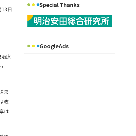
Special Thanks
月13日
GoogleAds
線治療
っ
ざま
は改
存率は