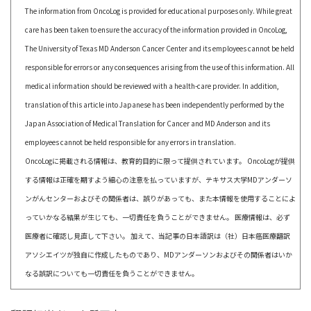
The information from OncoLog is provided for educational purposes only. While great
care has been taken to ensure the accuracy of the information provided in OncoLog,
The University of Texas MD Anderson Cancer Center and its employees cannot be held
responsible for errors or any consequences arising from the use of this information. All
medical information should be reviewed with a health-care provider. In addition,
translation of this article into Japanese has been independently performed by the
Japan Association of Medical Translation for Cancer and MD Anderson and its
employees cannot be held responsible for any errors in translation.
OncoLogに掲載される情報は、教育的目的に限って提供されています。 OncoLogが提供
する情報は正確を期すよう細心の注意を払っていますが、テキサス大学MDアンダーソ
ンがんセンターおよびその関係者は、誤りがあっても、また本情報を使用することによ
っていかなる結果が生じても、一切責任を負うことができません。 医療情報は、必ず
医療者に確認し見直して下さい。 加えて、当記事の日本語訳は（社）日本癌医療翻訳
アソシエイツが独自に作成したものであり、MDアンダーソンおよびその関係者はいか
なる誤訳についても一切責任を負うことができません。