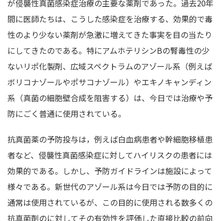
が侵襲性真菌感染症治療の主要な薬剤であった。過去20年
間に医師たちは、こうした感染症を治療する、効果的で毒
性のより少ない薬剤が急激に増えてきた事実を目の当たり
にしてきたのである。特にアムホテリシンBの腎毒性の少
ないリポ化製剤、広域スペクトラムのアゾール系（例えば
ボリコナゾールやポサコナゾール）やエキノキャンディン
系（真菌の細胞壁合成を阻害する）は、今日では治療や予
防にごく普通に使用されている。
抗真菌薬の予防投与は，例えば白血病患者や幹細胞移植患
者など、侵襲性真菌感染症に対してハイリスクの患者には
効果的である。しかし、予防ガイドラインは施設によって
様々である。新世代のアゾール系は今日では予防の目的に
通常は使用されているが、この目的に使用される数多くの
抗真菌剤のに対してその有効性を評価した直接比較の前向