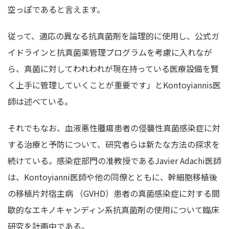
空っぽであると言えます。
従って、適応の異なる抗真菌剤を論理的に使用し、公式ガ
イドラインと抗真菌薬管理プログラムを考慮に入れなが
ら、真菌に対してわれわれが現在持っている医療設備を賢
く上手に管理していくことが重要です」とKontoyiannis医
師は述べている。
それでもなお、血液悪性腫瘍患者の侵襲性真菌感染症に対
する治療と予防について、研究者らは新たな方法の探求を
続けている。感染症部門の准教授であるJavier Adachi医師
は、Kontoyianni医師や他の同僚とともに、幹細胞移植後
の移植片対宿主病 （GVHD）患者の真菌感染症に対する間
歇的なエキノキャンディン系抗真菌剤の使用について臨床
研究を計画中である。