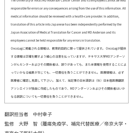
The University of Texas MD Anderson Cancer Center and its employees cannot be held
responsible for errors or any consequences arising from the use of this information. All
medical information should be reviewed with a health-care provider. In addition,
translation of this article into Japanese has been independently performed by the
Japan Association of Medical Translation for Cancer and MD Anderson and its
employees cannot be held responsible for any errors in translation.
OncoLogに掲載される情報は、教育的目的に限って提供されています。 OncoLogが提供
する情報は正確を期すよう細心の注意を払っていますが、テキサス大学MDアンダーソ
ンがんセンターおよびその関係者は、誤りがあっても、また本情報を使用することによ
っていかなる結果が生じても、一切責任を負うことができません。 医療情報は、必ず
医療者に確認し見直して下さい。 加えて、当記事の日本語訳は（社）日本癌医療翻訳
アソシエイツが独自に作成したものであり、MDアンダーソンおよびその関係者はいか
なる誤訳についても一切責任を負うことができません。
翻訳担当者
中村幸子
監修
大野 智（腫瘍免疫学、補完代替医療／帝京大学・
東京女子医科大学）