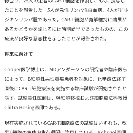
総会で、25人の患者のCAR-T細胞を作製し、9人に投与し
たことを報告した。5人が急性リンパ性白血病、4人が非ホ
ジキンリンパ腫であった。CAR-T細胞が寛解維持に効果が
あるかどうかを論じるには時期尚早であったものの、この
療法が良好な忍容性を示したことが報告された。
将来に向けて
Cooper医学博士は、MDアンダーソンの研究者や臨床医ら
によって、B細胞性悪性腫瘍患者を対象に、化学療法終了
直後にCAR-T細胞療法を実施する臨床試験が開始されたと
話す。試験責任医師は、幹細胞移植および細胞療法科教授
Chitra Hosing医師である。
現在実施されているCAR-T細胞療法の試験はいずれも、改
変T細胞の生体内生存期間に注目している。Kebriaei医師