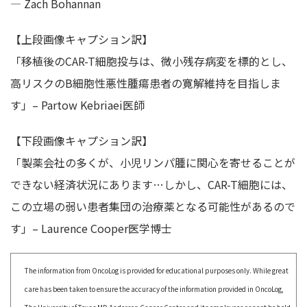
— Zach Bohannan
【上段画像キャプション訳】
「移植後のCAR-T細胞投与は、微小残存病変を標的とし、
高リスクのB細胞性悪性腫瘍患者の寛解維持を目指しま
す」– Partow Kebriaei医師
【下段画像キャプション訳】
「製薬会社の多くが、小児リンパ腫に関心を寄せることが
できない経済状況にあります…しかし、CAR-T細胞には、
この立場の弱い患者集団の治療薬となる可能性があるので
す」– Laurence Cooper医学博士
The information from OncoLog is provided for educational purposes only. While great
care has been taken to ensure the accuracy of the information provided in OncoLog,