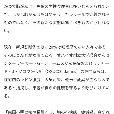
かつて肺がんは、高齢の男性喫煙者に多いと考えられてき
た。しかし肺がんはもはやそうしたレッテルで定義される
ものではなく、その新たな実態は驚くべきものかもしれな
い。
現在、新規診断例のほぼ20％は喫煙歴のない人々であり、
そのほとんどが女性である。オハイオ州立大学総合がんセ
ンター アーサー・G・ジェームズがん病院およびリチャー
ド・J・ソロブ研究所（OSUCCC-James）の専門家らは、
住宅内のラドン濃度、大気汚染、遺伝子変異が主な原因で
あると指摘し、患者が自らの健康を守るよう呼びかけてい
る。
「原因不明の咳や長引く咳、胸の不快感、疲労感、息切れ