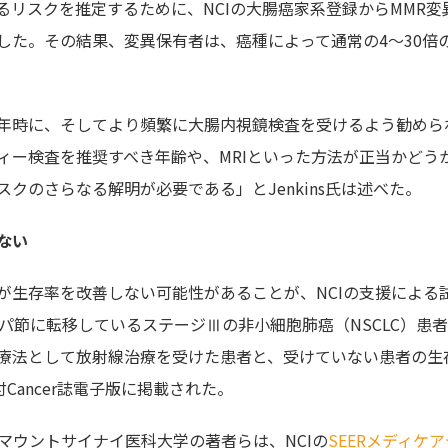
リスクを推定するために、NCIの大腸癌家系登録からMMR変
した。その結果、変異保有者は、癌種によって通常の4～30倍
年時に、そしてより頻繁に大腸内視鏡検査を受けるよう勧めら
ィー検査を推奨すべき年齢や、MRIといった方法が正当かどう
クのさらなる解明が必要である」とJenkins氏は述べた。
ない
が生存率を改善しない可能性があることが、NCIの支援による
パ節に転移しているステージⅢの非小細胞肺癌（NSCLC）患
療法として放射線治療を受けた患者と、受けていない患者の生
付Cancer誌電子版に掲載された。
ーヨークのマウントサイナイ医科大学の著者らは、NCIの
SEERメディケ