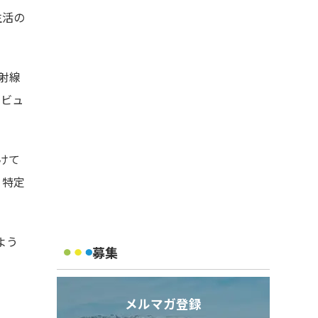
生活の
射線
タビュ
けて
、特定
よう
募集
メルマガ登録