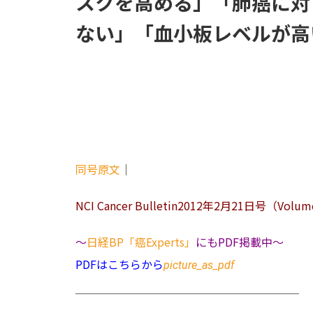
スクを高める」「肺癌に対
ない」「血小板レベルが高
同号原文
｜
NCI Cancer Bulletin2012年2月21日号（Volume
～
日経BP「癌Experts」
にもPDF掲載中～
PDFはこちらから
picture_as_pdf
＿＿＿＿＿＿＿＿＿＿＿＿＿＿＿＿＿＿＿＿