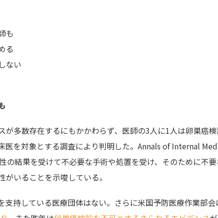
師も
める
しない
も
スが多数存在するにもかかわらず、医師の3人に1人は卵巣癌検
する調査により判明した。Annals of Internal Medic
性の結果を受けて不必要な手術や処置を受け、そのために不要
性がいることを示唆している。
を支持している医療団体はない。さらに米国予防医療作業部会
り
、また昨年は
卵巣癌検診を不可とするさらなるエビデンス
が