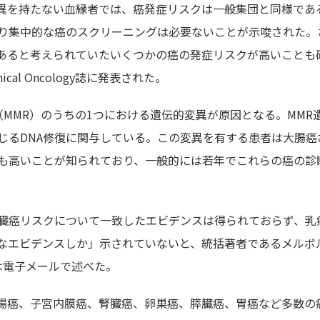
異を持たない血縁者では、癌発症リスクは一般集団と同様であ
り集中的な癌のスクリーニングは必要ないことが示唆された。
あると考えられていたいくつかの癌の発症リスクが高いことも
inical Oncology誌に発表された。
MMR）のうちの1つにおける遺伝的変異が原因となる。MMR
じるDNA修復に関与している。この変異を有する患者は大腸癌
も高いことが知られており、一般的には若年でこれらの癌の診
臓癌リスクについて一致したエビデンスは得られておらず、乳
なエビデンスしか」示されていないと、統括著者であるメルボ
ns氏は電子メールで述べた。
らは、乳癌、大腸癌、子宮内膜癌、腎臓癌、卵巣癌、膵臓癌、胃癌など多数の