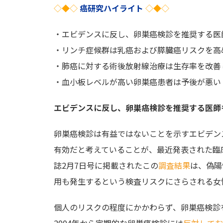
◇◆◇
癌研究ハイライト
◇◆◇
・エビデンスに反し、卵巣癌検診を推奨する医
・リンチ症候群は乳癌および膵臓癌リスクを高
・肺癌に対する術後放射線治療は生存率を改善
・血小板レベルが高い卵巣癌患者は予後が悪い
エビデンスに反し、卵巣癌検診を推奨する医師
卵巣癌検診は有益ではないことを示すエビデン
有効だと考えていることが、最近発表された臨床医を対象と
誌2月7日号に掲載されたこの
調査結果
は、偽陽
用も発生するという検査リスクにさらされる女
個人のリスクの程度にかかわらず、卵巣癌検診
2004年から定期的な卵巣癌検診には
反対してお