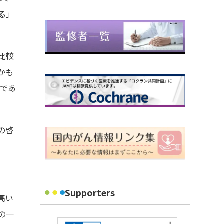
る」
比較
かも
のであ
の啓
Supporters
高い
の一