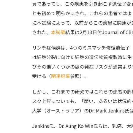
員であっても、この疾患を引き起こす遺伝子変
とも初めて明らかにされ、これらの患者ではよ
に本試験によって、以前からこの疾患に関連が
された。
本試験
結果は2月13日付Journal of Cl
リンチ症候群は、4つのミスマッチ修復遺伝子（
は細胞分裂に向けた細胞の遺伝物質複製時に生
びその他いくつかの癌の発症リスクが通常より
受ける（
関連記事
参照）。
しかし、これまでの研究ではこれらの患者の膵
スク上昇についても、「弱い、あるいは状況的
大学（オーストラリア）のDr. Mark Jenki
Jenkins氏、Dr. Aung Ko Win氏