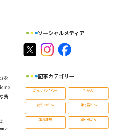
ソーシャルメディア
記事カテゴリー
診を
ine
がんサバイバー
乳がん
な費
女性のがん
消化器がん
血液腫瘍
泌尿器がん
は
明ら