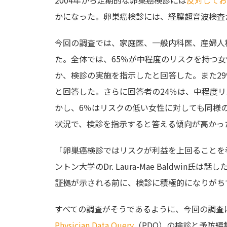
かになった。卵巣癌検診には、経膣超音波検査か
今回の調査では、家庭医、一般内科医、産婦人
た。全体では、65％が中程度のリスクを持つ
か、検診の実施を指示したと回答した。また2
と回答した。さらに回答者の24％は、中程度
かし、6％はリスクの低い女性に対しても同様
状況で、検診を指示すると答える傾向が高かっ
「卵巣癌検診ではリスクが利益を上回ることを
ントン大学のDr. Laura-Mae Baldw
証拠が示される前に、検診に積極的になりがち
すべての調査がそうであるように、今回の調査
Physician Data Query
（PDQ）の検診と予防編集委