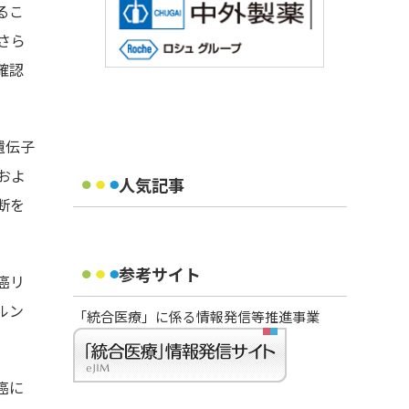
るこ
さら
確認
遺伝子
およ
人気記事
断を
参考サイト
癌リ
ルン
「統合医療」に係る情報発信等推進事業
癌に