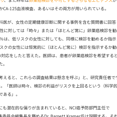
CA-125血液検査、あるいはその両方が用いられている。
科医が、女性の定期健康診断に関する事例を含む質問書に回答
女性に対しては「時々」または「ほとんど常に」卵巣癌検診を勧
9％は、低リスクの女性に対しても、同様に検診を勧めるか指示
リスクの女性には恒常的に（ほとんど常に）検診を指示するか勧
の対応をしたと答えた。医師は、患者が卵巣癌検診を希望する
た。
考えると、これらの調査結果は懸念を呼ぶ」と、研究責任者で
in氏は話した。「医師は時々、検診の利益がリスクを上回るという（科学
である」。
にも潜在的な偏りが含まれていると、NCI癌予防部門主任で
員会編集長を務めるDr. Barnett Kramer氏は説明する。そ