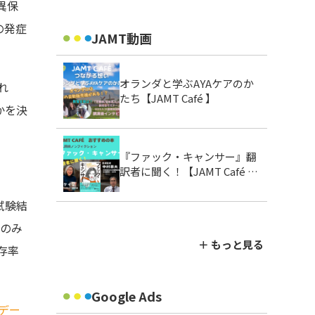
異保
の発症
JAMT動画
オランダと学ぶAYAケアのか
れ
たち【JAMT Café 】
かを決
『ファック・キャンサー』翻
訳者に聞く！【JAMT Café お
すすめの本】
試験結
者のみ
＋ もっと見る
存率
Google Ads
アデー