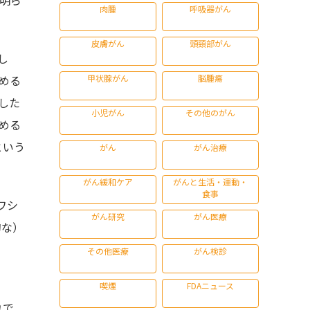
肉腫
呼吸器がん
皮膚がん
頭頸部がん
し
甲状腺がん
脳腫瘍
める
した
小児がん
その他のがん
める
という
がん
がん治療
がん緩和ケア
がんと生活・運動・
食事
ワシ
がん研究
がん医療
的な）
その他医療
がん検診
喫煙
FDAニュース
れで