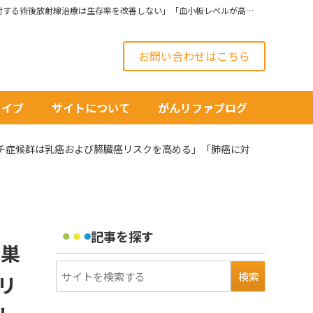
2012/02/21号◆癌研究ハイライト「エビデンスに反し、卵巣癌検診を推奨する医師も」「リンチ症候群は乳癌および膵臓癌リスクを高める」「肺癌に対する術後放射線治療は生存率を改善しない」「血小板レベルが高い卵巣癌患者は予後が悪い」
お問い合わせはこちら
カイブ
サイトについて
がんリファブログ
リンチ症候群は乳癌および膵臓癌リスクを高める」「肺癌に対
記事を探す
卵巣
リ