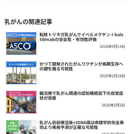
乳がんの関連記事
転移トリネガ乳がんでイベルメクチン＋bals
tilimabの安全性・有効性評価
2026年3月13日
かつて開発されたがんワクチンが長期生存へ
の鍵を握る可能性
2026年2月18日
鍼治療で乳がん関連の認知機能低下の自覚症
状が改善
2026年2月5日
乳がん術前療法後ctDNA値は病理学的完全奏
効より再発予測が正確な可能性