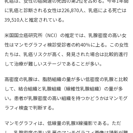
乳癌は、女性の癌関連の死因の第2位を占める。今年1年間
に乳癌と診断される女性は226,870人、乳癌による死亡は
39,510人と推定されている。
米国国立癌研究所（NCI）の推定では、乳腺密度の高い女
性はマンモグラフィ検診受診者の約40％に上る。この女性
たちは、乳癌リスクが高く、発見された場合は比較的進行
して治療が難しいステージであることが多い。
高密度の乳腺は、脂肪組織の量が多い低密度の乳腺と比較
して、結合組織と乳腺組織（線維性乳腺組織）の量が多
い。患者が乳腺密度の高い組織を持つかどうかはマンモグ
ラフィ検査で判断する。
マンモグラフィは、低線量の乳腺X線撮影である。ただ
し、乳腺密度の高い乳房のマンモグラフィ画像は読影が難