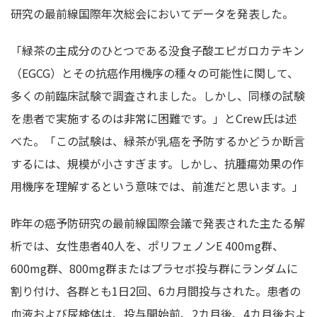
研究の最前線国際年次総会においてデータを発表した。
「緑茶の主成分のひとつである没食子酸エピガロカテキン
（EGCG）とその抗癌作用機序の種々の可能性に関して、
多くの前臨床試験で調査されました。しかし、同様の試験
を患者で実施するのは非常に困難です。」とCrew氏は述
べた。「この試験は、緑茶が乳癌を予防するかどうか断言
するには、規模が小さすぎます。しかし、抗腫瘍効果の作
用機序を理解するという意味では、前進だと思います。」
昨年の癌予防研究の最前線国際会議で発表された主たる解
析では、女性患者40人を、ポリフェノンE 400mg群、
600mg群、800mg群またはプラセボ投与群にランダムに
割り付け、各群とも1日2回、6カ月間投与された。患者の
血液および尿検体は、投与開始前、2カ月後、4カ月後およ