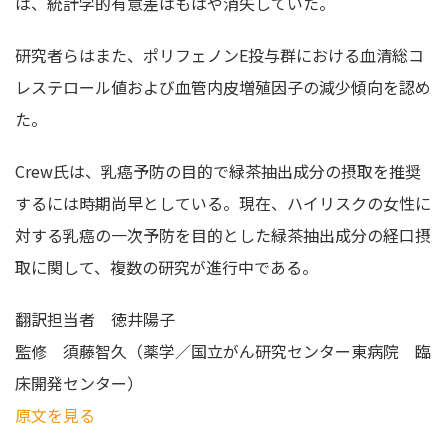
は、統計学的有意差はもはや消失していた。
研究者らはまた、ポリフェノンE投与群における血清総コ
レステロール値および血管内皮増殖因子の減少傾向を認め
た。
Crew氏は、乳癌予防の目的で緑茶抽出成分の摂取を推奨
するには時期尚早としている。現在、ハイリスクの女性に
対する乳癌の一次予防を目的とした緑茶抽出成分の経口摂
取に関して、複数の研究が進行中である。
翻訳担当者
徳井陽子
監修
須藤智久（薬学／国立がん研究センター東病院 臨
床開発センター）
原文を見る