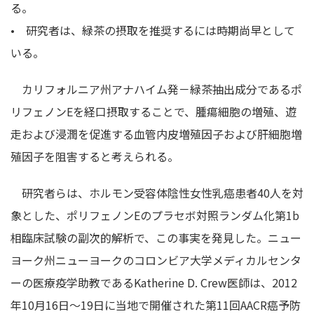
る。
• 研究者は、緑茶の摂取を推奨するには時期尚早として
いる。
カリフォルニア州アナハイム発－緑茶抽出成分であるポ
リフェノンEを経口摂取することで、腫瘍細胞の増殖、遊
走および浸潤を促進する血管内皮増殖因子および肝細胞増
殖因子を阻害すると考えられる。
研究者らは、ホルモン受容体陰性女性乳癌患者40人を対
象とした、ポリフェノンEのプラセボ対照ランダム化第1b
相臨床試験の副次的解析で、この事実を発見した。ニュー
ヨーク州ニューヨークのコロンビア大学メディカルセンタ
ーの医療疫学助教であるKatherine D. Crew医師は、2012
年10月16日～19日に当地で開催された第11回AACR癌予防