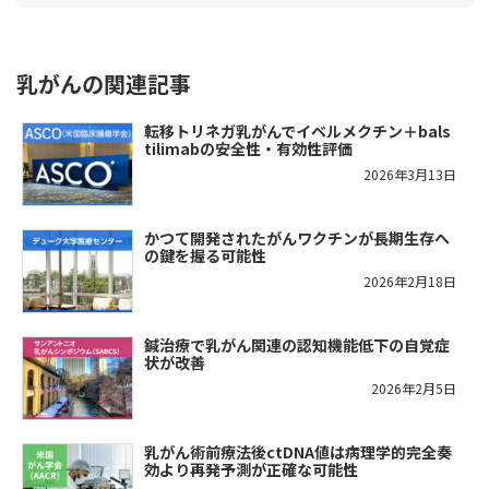
乳がんの関連記事
転移トリネガ乳がんでイベルメクチン＋bals
tilimabの安全性・有効性評価
2026年3月13日
かつて開発されたがんワクチンが長期生存へ
の鍵を握る可能性
2026年2月18日
鍼治療で乳がん関連の認知機能低下の自覚症
状が改善
2026年2月5日
乳がん術前療法後ctDNA値は病理学的完全奏
効より再発予測が正確な可能性