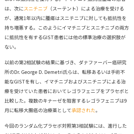
は、次に
スニチニブ
（スーテント）による治療を受ける
が、通常1年以内に腫瘍はスニチニブに対しても抵抗性を
持ち増悪する。このようにイマチニブとスニチニブの両方
に抵抗性を有するGIST患者には他の標準治療の選択肢が
ない。
以前の第2相試験の結果に基づき、ダナファーバー癌研究
所のDr. George D. Demetri氏らは、転移あるいは手術不
能なGISTを有し、イマチニブおよびスニチニブによる治
療を受けていた患者においてレゴラフェニブをプラセボと
比較した。複数のキナーゼを阻害するレゴラフェニブは9
月に転移大腸癌の治療薬として
承認された
。
今回のランダム化プラセボ対照第3相試験には、進行した