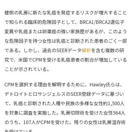
健側の乳房に新たな乳癌を発症するリスクが増大すること
で知られる臨床的危険因子として、BRCA1/BRCA2遺伝子
変異や乳癌または卵巣癌の強い家族歴があるが、このよう
な危険因子を持つ女性は乳癌と診断された患者のごく一部
である。しかし、過去のSEERデータ
解析
を含む複数の研
究で、米国でCPMを受ける乳癌患者の割合が増加している
ことが示されている。
CPMを選択する理由を解明するために、Hawley氏らは、
デトロイトとロサンジェルスのSEER登録データに基づい
て、乳癌と診断された人種や民族の多様な女性約1,500人
を対象に調査を実施した。乳房切除術を受けた女性564人
のうち、107人がCPMを受けた。残りの女性は乳房温存術
を受けている。