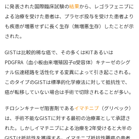
に発表された国際臨床試験の
結果
から、レゴラフェニブに
よる治療を受けた患者は、プラセボ投与を受けた患者より
も疾患が増悪せずに長く生存（無増悪生存）したことが示
された。
GISTは比較的稀な癌で、その多くはKITあるいは
PDGFRA（血小板由来増殖因子α受容体）キナーゼのシグ
ナル伝達経路を活性化する変異によって引き起こされる。
このタイプのGISTは標準的化学療法に対して抵抗性で、
癌が転移していない場合は手術で切除されることが多い。
チロシンキナーゼ阻害剤である
イマチニブ
（グリベック）
は、手術不能なGISTに対する最初の治療薬として承認さ
れた。しかしイマチニブによる治療を2年受けると大半の
GISTは抵抗性を獲得する。イマチニブ抵抗性腫瘍の患者