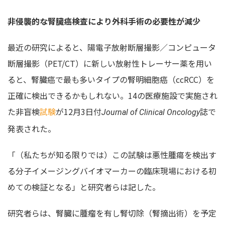
非侵襲的な腎臓癌検査により外科手術の必要性が減少
最近の研究によると、陽電子放射断層撮影／コンピュータ
断層撮影（PET/CT）に新しい放射性トレーサー薬を用い
ると、腎臓癌で最も多いタイプの腎明細胞癌（ccRCC）を
正確に検出できるかもしれない。14の医療施設で実施され
た非盲検
試験
が12月3日付
誌で
Journal of Clinical Oncology
発表された。
「（私たちが知る限りでは）この試験は悪性腫瘍を検出す
る分子イメージングバイオマーカーの臨床現場における初
めての検証となる」と研究者らは記した。
研究者らは、腎臓に腫瘤を有し腎切除（腎摘出術）を予定