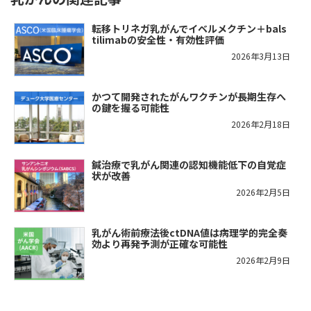
転移トリネガ乳がんでイベルメクチン＋bals
tilimabの安全性・有効性評価
2026年3月13日
かつて開発されたがんワクチンが長期生存へ
の鍵を握る可能性
2026年2月18日
鍼治療で乳がん関連の認知機能低下の自覚症
状が改善
2026年2月5日
乳がん術前療法後ctDNA値は病理学的完全奏
効より再発予測が正確な可能性
2026年2月9日