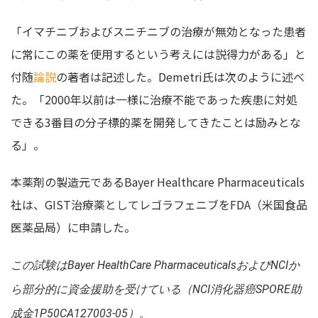
「イマチニブおよびスニチニブの治療が無効となった患者
に常にこの薬を使用するという考えには説得力がある」と
付随
論説
の著者は記述した。Demetri氏は次のように述べ
た。「2000年以前は一様に治療不能であった疾患に対処
できる3番目の分子標的薬を開発してきたことは励みとな
る」。
本薬剤の製造元であるBayer Healthcare Pharmaceuticals
社は、GIST治療薬としてレゴラフェニブをFDA（米国食品
医薬品局）に申請した。
この試験はBayer HealthCare PharmaceuticalsおよびNCIか
ら部分的に資金援助を受けている（NCI消化器癌SPORE助
成金1P50CA127003-05）。