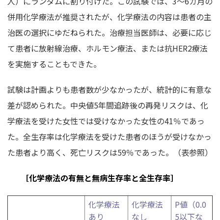
人）にランダムに割り付けた。この試験では、3～6カ月の
併用化学療法が推奨されたが、化学療法の内容は患者の主
治医の選択にゆだねられた。治療担当医師は、必要に応じ
て患者に放射線治療、ホルモン療法、または抗HER2療法
を実施することもできた。
試験は計画よりも患者数が少なかったが、統計的に有意な
差が認められた。中央値5年間追跡後の再発リスクは、化
学療法を受けた女性では受けなかった女性の41％であっ
た。全生存率は化学療法を受けた患者のほうが受けなかっ
た患者より高く、死亡リスクは59％であった。（表参照）
［化学療法の有無と無病生存率と全生存率］
化学療法
化学療法
P値
（0.0
あり
なし
5以下な