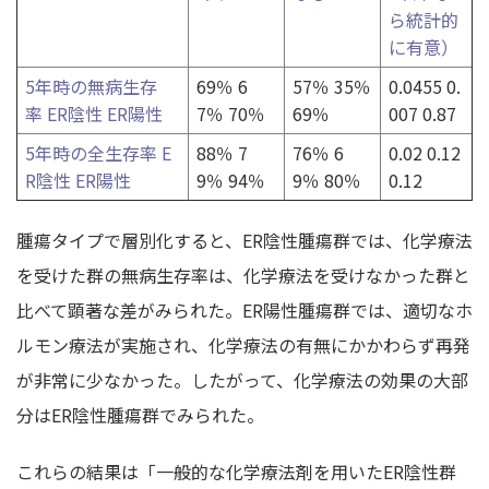
ら統計的
に有意）
5年時の無病生存
69％ 6
57％ 35％
0.0455 0.
率
ER陰性
ER陽性
7％ 70％
69％
007 0.87
5年時の全生存率
E
88％ 7
76％ 6
0.02 0.12
R陰性
ER陽性
9％ 94％
9％ 80％
0.12
腫瘍タイプで層別化すると、ER陰性腫瘍群では、化学療法
を受けた群の無病生存率は、化学療法を受けなかった群と
比べて顕著な差がみられた。ER陽性腫瘍群では、適切なホ
ルモン療法が実施され、化学療法の有無にかかわらず再発
が非常に少なかった。したがって、化学療法の効果の大部
分はER陰性腫瘍群でみられた。
これらの結果は「一般的な化学療法剤を用いたER陰性群