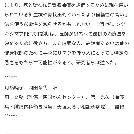
により、癌と疑われる腎臓腫瘤を評価するために現在用い
られている針生検や腎摘出術といったより侵襲性の高い手
124
法を使う必要性を減らせるかもしれない。
I-ギレンツ
キシマブPET/CT診断は、医師が患者への最良の治療法を
決めるために役立ち、また虚弱な人、高齢者あるいは他の
健康状態のために手術にリスクを伴う人にとっても特定の
恩恵をもたらす可能性があると、研究者らは述べた。
******
月橋純子、岡田章代 訳
原 文堅（乳癌／四国がんセンター）、東 光久（血液
癌・腫瘍内科領域担当／天理よろづ相談所病院） 監修
******