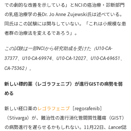
での劇的な改善を示している」とNCIの癌治療・診断部門
の乳癌治療学の長Dr. Jo Anne Zujewski氏は述べている。
同氏はこの試験には関与していない。「これは小規模な患
者群の治療法を変えるであろう」。
この試験は一部NCIから研究助成を受けた（U10-CA-
37377、U10-CA-69974、U10-CA-12027、U10-CA-69651、
CA-75362）。
新しい標的薬（レゴラフェニブ）が進行GISTの病勢を弱
める
新しい経口薬の
レゴラフェニブ
［regorafenib］
（Stivarga）が、難治性の進行消化管間質性腫瘍（GIST）
の病勢進行を遅らせるかもしれない。11月22日、
誌
Lancet