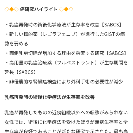
◇◆◇
癌研究ハイライト
◇◆◇
・乳癌再発時の術後化学療法が生存率を改善【SABCS】
・新しい標的薬（レゴラフェニブ）が進行したGISTの病
勢を弱める
・両側乳房切除が増加する理由を探索する研究【SABCS】
・高用量の乳癌治療薬（フルベストラント）が生存期間を
延長【SABCS】
・非侵襲的な腎臓癌検査により外科手術の必要性が減少
乳癌再発時の術後化学療法が生存率を改善
乳癌が再発したものの近傍組織以外への転移がみられない
女性では、術後に化学療法を受けたほうが無病生存率と全
生存率が良好であることが新たな研究で示された。最も高