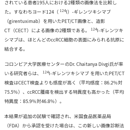
されている患者195人における2種類の画像法を比較し
124
た。すなわちヨード124（
I）-ギレンツキシマブ
（girentuximab）を用いたPET/CT画像と、造影
124
CT（CECT）による画像の2種類である。
I-ギレンツキ
シマブは、ほとんどのccRCC細胞の表面にみられる抗原に
結合する。
コロンビア大学医療センターのDr. Chaitanya Divgi氏が率
124
いる研究者らは、
I-ギレンツキシマブ を用いたPET/CT
検査はCECT検査よりも感度が高く（平均感度：86.2％対
75.5％）、ccRCC腫瘍を検出する特異度も高かった（平均
特異度：85.9％対46.8％）。
本結果が追加の試験で確認され、米国食品医薬品局
（FDA）から承認を受けた場合は、この新しい画像診断法