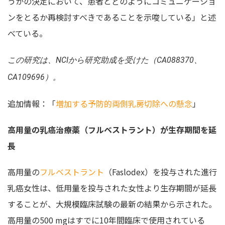
うかの決定において、患者とどのようにコミュニケーショ
ンをとるか再検討すべきであることを示唆している」と述
べている。
この研究は、NCIから研究助成を受けた（CA088370、
CA109696）。
追加情報：「
増加する予防的両側乳房切除への懸念
」
高用量の乳癌治療薬（フルベストラント）が生存期間を延
長
高用量の
フルベストラント
（Faslodex）を投与された進行
乳癌女性は、低用量を投与された女性より生存期間が延長
することが、大規模臨床試験の最新の結果から示された。
高用量の500 mgはすでに10年間臨床で使用されている