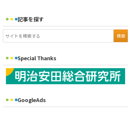
記事を探す
Special Thanks
GoogleAds