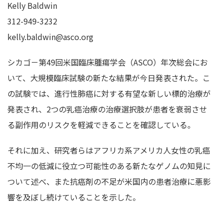
Kelly Baldwin
312-949-3232
kelly.baldwin@asco.org
シカゴ－第49回米国臨床腫瘍学会（ASCO）年次総会にお
いて、大規模臨床試験の新たな結果が今日発表された。こ
の試験では、進行性肺癌に対する有望な新しい標的治療が
発表され、2つの乳癌治療の治療選択肢が患者を衰弱させ
る副作用のリスクを軽減できることを確認している。
それに加え、研究者らはアフリカ系アメリカ人女性の乳癌
不均一の低減に役立つ可能性のある新たなゲノムの知見に
ついて述べ、また抗癌剤の不足が米国内の患者治療に悪影
響を及ぼし続けていることを示した。