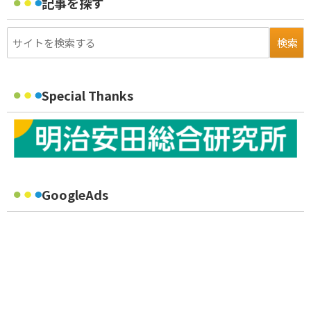
記事を探す
Special Thanks
GoogleAds