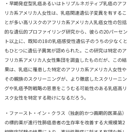
・早期発症型乳癌あるいはトリプルネガティブ乳癌のアフ
リカ系アメリカ人女性は、乳癌関連遺伝子変異を有するこ
とが多い高リスクのアフリカ系アメリカ人乳癌女性の包括
的な遺伝的プロファイリング研究から、彼らの20パーセン
ト以上に、既知の18の乳癌感受性遺伝子のうちの少なくと
もひとつに遺伝子異常が認められた。この研究は特定のア
フリカ系アメリカ人女性集団を調査したものだが、この結
果は、乳癌に罹患した特定のアフリカ系アメリカ人女性や
その親族のスクリーニングが、より徹底したスクリーニン
グや乳癌予防戦略の恩恵をこうむる可能性のある乳癌高リ
スク女性を特定する助けになるだろう。
・ファースト・イン・クラス（独創的かつ画期的医薬品）
の標的薬が進行性肺癌患者の生存率を改善する大規模第2
相臨床試験の結果により、進行性肺癌に対する有望な新し