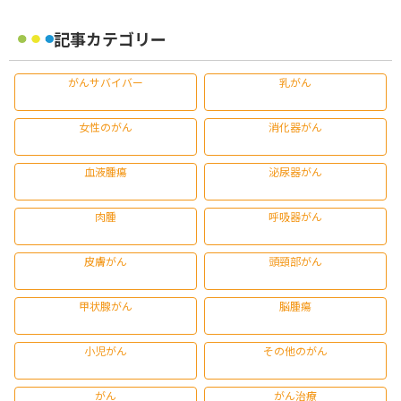
記事カテゴリー
がんサバイバー
乳がん
女性のがん
消化器がん
血液腫瘍
泌尿器がん
肉腫
呼吸器がん
皮膚がん
頭頸部がん
甲状腺がん
脳腫瘍
小児がん
その他のがん
がん
がん治療