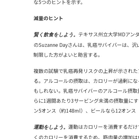
な5つのヒントを示す。
減量のヒント
テキサス州立大学MDアン
賢く飲食をしよう。
のSuzanne Dayさんは、乳癌サバイバー
制限した方がよいと助言する。
複数の試験で乳癌再発リスクの上昇が示された
る。アルコールの摂取は、カロリーが過剰にな
もしれない。乳癌サバイバーのアルコール摂取
らに1週間あたり3サービング未満の摂取量にする
ン5オンス（約148ml）、ビールなら12オンス（
運動はカロリーを消費するだけ
運動をしよう。
くのカロリーを消費するため、筋肉量の増加は