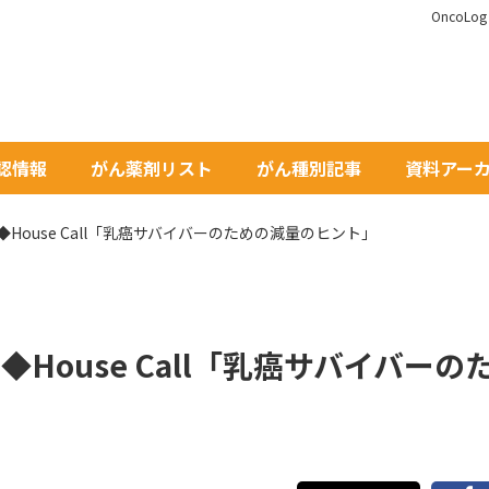
OncoL
承認情報
がん薬剤リスト
がん種別記事
資料アー
1月号◆House Call「乳癌サバイバーのための減量のヒント」
月号◆House Call「乳癌サバイバーの