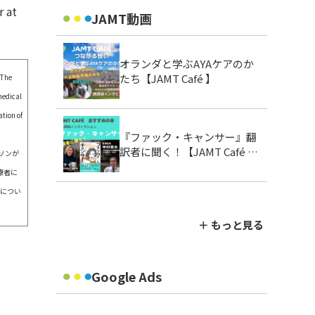
r at
JAMT動画
オランダと学ぶAYAケアのか
たち【JAMT Café 】
 The
medical
ation of
『ファック・キャンサー』翻
訳者に聞く！【JAMT Café お
ソンが
すすめの本】
療者に
訳につい
＋ もっと見る
Google Ads