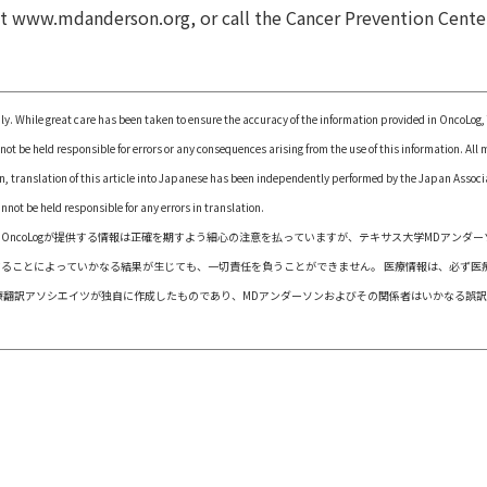
sit www.mdanderson.org, or call the Cancer Prevention Cente
y. While great care has been taken to ensure the accuracy of the information provided in OncoLog,
t be held responsible for errors or any consequences arising from the use of this information. All 
on, translation of this article into Japanese has been independently performed by the Japan Associ
ot be held responsible for any errors in translation.
。 OncoLogが提供する情報は正確を期すよう細心の注意を払っていますが、テキサス大学MDアンダー
ることによっていかなる結果が生じても、一切責任を負うことができません。 医療情報は、必ず医
療翻訳アソシエイツが独自に作成したものであり、MDアンダーソンおよびその関係者はいかなる誤