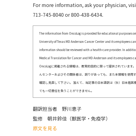
For more information, ask your physician, vi
713-745-8040 or 800-438-6434.
The information from OncoLog is provided for educational purposes onl
University of Texas MD Anderson Cancer Center and its employees canno
information should be reviewed with a health-care provider. In additi
Medical Translation for Cancer and MD Anderson and its employees cann
OncoLogに掲載される情報は、教育的目的に限って提供されています
んセンターおよびその関係者は、誤りがあっても、また本情報を使用す
確認し見直して下さい。 加えて、当記事の日本語訳は（社）日本癌医
ても一切責任を負うことができません。
翻訳担当者
野川恵子
監修
朝井鈴佳（獣医学・免疫学）
原文を見る