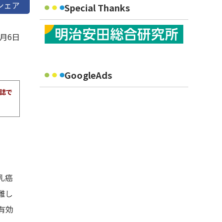
シェア
Special Thanks
2月6日
GoogleAds
報誌で
乳癌
難し
有効