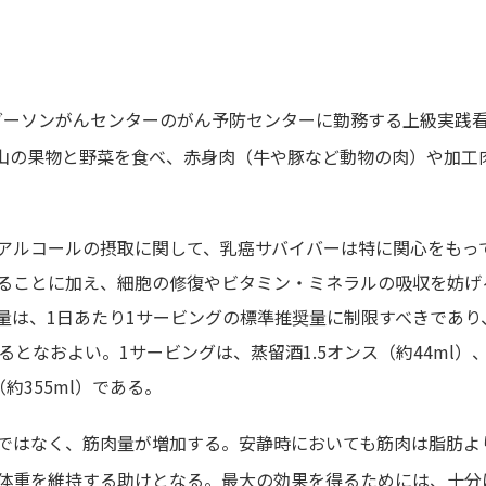
ダーソンがんセンターのがん予防センターに勤務する上級実践
は、沢山の果物と野菜を食べ、赤身肉（牛や豚など動物の肉）や加工
アルコールの摂取に関して、乳癌サバイバーは特に関心をもっ
ることに加え、細胞の修復やビタミン・ミネラルの吸収を妨げ
量は、1日あたり1サービングの標準推奨量に制限すべきであり
となおよい。1サービングは、蒸留酒1.5オンス（約44ml）
約355ml）である。
ではなく、筋肉量が増加する。安静時においても筋肉は脂肪よ
体重を維持する助けとなる。最大の効果を得るためには、十分