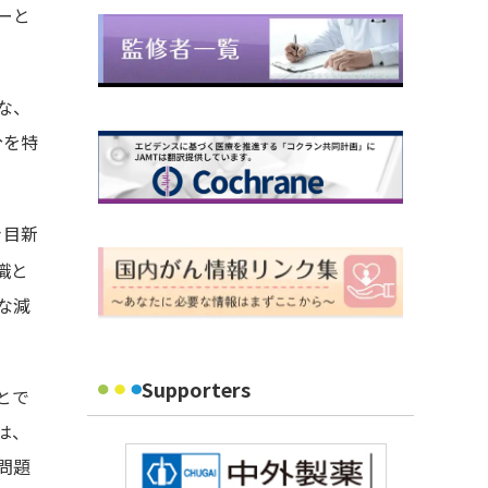
ーと
な、
分を特
き目新
識と
な減
Supporters
とで
は、
問題