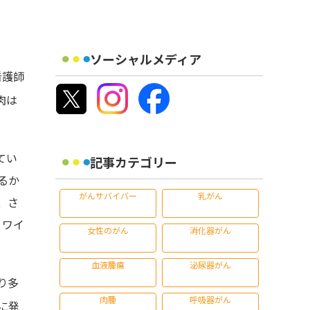
ソーシャルメディア
看護師
肉は
てい
記事カテゴリー
るか
がんサバイバー
乳がん
、さ
、ワイ
女性のがん
消化器がん
血液腫瘍
泌尿器がん
り多
肉腫
呼吸器がん
に発