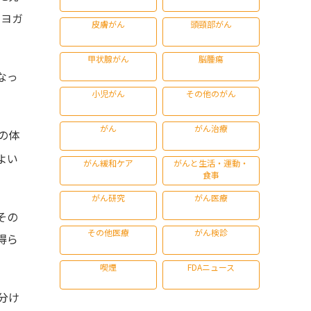
らヨガ
皮膚がん
頭頸部がん
甲状腺がん
脳腫瘍
なっ
小児がん
その他のがん
がん
がん治療
の体
よい
がん緩和ケア
がんと生活・運動・
食事
がん研究
がん医療
その
その他医療
がん検診
得ら
喫煙
FDAニュース
分け