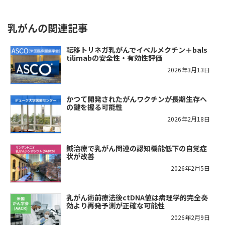
乳がんの関連記事
転移トリネガ乳がんでイベルメクチン＋bals
tilimabの安全性・有効性評価
2026年3月13日
かつて開発されたがんワクチンが長期生存へ
の鍵を握る可能性
2026年2月18日
鍼治療で乳がん関連の認知機能低下の自覚症
状が改善
2026年2月5日
乳がん術前療法後ctDNA値は病理学的完全奏
効より再発予測が正確な可能性
2026年2月9日