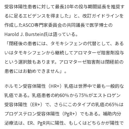
受容体陽性患者に対して最長10年の投与期間延長を推奨す
るに足るエビデンスを得ました」と、改訂ガイドラインを
作成したASCO専門家委員会の共同議長で医学博士の
Harold J. Burstein氏は語っている。
「閉経後の患者には、タモキシフェンの代替として、ある
いはタモキシフェンから継続してアロマターゼ阻害剤投与
という選択肢もあります。アロマターゼ阻害剤は閉経前の
患者にはお勧めできません」。
ホルモン受容体陽性（HR+）乳癌は世界中で最も一般的な
乳癌である。乳癌患者の約60％から75％がエストロゲン
受容体陽性（ER+）で、さらにこのタイプの乳癌の65％は
プロゲステロン受容体陽性（PgR+）でもある。補助内分
泌療法は、ER、PgR共に陽性、もしくはどちらかが陽性で