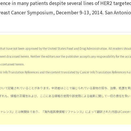
nce in many patients despite several lines of HER2 targete
Breast Cancer Symposium, December 9-13, 2014. San Antonio
hat have not been approved by the United States Food and Drug Administration. All readers should
ent discussed herein. Neither the editors nor the publisher accepts any responsibility for the accu
n contained herein.
er Info Translation References and the content translated by Cancer Info Translation References ha
ついて記載されていることがあります。全読者はここで論じられている薬物の投与、治療、処置を実
ずれも、情報の正確性および、ここにある情報の使用や誤使用による結果に関して一切の責任を負い
療情報リファレンス』とは無関係であり、『海外癌医療情報リファレンス』によって翻訳された内容はCancer Co