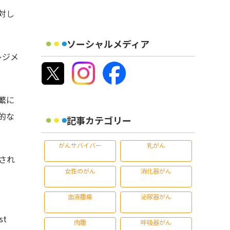
対し
ソーシャルメディア
レジメ
繁に
的な
記事カテゴリー
がんサバイバー
乳がん
され
女性のがん
消化器がん
血液腫瘍
泌尿器がん
st
肉腫
呼吸器がん