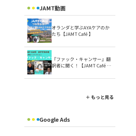
JAMT動画
オランダと学ぶAYAケアのか
たち【JAMT Café 】
『ファック・キャンサー』翻
訳者に聞く！【JAMT Café お
すすめの本】
＋ もっと見る
Google Ads