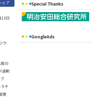
シェア
Special Thanks
月13日
GoogleAds
ジウ
乳癌の
が過剰
マブ
ネラチ
阻害