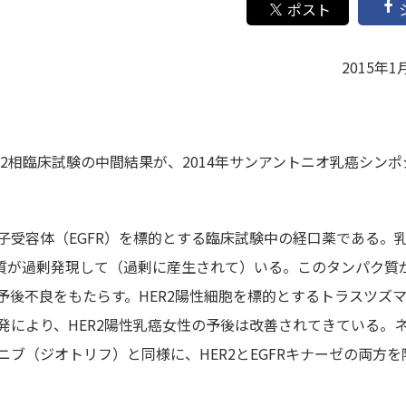
2015年1
の第2相臨床試験の中間結果が、2014年サンアントニオ乳癌シンポ
因子受容体（EGFR）を標的とする臨床試験中の経口薬である。
パク質が過剰発現して（過剰に産生されて）いる。このタンパク質
予後不良をもたらす。HER2陽性細胞を標的とするトラスツズ
発により、HER2陽性乳癌女性の予後は改善されてきている。
ブ（ジオトリフ）と同様に、HER2とEGFRキナーゼの両方を