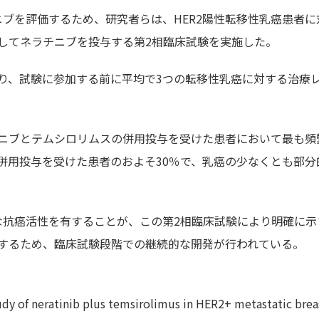
ニブを評価するため、研究者らは、HER2陽性転移性乳癌患者に
してネラチニブを投与する第2相臨床試験を実施した。
り、試験に参加する前に平均で3つの転移性乳癌に対する治療
ニブとテムシロリムスの併用投与を受けた患者において最も頻
併用投与を受けた患者のおよそ30％で、乳癌の少なくとも部分
な抗癌活性を有することが、この第2相臨床試験により明確に示
するため、臨床試験段階での継続的な開発が行われている。
 study of neratinib plus temsirolimus in HER2+ metastatic brea