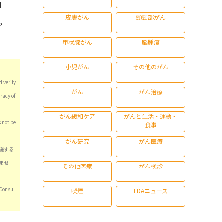
d
皮膚がん
頭頸部がん
,
甲状腺がん
脳腫瘍
小児がん
その他のがん
 verify
がん
がん治療
racy of
がん緩和ケア
がんと生活・運動・
s not be
食事
がん研究
がん医療
施する
ませ
その他医療
がん検診
nsul
喫煙
FDAニュース