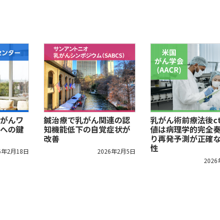
がんワ
鍼治療で乳がん関連の認
乳がん術前療法後ct
への鍵
知機能低下の自覚症状が
値は病理学的完全
改善
り再発予測が正確
性
6年2月18日
2026年2月5日
202