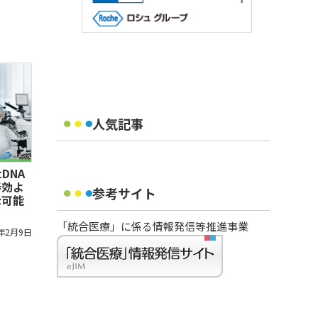
人気記事
DNA
奏効よ
参考サイト
な可能
「統合医療」に係る情報発信等推進事業
6年2月9日