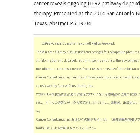
cancer reveals ongoing HER2 pathway depende
therapy. Presented at the 2014 San Antonio 
Texas. Abstract P5-19-04.
c1998- CancerConsultants.comAll Rights Reserved.
These materials may discuss uses and dosages for therapeutic products t
all information and data before administering any drug, therapy or treatm
the information or consequences from the use or misuse of the informatio
Cancer Consultants, Inc. and its affiliates have no association with Canc
en reviewed by Cancer Consultants, Inc.
本資料は米国食品医薬品局の承認を受けていない治療製品の使用と投薬に
前に、すべての情報とデータの確認をしてください。編集者、出版者のい
ん。
Cancer Consultants, Inc.およびその関連サイトは、『海外癌医
tants, Inc.による検閲はなされていません。