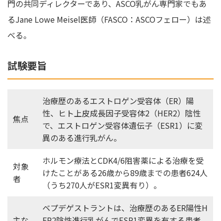
門の共同ディレクターであり、ASCO乳がん専門家でもあ
るJane Lowe Meisel医師（FASCO：ASCOフェロー）は述
べる。
試験要旨
治療歴のあるエストロゲン受容体（ER）陽
性、ヒト上皮成長因子受容体2（HER2）陰性
焦点
で、エストロゲン受容体遺伝子（ESR1）に変
異のある進行乳がん。
ホルモン療法とCDK4/6阻害薬による治療を受
対象
けたことがある26歳から89歳までの患者624人
者
（うち270人がESR1変異有り）。
ベプデゲストラントは、治療歴のあるER陽性H
主な
ER2陰性進行乳がんでESR1変異を有する患者