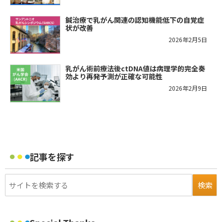
鍼治療で乳がん関連の認知機能低下の自覚症
状が改善
2026年2月5日
乳がん術前療法後ctDNA値は病理学的完全奏
効より再発予測が正確な可能性
2026年2月9日
記事を探す