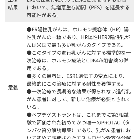
結果
において、無増悪生存期間（PFS）を延長する
可能性がある。
●ER陽性乳がんは、ホルモン受容体（HR）陽
性乳がんの一種であり、HR陽性HER2陰性乳が
んは米国で最も多い乳がんのタイプである。
●このタイプの進行乳がんに対する標準的な一
次治療は、ホルモン療法とCDK4/6阻害薬の併
用である。
●多くの患者は、ESR1遺伝子の変異により、
最終的にこの治療に対する耐性を獲得する。
意義
●一次治療で長期的な効果が得られない進行乳
がん患者に対して、新しい治療が必要とされて
いる。
●ベプデゲストラントは、これまでに第3相試
験で評価された初めてかつ唯一のPROTAC（タ
ンパク質分解誘導薬）であり、乳がん患者にお
いて初めて評価されたエストロゲン受容体分解