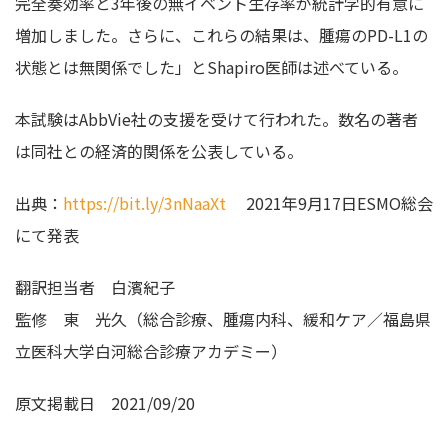
完全奏効率と3年後の無イベント生存率が統計学的有意に
増加しました。さらに、これらの結果は、腫瘍のPD-L1の
状態とは無関係でした」とShapiro医師は述べている。
本試験はAbbVie社の支援を受けて行われた。数名の著者
は同社との経済的関係を公表している。
出典：
https://bit.ly/3nNaaXt
2021年9月17日ESMO総会
にて発表
翻訳担当者
白濱紀子
監修
東 光久（総合診療、腫瘍内科、緩和ケア／福島県
立医科大学白河総合診療アカデミー）
原文掲載日
2021/09/20