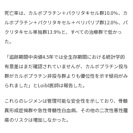
死亡率は、カルボプラチン＋パクリタキセル群10.0％、カ
ルボプラチン＋パクリタキセル＋ベリパリブ群12.0％、パ
クリタキセル単独群13.9％と、すべての治療群で低かっ
た。
「追跡期間中央値4.5年では全生存期間における統計学的
有意差はまだ確認されていませんが、カルボプラチン投与
群がカルボプラチン非投与群よりも優位性を示す傾向がみ
られました」とLoibl医師は報告した。
これらのレジメンは管理可能な安全性を示しており、骨髄
異形成症候群や急性骨髄性白血病、その他の二次性悪性腫
瘍のリスクは増加しなかった。