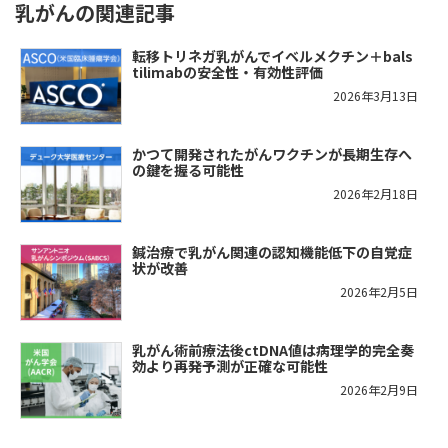
乳がんの関連記事
転移トリネガ乳がんでイベルメクチン＋bals
tilimabの安全性・有効性評価
2026年3月13日
かつて開発されたがんワクチンが長期生存へ
の鍵を握る可能性
2026年2月18日
鍼治療で乳がん関連の認知機能低下の自覚症
状が改善
2026年2月5日
乳がん術前療法後ctDNA値は病理学的完全奏
効より再発予測が正確な可能性
2026年2月9日