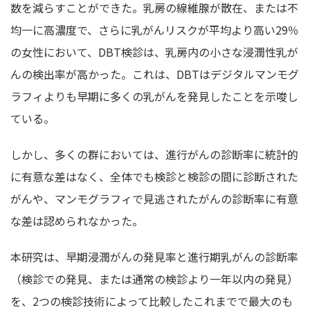
数を減らすことができた。乳房の線維腺が散在、または不
均一に高濃度で、さらに乳がんリスクが平均より高い29％
の女性において、DBT検診は、乳房内の小さな浸潤性乳が
んの検出率が高かった。これは、DBTはデジタルマンモグ
ラフィよりも早期に多くの乳がんを発見したことを示唆し
ている。
しかし、多くの群においては、進行がんの診断率に統計的
に有意な差はなく、全体でも検診と検診の間に診断された
がんや、マンモグラフィで見逃されたがんの診断率に有意
な差は認められなかった。
本研究は、早期浸潤がんの発見率と進行期乳がんの診断率
（検診での発見、または通常の検診より一年以内の発見）
を、2つの検診技術によって比較したこれまでで最大のも