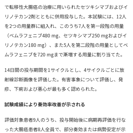
で転移性大腸癌の治療に用いられたセツキシマブおよびイ
リノテカン2剤とともに併用投与した。本試験には、12人
を2つの用量群に組入れ、このうち7人を第一段階の用量
（ベムラフェニブ480 mg、セツキシマブ250 mgおよびイ
リノテカン180 mg）、また5人を第二段階の用量としてベ
ムラフェニブを720 mgまで漸増する用量に割り当てた。
14日間の投与期間を1サイクルとし、4サイクルごとに放
射線診断画像を評価した。有害事象について評価し、発
疹、下痢および悪心が最も多く認められた。
試験成績により奏効率改善が示される
評価対象患者9人のうち、投与開始後に病期再評価を行な
った大腸癌患者8人全員で、部分奏効または病勢安定が示