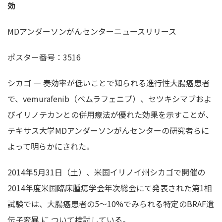
効
MDアンダーソンがんセンターニュースリリース
ポスター番号：3516
シカゴ — 奏効率が低いことで知られる進行性大腸癌患者
で、vemurafenib（ベムラフェニブ）、セツキシマブおよ
びイリノテカンとの併用療法が優れた効果を示すことが、
テキサス大学MDアンダーソンがんセンターの研究者らに
よって明らかにされた。
2014年5月31日（土）、米国イリノイ州シカゴで開催の
2014年度米国臨床腫瘍学会年次総会にて発表された第1相
試験では、大腸癌患者の5～10%でみられる特定のBRAF遺
伝子変異 に ついて検討している。