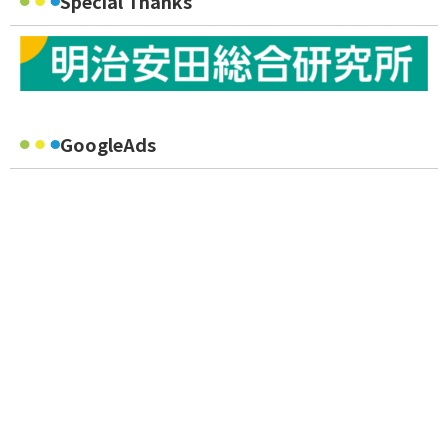
Special Thanks
GoogleAds