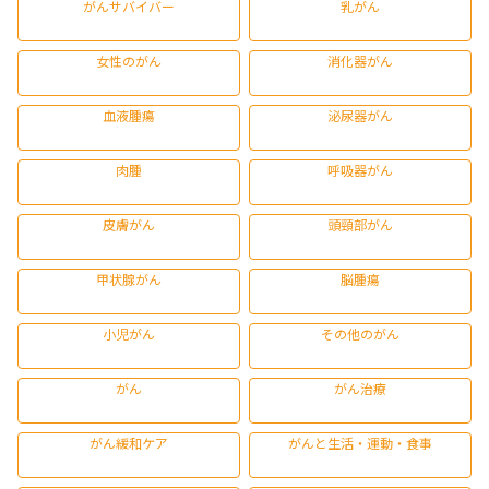
がんサバイバー
乳がん
女性のがん
消化器がん
血液腫瘍
泌尿器がん
肉腫
呼吸器がん
皮膚がん
頭頸部がん
甲状腺がん
脳腫瘍
小児がん
その他のがん
がん
がん治療
がん緩和ケア
がんと生活・運動・食事