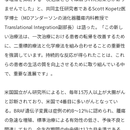
ませんでした」と、共同主任研究者であるScott Kopetz医
学博士（MDアンダーソンの消化器腫瘍内科教授で
Translational Integration副部長）は語った。「この新し
い治療法は、一次治療における患者の転帰を改善するため
に、二重標的療法と化学療法を組み合わせることの重要性
を強調しています。持続的な反応が得られたことは、これ
らの患者の生活の質を向上させるために取り組んでいる中
で、重要な進展です」。
米国国立がん研究所によると、毎年15万人以上が大腸がん
と診断されており、米国で4番目に多いがんとなってい
る。BRAF遺伝子変異は症例の約8～12％に認められ、腫瘍
の急速な増殖、標準治療による有効性の低さ、予後不良と
関連しており、全生存期間の中央値は12カ月未満である。