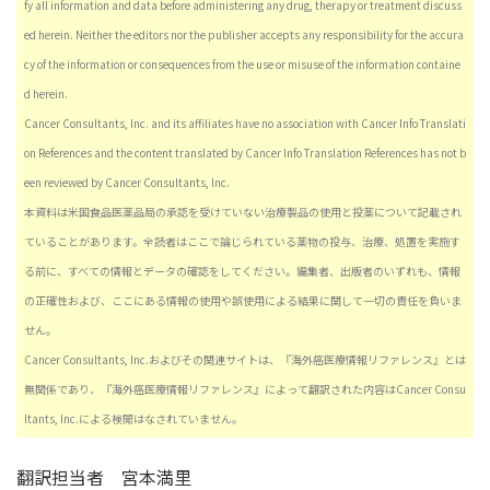
fy all information and data before administering any drug, therapy or treatment discuss
ed herein. Neither the editors nor the publisher accepts any responsibility for the accura
cy of the information or consequences from the use or misuse of the information containe
d herein.
Cancer Consultants, Inc. and its affiliates have no association with Cancer Info Translati
on References and the content translated by Cancer Info Translation References has not b
een reviewed by Cancer Consultants, Inc.
本資料は米国食品医薬品局の承認を受けていない治療製品の使用と投薬について記載され
ていることがあります。全読者はここで論じられている薬物の投与、治療、処置を実施す
る前に、すべての情報とデータの確認をしてください。編集者、出版者のいずれも、情報
の正確性および、ここにある情報の使用や誤使用による結果に関して一切の責任を負いま
せん。
Cancer Consultants, Inc.およびその関連サイトは、『海外癌医療情報リファレンス』とは
無関係であり、『海外癌医療情報リファレンス』によって翻訳された内容はCancer Consu
ltants, Inc.による検閲はなされていません。
翻訳担当者
宮本満里