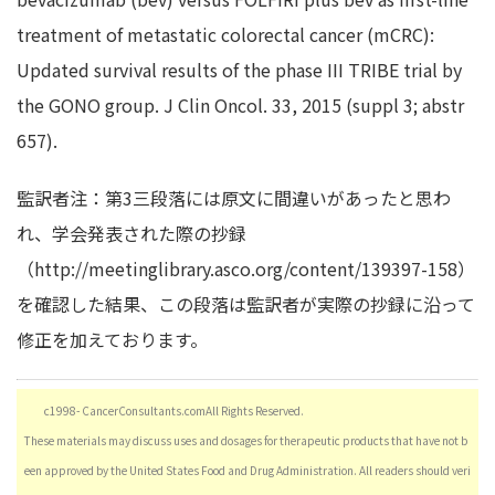
treatment of metastatic colorectal cancer (mCRC):
Updated survival results of the phase III TRIBE trial by
the GONO group. J Clin Oncol. 33, 2015 (suppl 3; abstr
657).
監訳者注：第3三段落には原文に間違いがあったと思わ
れ、学会発表された際の抄録
（http://meetinglibrary.asco.org/content/139397-158）
を確認した結果、この段落は監訳者が実際の抄録に沿って
修正を加えております。
c1998- CancerConsultants.comAll Rights Reserved.
These materials may discuss uses and dosages for therapeutic products that have not b
een approved by the United States Food and Drug Administration. All readers should veri