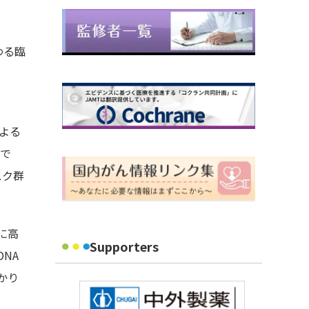
わる臨
た
による
理で
スク群
に高
Supporters
NA
かり