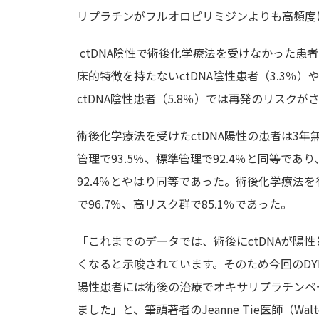
リプラチンがフルオロピリミジンよりも高頻度に投
ctDNA陰性で術後化学療法を受けなかった患
床的特徴を持たないctDNA陰性患者（3.3
ctDNA陰性患者（5.8％）では再発のリスクが
術後化学療法を受けたctDNA陽性の患者は3年
管理で93.5％、標準管理で92.4％と同等であ
92.4％とやはり同等であった。術後化学療法を
で96.7％、高リスク群で85.1％であった。
「これまでのデータでは、術後にctDNAが陽
くなると示唆されています。そのため今回のDYN
陽性患者には術後の治療でオキサリプラチンベ
ました」と、筆頭著者のJeanne Tie医師（Walter and E