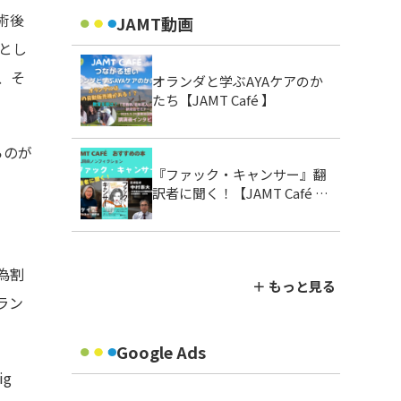
術後
JAMT動画
とし
、そ
オランダと学ぶAYAケアのか
たち【JAMT Café 】
らのが
『ファック・キャンサー』翻
訳者に聞く！【JAMT Café お
すすめの本】
為割
＋ もっと見る
ラン
Google Ads
g