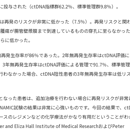
与された（ctDNA指標群62.2％、標準管理群9.8％）。
者は再発のリスクが非常に低かった（7.5％）。再発リスクと関
％）や腫瘍が腸管壁漿膜まで到達しているものの穿孔に至らなかっ
さらに低かった。
無再発生存率が86％であった。2年無再発生存率はctDNA評価
り、3年無再発生存率はctDNA評価による管理で91.7％、標準管
行わなかった場合、ctDNA陰性患者の3年無再発生存率は低リ
性となった患者は、追加治療を行わない場合に再発リスクが非常
AMIC試験の結果は非常に心強いものです。今回の結果で、ctD
ースのレジメンなどの化学療法がかなり有用だということがわ
liza Hall Institute of Medical ResearchおよびPeter