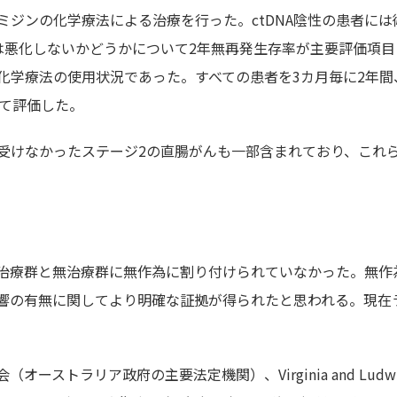
ジンの化学療法による治療を行った。ctDNA陰性の患者には
は悪化しないかどうかについて2年無再発生存率が主要評価項目
化学療法の使用状況であった。すべての患者を3カ月毎に2年間
いて評価した。
受けなかったステージ2の直腸がんも一部含まれており、これ
を治療群と無治療群に無作為に割り付けられていなかった。無作
響の有無に関してより明確な証拠が得られたと思われる。現在
ストラリア政府の主要法定機関）、Virginia and Ludwi