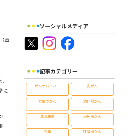
ソーシャルメディア
人（直
記事カテゴリー
％、
がんサバイバー
乳がん
準に
女性のがん
消化器がん
ン
血液腫瘍
泌尿器がん
群
肉腫
呼吸器がん