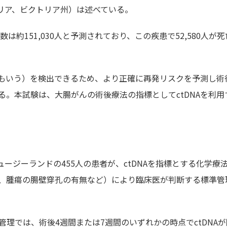
オーストラリア、ビクトリア州）は述べている。
は約151,030人と予測されており、この疾患で52,580人が
ともいう）を検出できるため、より正確に再発リスクを予測し術
。本試験は、大腸がんの術後療法の指標としてctDNAを利用
ニュージーランドの455人の患者が、ctDNAを指標とする化学療
、腫瘍の腸壁穿孔の有無など）により臨床医が判断する標準管
た管理では、術後4週間または7週間のいずれかの時点でctDNA