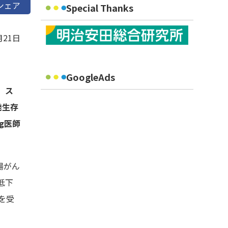
シェア
Special Thanks
月21日
GoogleAds
、ス
発生存
g医師
腸がん
低下
を受