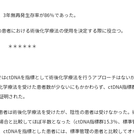
、3年無再発生存率が86％であった。
の患者における術後化学療法の使用を決定する際に役立つ。
＊＊＊＊＊＊
はctDNAを指標として術後化学療法を行うアプローチはない
後化学療法を受けた患者数が少ないにもかかわらず、ctDNA指標
証明された。
陽性の患者は術後化学療法を受けたが、陰性の患者は受けなかった。
合と比較してほぼ半数となった（ctDNA指標群15.3％、標準
ち、ctDNAを指標とした患者には、標準管理の患者と比較してオ