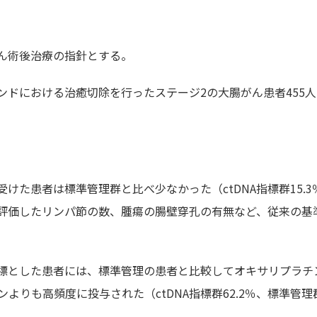
がん術後治療の指針とする。
ンドにおける治癒切除を行ったステージ2の大腸がん患者455
受けた患者は標準管理群と比べ少なかった（ctDNA指標群15.3
、評価したリンパ節の数、腫瘍の腸壁穿孔の有無など、従来の基
指標とした患者には、標準管理の患者と比較してオキサリプラチ
りも高頻度に投与された（ctDNA指標群62.2％、標準管理