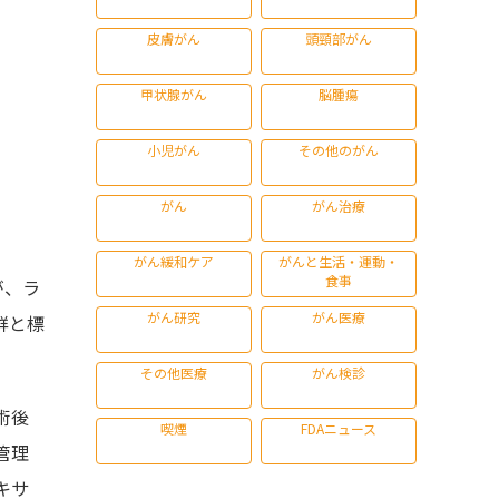
皮膚がん
頭頸部がん
甲状腺がん
脳腫瘍
小児がん
その他のがん
がん
がん治療
がん緩和ケア
がんと生活・運動・
食事
が、ラ
がん研究
がん医療
群と標
その他医療
がん検診
術後
喫煙
FDAニュース
管理
キサ