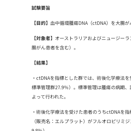
試験要旨
【目的】
血中循環腫瘍DNA（ctDNA）を大腸
【対象者】
オーストラリアおよびニュージーラ
腸がん患者を含む）。
【結果】
・ctDNAを指標とした群では、術後化学療法を
標準管理群27.9％）。標準管理は腫瘍の病期
よって行われた。
・術後化学療法を受けた患者のうちctDNAを
（販売名：エルプラット）がフルオロピリミジンよ
9.8％）。