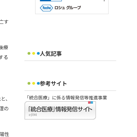
死亡す
後療
人気記事
する
参考サイト
「統合医療」に係る情報発信等推進事業
法と、
理の
が陽性