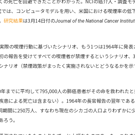
くの死亡を回避できたことがわかった。NCIの癌介入・調査モ
究では、コンピュータモデルを用い、米国における喫煙率の低
。
研究結果
は3月14日付の
Journal of the National Cancer Institu
実際の喫煙行動に基づいたシナリオ、もう1つは1964年に発表
初の報告を受けてすべての喫煙者が禁煙するというシナリオ、
シナリオ（禁煙政策がまったく実施されないとどうなるかを示
0年までに平均して795,000人の肺癌患者がその命を救われた
患による死亡は含まない）。1964年の長官報告の翌年である1
同期間に250万人、すなわち現在のシカゴの人口よりわずかに
あろう。