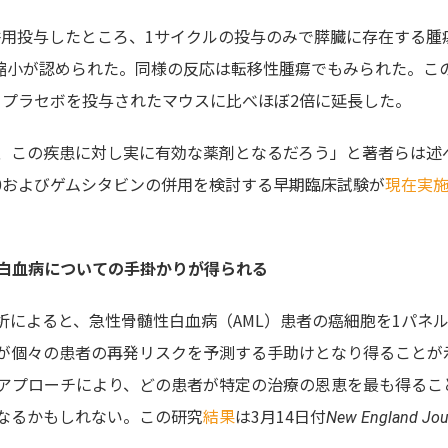
併用投与したところ、1サイクルの投与のみで膵臓に存在する腫
で縮小が認められた。同様の反応は転移性腫瘍でもみられた。こ
0＋プラセボを投与されたマウスに比べほぼ2倍に延長した。
、この疾患に対し実に有効な薬剤となるだろう」と著者らは述
20およびゲムシタビンの併用を検討する早期臨床試験が
現在実
白血病についての手掛かりが得られる
によると、急性骨髄性白血病（AML）患者の癌細胞を1パネル
が個々の患者の再発リスクを予測する手助けとなり得ることが
アプローチにより、どの患者が特定の治療の恩恵を最も得るこ
なるかもしれない。この研究
結果
は3月14日付
New England Jou