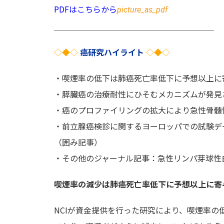
PDFはこちらから
picture_as_pdf
＿＿＿＿＿＿＿＿＿＿＿＿＿＿＿＿＿＿＿＿
◇◆◇
癌研究ハイライト
◇◆◇
・喫煙率の低下は肺癌死亡率低下に予想以上に
・膵臓癌の治療耐性にひそむメカニズムが発見
・癌のプロファイリングの拡大により急性骨髄
・前立腺癌検診に関するヨーロッパでの試験デ
（囲み記事）
・その他のジャーナル記事：急性リンパ芽球性
喫煙率の減少は肺癌死亡率低下に予想以上に寄
NCIが資金提供を行った研究により、喫煙率