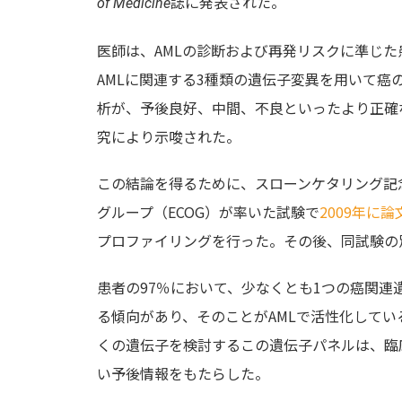
誌に発表された。
of Medicine
医師は、AMLの診断および再発リスクに準じ
AMLに関連する3種類の遺伝子変異を用いて
析が、予後良好、中間、不良といったより正確
究により示唆された。
この結論を得るために、スローンケタリング記念がん
グループ（ECOG）が率いた試験で
2009年に
プロファイリングを行った。その後、同試験の別
患者の97％において、少なくとも1つの癌関
る傾向があり、そのことがAMLで活性化して
くの遺伝子を検討するこの遺伝子パネルは、臨
い予後情報をもたらした。