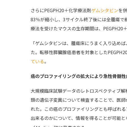
さらにPEGPH20＋化学療法剤
ゲムシタビン
を
83％が縮小し、3サイクル終了後には全腫瘍
療法を受けたマウスの生存期間は、PEGPH2
「ゲムシタビンは、腫瘍床にうまく入り込めば
た。転移性膵臓腺癌患者を対象としたPEGPH
ている
。
癌のプロファイリングの拡大により急性骨髄性
大規模臨床試験データのレトロスペクティブ解析
類の遺伝子変異について検査することで、医師
れた。この癌のプロファイリングとも呼ばれる
出来るのかについて、情報を得ることが可能と