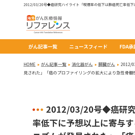
がん記事一覧
ニュースフィード
FDA
HOME
がん記事一覧
消化器がん
膵臓がん
201
見された」「癌のプロファイリングの拡大により急性骨髄
2012/03/20号◆
率低下に予想以上に寄与す