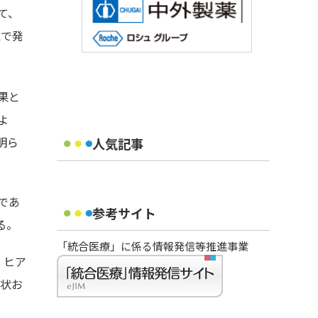
て、
誌で発
果と
よ
明ら
人気記事
であ
参考サイト
る。
「統合医療」に係る情報発信等推進事業
。ヒア
形状お