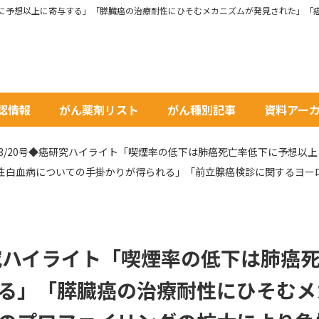
承認情報
がん薬剤リスト
がん種別記事
資料アー
2/03/20号◆癌研究ハイライト「喫煙率の低下は肺癌死亡率低下に予想
性白血病についての手掛かりが得られる」「前立腺癌検診に関するヨー
癌研究ハイライト「喫煙率の低下は肺癌
る」「膵臓癌の治療耐性にひそむメ