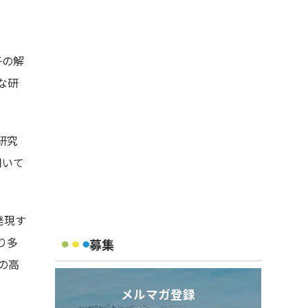
、
子の解
な研
研究
用いて
発現す
り多
募集
の高
メルマガ登録