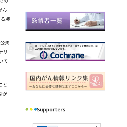
での
がん
する肺
て公衆
ナリ
いて
こと
しなが
Supporters