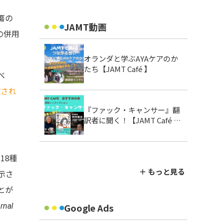
瘍の
JAMT動画
の併用
オランダと学ぶAYAケアのか
たち【JAMT Café 】
べ
施され
『ファック・キャンサー』翻
訳者に聞く！【JAMT Café お
すすめの本】
18種
＋ もっと見る
示さ
とが
rnal
Google Ads