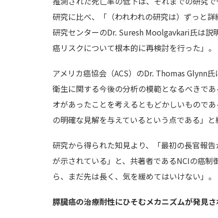
推測された死亡率の低下は、それまでの研究で
研究に比べ、「（われわれの研究は）ずっと詳
研究センターのDr. Suresh Moolgavk
癌リスクについて根本的に再検討を行った」。
アメリカ癌協会（ACS）のDr. Thomas Glynn
衛生に関する今後の分析の模範となるべきであ
オがあったことを考えるともどかしいものであ
の明確な見解を与えているという点である」と
研究から得られた知見より、「最初の長官報告
が示されている」と、共著者であるNCIの癌制御・人口
ら、まだ先は長く、気を緩めてはいけない」。
膵臓癌の治療耐性にひそむメカニズムが発見さ