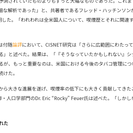
予測されていたものよりもずっと大幅なものであった。これま
細な解析であった」と、共著者であるフレッド・ハッチンソン
ari氏は説明した。「われわれは全米国人について、喫煙歴とそれに関連
氏は付随
論評
において、CISNET研究は「さらに広範囲にわたっ
る」と述べた。結果は、「『そうなっていたかもしれない』シ
るが、もっと重要なのは、米国における今後のタバコ管理につ
続けた。
から大きな進展を遂げ、喫煙率の低下にも大きく貢献してきた
学部門のDr. Eric “Rocky” Feuer氏は述べた。「しか
れた