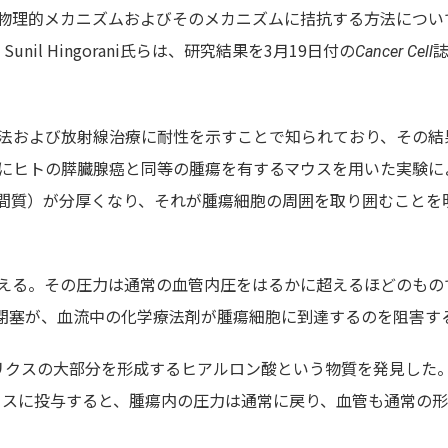
物理的メカニズムおよびそのメカニズムに拮抗する方法につい
nil Hingorani氏らは、研究結果を3月19日付の
Cancer Cell
法および放射線治療に耐性を示すことで知られており、その結
的にヒトの膵臓腺癌と同等の腫瘍を有するマウスを用いた実験に
間質）が分厚くなり、それが腫瘍細胞の周囲を取り囲むことを
える。その圧力は通常の血管内圧をはるかに超えるほどのもの
閉塞が、血流中の化学療法剤が腫瘍細胞に到達するのを阻害す
マトリクスの大部分を形成するヒアルロン酸という物質を発見した
マウスに投与すると、腫瘍内の圧力は通常に戻り、血管も通常の