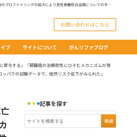
2012/03/20号◆癌研究ハイライト「喫煙率の低下は肺癌死亡率低下に予想以上に寄与する」「膵臓癌の治療耐性にひそむメカニズムが発見された」「癌のプロファイリングの拡大により急性骨髄性白血病についての手掛かりが得られる」「前立腺癌検診に関するヨーロッパでの試験データで、依然リスク低下がみられた」
お問い合わせはこちら
カイブ
サイトについて
がんリファブログ
以上に寄与する」「膵臓癌の治療耐性にひそむメカニズムが発
ロッパでの試験データで、依然リスク低下がみられた」
記事を探す
死亡
カ