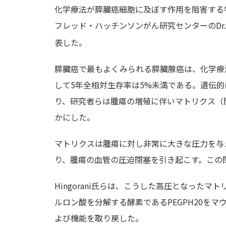
化学療法が膵臓癌細胞に及ぼす作用を阻害する
フレッド・ハッチンソンがん研究センターのDr. Su
表した。
膵臓癌で最もよくみられる膵臓腺癌は、化学療
して5年全相対生存率は5%未満である。遺伝
り、研究者らは腫瘍の増殖に伴いマトリクス（
かにした。
マトリクスは腫瘍に対し非常に大きな圧力を与
り、腫瘍の血管の圧迫閉塞を引き起こす。この
Hingorani氏らは、こうした高圧となった
ルロン酸を分解する酵素であるPEGPH20を
よび機能を取り戻した。