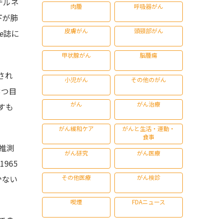
デルネ
肉腫
呼吸器がん
下が肺
皮膚がん
頭頸部がん
誌に
te
甲状腺がん
脳腫瘍
され
小児がん
その他のがん
3つ目
がん
がん治療
すも
がん緩和ケア
がんと生活・運動・
食事
と推測
がん研究
がん医療
965
その他医療
がん検診
少ない
喫煙
FDAニュース