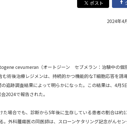
2024年4
gene cevumeran（オートジーン セブメラン：治験中の個
を含む術後治療レジメンは、持続的かつ機能的なT細胞応答を誘
間の追跡調査結果によって明らかになった。この結果は、4月5
会2024で報告された。
けた場合でも、診断から5年後に生存している患者の割合は約1
師は説明する。外科腫瘍医の同医師は、スローンケタリング記念がんセ