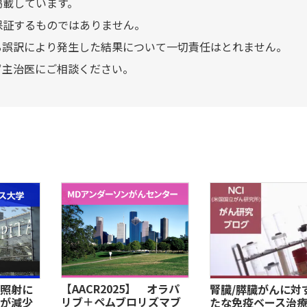
掲載しています。
保証するものではありません。
る誤訳により発生した結果について一切責任はとれません。
ず主治医にご相談ください。
【AACR2025】 オラパ
照射に
腎臓/膵臓がんに対
リブ＋ペムブロリズマブ
が減少
たな免疫ベース治