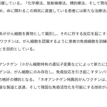
センターに所属している。「化学療法、放射線療法、標的療法、そして現
め、命に関わるこの病気に直面している患者には新たな治療法
系ががん細胞を異物として識別し、それに対する反応を起こす
る。がんワクチンは、がん細胞を認識するように患者の免疫細胞を訓
とを目的としている。
アンチゲン（※がん細胞特有の遺伝子変異などによって新たに
ゲンは、がん細胞にのみ存在し、免疫反応を引き起こすタンパ
の格好の標的となる。「ネオアンチゲン特異的がんワクチンは
速な製造と送達、そして強固な免疫活性化を可能にする技術が