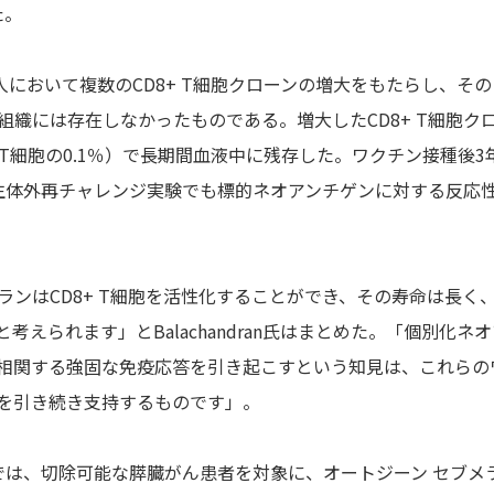
た。
人において複数のCD8+ T細胞クローンの増大をもたらし、そ
組織には存在しなかったものである。増大したCD8+ T細胞ク
T細胞の0.1％）で長期間血液中に残存した。ワクチン接種後3
人の生体外再チャレンジ実験でも標的ネオアンチゲンに対する反応
ランはCD8+ T細胞を活性化することができ、その寿命は長く
えられます」とBalachandran氏はまとめた。「個別化ネ
相関する強固な免疫応答を引き起こすという知見は、これらの
を引き続き支持するものです」。
では、切除可能な膵臓がん患者を対象に、オートジーン セブメ