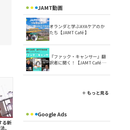
JAMT動画
オランダと学ぶAYAケアのか
たち【JAMT Café 】
『ファック・キャンサー』翻
訳者に聞く！【JAMT Café お
すすめの本】
＋ もっと見る
Google Ads
する新
療法、