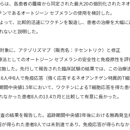
an氏らは、各患者の腫瘍から同定された最大20の個別化されたネ
チンであるオートジーン セブメランの使用を検討した。
ォームによって、比較的迅速にワクチンを製造し、患者の治療を大幅に
れないと説明した。
ん患者を対象に、アテゾリズマブ（販売名：テセントリク）と修正
補助療法としてのオートジーン セブメランの安全性と免疫原性を評
実施した。先行して報告された臨床試験の結果では、この治療
6人中8人で免疫応答（強く応答するネオアンチゲン特異的T
間中央値1.5年において、ワクチンによるT細胞応答を得た患
なかった患者8人の13.4カ月と比較して有意に長かった。
調査の結果を報告した。追跡期間中央値3年後における無再発生
答が得られた患者8人では未到達であり、免疫応答が得られなか