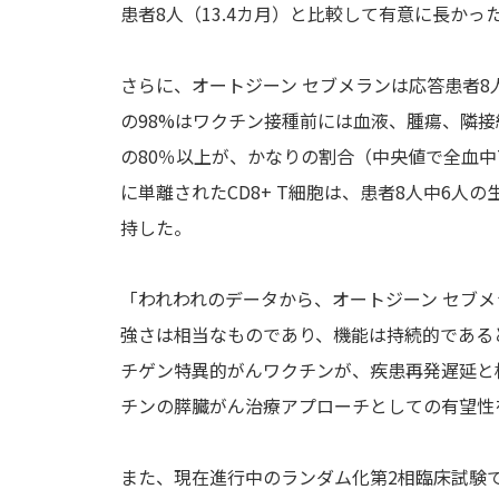
患者8人（13.4カ月）と比較して有意に長かっ
さらに、オートジーン セブメランは応答患者8
の98%はワクチン接種前には血液、腫瘍、隣接
の80％以上が、かなりの割合（中央値で全血中
に単離されたCD8+ T細胞は、患者8人中6
持した。
「われわれのデータから、オートジーン セブメ
強さは相当なものであり、機能は持続的であると考
チゲン特異的がんワクチンが、疾患再発遅延と
チンの膵臓がん治療アプローチとしての有望性
また、現在進行中のランダム化第2相臨床試験