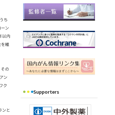
のうち
ローン
年以内
性を維
、その
オアン
ワク
Supporters
ランと