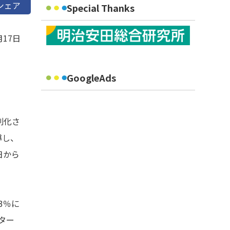
シェア
Special Thanks
月17日
GoogleAds
別化さ
導し、
日から
3％に
ンター