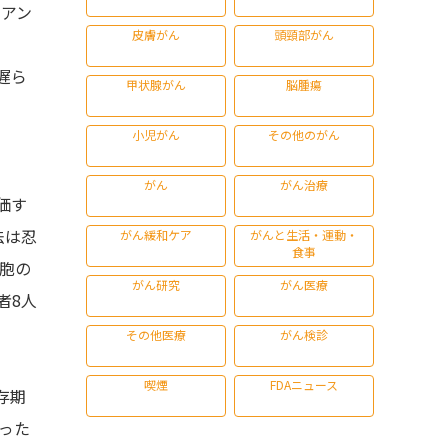
オアン
皮膚がん
頭頸部がん
遅ら
甲状腺がん
脳腫瘍
小児がん
その他のがん
がん
がん治療
価す
法は忍
がん緩和ケア
がんと生活・運動・
食事
細胞の
がん研究
がん医療
者8人
その他医療
がん検診
喫煙
FDAニュース
存期
った