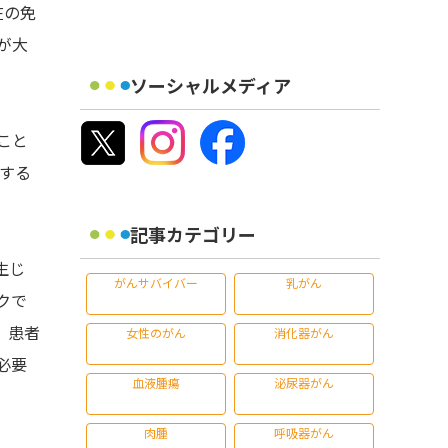
在の免
が大
ソーシャルメディア
こと
練する
記事カテゴリー
生じ
がんサバイバー
乳がん
クで
、患者
女性のがん
消化器がん
必要
血液腫瘍
泌尿器がん
肉腫
呼吸器がん