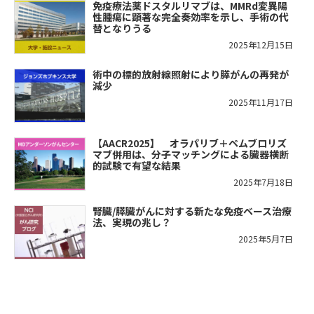
免疫療法薬ドスタルリマブは、MMRd変異陽
性腫瘍に顕著な完全奏効率を示し、手術の代
替となりうる
2025年12月15日
術中の標的放射線照射により膵がんの再発が
減少
2025年11月17日
【AACR2025】 オラパリブ＋ペムブロリズ
マブ併用は、分子マッチングによる臓器横断
的試験で有望な結果
2025年7月18日
腎臓/膵臓がんに対する新たな免疫ベース治療
法、実現の兆し？
2025年5月7日