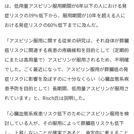
は、低用量アスピリン服用期間が6年以下の人における発
症リスクの39％低下から、服用期間が10年を超える人に
おける発症リスクの60％低下までに及んだ。
「アスピリン服用に関する従来の研究は、それ自体が膵臓
癌リスクに関連する疾患の疼痛緩和を目的として（定期的
にまたは高用量で）アスピリンが服用されるため、不明確
でした。ごく最近になって、アスピリン服用が膵臓癌の発
症リスクに影響を及ぼすのに十分なくらい（心臓血管系疾
患予防を目的として）長期間、低用量アスピリンが服用さ
れています」と、Risch氏は説明した。
「心臓血管系疾患リスク低下のためにアスピリン服用を検
討している人が、その服用によって膵臓癌リスクも低下
し、上昇しないことが確実であると、肯定的に考えること