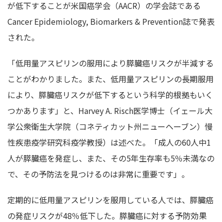
が低下することが米国癌学会（AACR）の学会誌である
Cancer Epidemiology, Biomarkers & Prevention誌で発表
された。
「低用量アスピリンの服用により膵臓癌リスクが半減する
ことがわかりました。また、低用量アスピリンの長期服用
により、膵臓癌リスクが低下するという科学的根拠もいく
つかあります」と、Harvey A. Risch医学博士（イェール大
学公衆衛生大学院（コネティカット州ニューヘーブン）慢
性疾患疫学研究科疫学教授）は述べた。「成人の60人中1
人が膵臓癌を発症し、また、その5年生存率も5％未満なの
で、その予防法を見つけるのは非常に重要です」。
定期的に低用量アスピリンを服用している人では、膵臓癌
の発症リスクが48％低下した。膵臓癌に対する予防効果