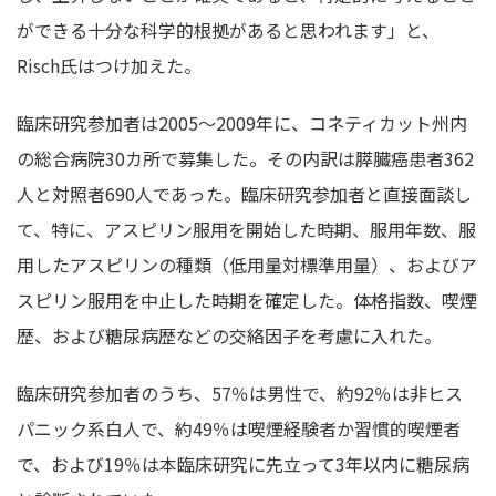
ができる十分な科学的根拠があると思われます」と、
Risch氏はつけ加えた。
臨床研究参加者は2005～2009年に、コネティカット州内
の総合病院30カ所で募集した。その内訳は膵臓癌患者362
人と対照者690人であった。臨床研究参加者と直接面談し
て、特に、アスピリン服用を開始した時期、服用年数、服
用したアスピリンの種類（低用量対標準用量）、およびア
スピリン服用を中止した時期を確定した。体格指数、喫煙
歴、および糖尿病歴などの交絡因子を考慮に入れた。
臨床研究参加者のうち、57％は男性で、約92％は非ヒス
パニック系白人で、約49％は喫煙経験者か習慣的喫煙者
で、および19％は本臨床研究に先立って3年以内に糖尿病