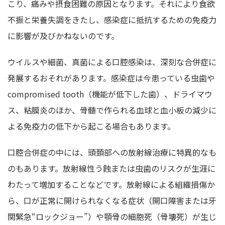
こり、痛みや摂食困難の原因となります。それにより食欲
不振と栄養失調をきたし、感染症に抵抗するための免疫力
に影響が及びかねないのです。
ウイルスや細菌、真菌による口腔感染は、深刻な合併症に
発展するおそれがあります。感染症は今患っている虫歯や
compromised tooth（機能が低下した歯）、ドライマウ
ス、粘膜炎のほか、骨髄で作られる血球と血小板の減少に
よる免疫力の低下から起こる場合もあります。
口腔合併症の中には、頭頚部への放射線治療に特異的なも
のもあります。放射線性う蝕または虫歯のリスクが生涯に
わたって増加することなどです。放射線による組織損傷か
ら、口が正常に開けられなくなる症状（開口障害または牙
関緊急“ロックジョー”）や顎骨の細胞死（骨壊死）が生じ