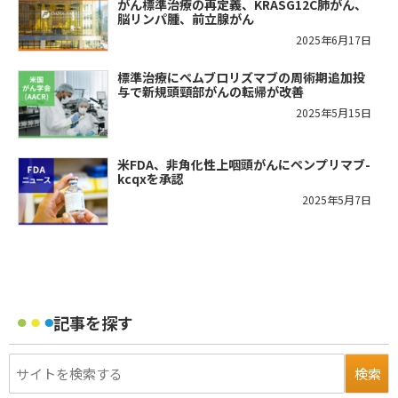
がん標準治療の再定義、KRASG12C肺がん、
脳リンパ腫、前立腺がん
2025年6月17日
標準治療にペムブロリズマブの周術期追加投
与で新規頭頸部がんの転帰が改善
2025年5月15日
米FDA、非角化性上咽頭がんにペンプリマブ-
kcqxを承認
2025年5月7日
記事を探す