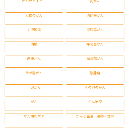
がんサバイバー
乳がん
女性のがん
消化器がん
血液腫瘍
泌尿器がん
肉腫
呼吸器がん
皮膚がん
頭頸部がん
甲状腺がん
脳腫瘍
小児がん
その他のがん
がん
がん治療
がん緩和ケア
がんと生活・運動・食事