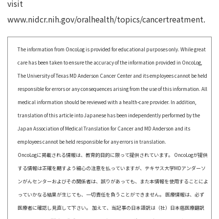
visit
www.nidcr.nih.gov/oralhealth/topics/cancertreatment.
The information from OncoLog is provided for educational purposes only. While great
care has been taken to ensure the accuracy of the information provided in OncoLog,
The University of Texas MD Anderson Cancer Center and its employees cannot be held
responsible for errors or any consequences arising from the use of this information. All
medical information should be reviewed with a health-care provider. In addition,
translation of this article into Japanese has been independently performed by the
Japan Association of Medical Translation for Cancer and MD Anderson and its
employees cannot be held responsible for any errors in translation.
OncoLogに掲載される情報は、教育的目的に限って提供されています。 OncoLogが提供
する情報は正確を期すよう細心の注意を払っていますが、テキサス大学MDアンダーソ
ンがんセンターおよびその関係者は、誤りがあっても、また本情報を使用することによ
っていかなる結果が生じても、一切責任を負うことができません。 医療情報は、必ず
医療者に確認し見直して下さい。 加えて、当記事の日本語訳は（社）日本癌医療翻訳