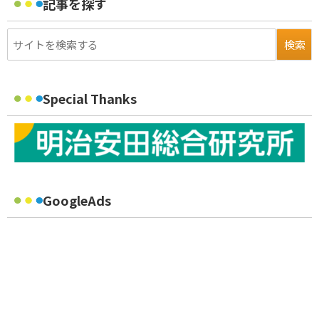
記事を探す
Special Thanks
GoogleAds