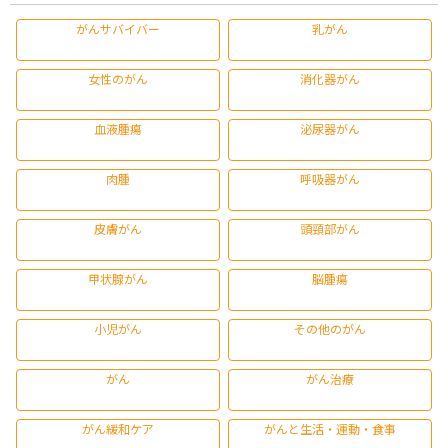
がんサバイバー
乳がん
女性のがん
消化器がん
血液腫瘍
泌尿器がん
肉腫
呼吸器がん
皮膚がん
頭頸部がん
甲状腺がん
脳腫瘍
小児がん
その他のがん
がん
がん治療
がん緩和ケア
がんと生活・運動・食事