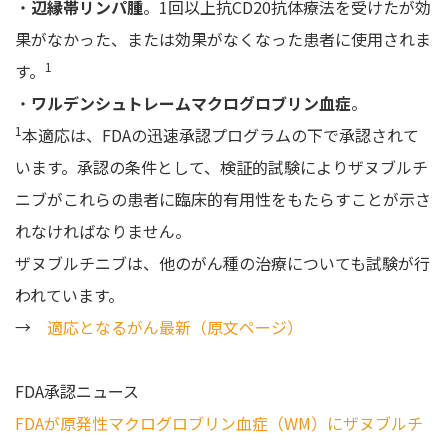
・
辺縁帯リンパ腫
。1回以上抗CD20抗体療法を受けたが効
果がなかった、または効果がなくなった患者に使用されま
1
す。
・
ワルデンシュトレームマクログロブリン血症
。
1
本適応は、FDAの迅速承認プログラムの下で承認されて
います。承認の条件として、検証的試験によりザヌブルチ
ニブがこれらの患者に臨床的有用性をもたらすことが示さ
れなければなりません。
ザヌブルチニブは、他のがん種の治療についても試験が行
われています。
→
適応となるがん最新（原文ページ）
FDA承認ニュース
FDAが原発性マクログロブリン血症（WM）にザヌブルチ