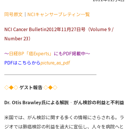
同号原文
｜
NCIキャンサーブレティン一覧
NCI Cancer Bulletin2012年11月27日号（Volume 9 /
Number 23）
～
日経BP「癌Experts」
にもPDF掲載中～
PDFはこちらから
picture_as_pdf
＿＿＿＿＿＿＿＿＿＿＿＿＿＿＿＿＿＿＿＿
◇◆◇
ゲスト報告
◇◆◇
Dr. Otis Brawley氏による解説‐がん検診の利益と不利益
米国では、がん検診に関する多くの情報にさらされる。ラ
ジオでは肺癌検診の利益を過大に宣伝し、人々を病院へと