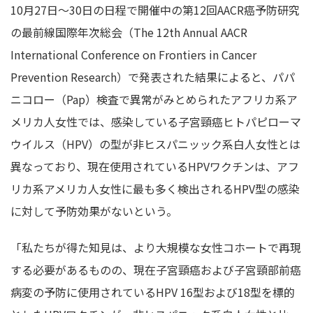
10月27日～30日の日程で開催中の第12回AACR癌予防研究
の最前線国際年次総会（The 12th Annual AACR
International Conference on Frontiers in Cancer
Prevention Research）で発表された結果によると、パパ
ニコロー（Pap）検査で異常がみとめられたアフリカ系ア
メリカ人女性では、感染している子宮頸癌ヒトパピローマ
ウイルス（HPV）の型が非ヒスパニッック系白人女性とは
異なっており、現在使用されているHPVワクチンは、アフ
リカ系アメリカ人女性に最も多く検出されるHPV型の感染
に対して予防効果がないという。
「私たちが得た知見は、より大規模な女性コホートで再現
する必要があるものの、現在子宮頸癌および子宮頸部前癌
病変の予防に使用されているHPV 16型および18型を標的