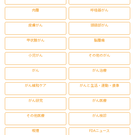
肉腫
呼吸器がん
皮膚がん
頭頸部がん
甲状腺がん
脳腫瘍
小児がん
その他のがん
がん
がん治療
がん緩和ケア
がんと生活・運動・食事
がん研究
がん医療
その他医療
がん検診
喫煙
FDAニュース