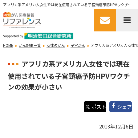
アフリカ系アメリカ人女性では現在使用されている子宮頸癌予防HPVワクチンの効果が小さい
HOME
がん記事一覧
女性のがん
子宮がん
アフリカ系アメリカ人女性で
アフリカ系アメリカ人女性では現在
使用されている子宮頸癌予防HPVワクチ
ンの効果が小さい
シェア
2013年12月6日