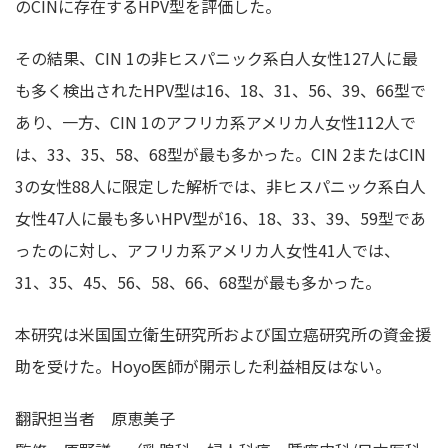
のCINに存在するHPV型を評価した。
その結果、CIN 1の非ヒスパニック系白人女性127人に最
も多く検出されたHPV型は16、18、31、56、39、66型で
あり、一方、CIN 1のアフリカ系アメリカ人女性112人で
は、33、35、58、68型が最も多かった。CIN 2またはCIN
3の女性88人に限定した解析では、非ヒスパニック系白人
女性47人に最も多いHPV型が16、18、33、39、59型であ
ったのに対し、アフリカ系アメリカ人女性41人では、
31、35、45、56、58、66、68型が最も多かった。
本研究は米国国立衛生研究所および国立癌研究所の資金援
助を受けた。Hoyo医師が開示した利益相反はない。
翻訳担当者
原恵美子