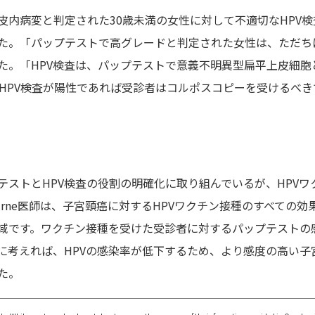
内病変と判定された30歳未満の女性に対して不適切なHPV検
た。「パップテストで高グレードと判定された女性は、ただち
た。「HPV検査は、パップテストで意義不明異型扁平上皮細胞
HPV検査が陽性であれば受診者はコルポスコピーを受けるべき
ストとHPV検査の役割の明確化に取り組んでいるが、HPVワ
urne医師は、子宮頸癌に対するHPVワクチン接種のすべての効
域です。ワクチン接種を受けた受診者に対するパップテストの
に考えれば、HPVの感染率が低下するため、より感度の高い子
た。