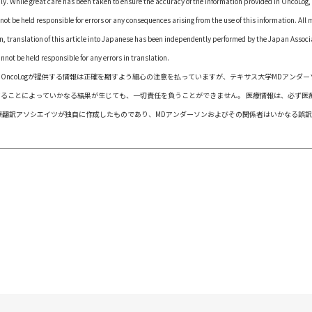
y. While great care has been taken to ensure the accuracy of the information provided in OncoLog,
t be held responsible for errors or any consequences arising from the use of this information. All 
on, translation of this article into Japanese has been independently performed by the Japan Associ
ot be held responsible for any errors in translation.
。 OncoLogが提供する情報は正確を期すよう細心の注意を払っていますが、テキサス大学MDアンダー
ることによっていかなる結果が生じても、一切責任を負うことができません。 医療情報は、必ず医
療翻訳アソシエイツが独自に作成したものであり、MDアンダーソンおよびその関係者はいかなる誤