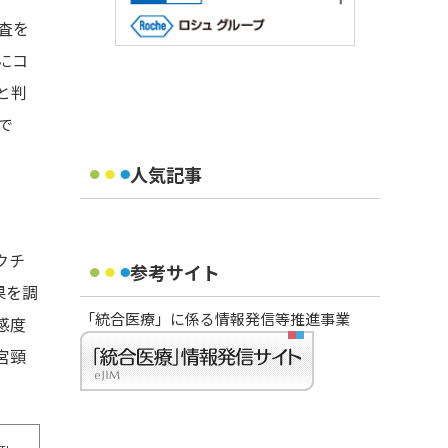
査を
にコ
と判
で
人気記事
クチ
参考サイト
果を調
「統合医療」に係る情報発信等推進事業
感度
宮頸