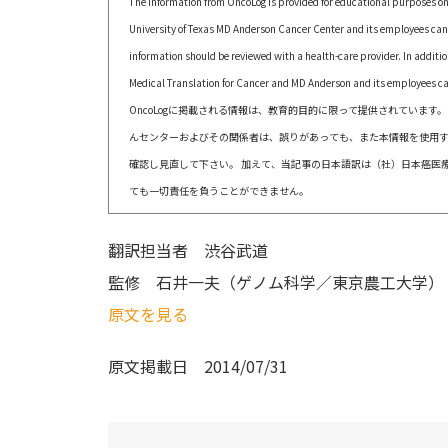
The information from OncoLog is provided for educational purposes onl
University of Texas MD Anderson Cancer Center and its employees canno
information should be reviewed with a health-care provider. In additi
Medical Translation for Cancer and MD Anderson and its employees cann
OncoLogに掲載される情報は、教育的目的に限って提供されています
んセンターおよびその関係者は、誤りがあっても、また本情報を使用す
確認し見直して下さい。 加えて、当記事の日本語訳は（社）日本癌医
ても一切責任を負うことができません。
翻訳担当者
渋谷武道
監修
石井一夫（ゲノム科学／東京農工大学）
原文を見る
原文掲載日
2014/07/31