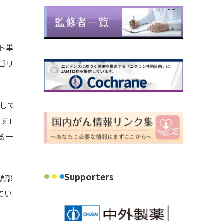
ト単
ゴリ
対して
です」
る一
Supporters
頸部
てい