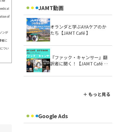
 The
JAMT動画
medical
ation of
オランダと学ぶAYAケアのか
たち【JAMT Café 】
ソンが
療者に
訳につい
『ファック・キャンサー』翻
訳者に聞く！【JAMT Café お
すすめの本】
＋ もっと見る
Google Ads