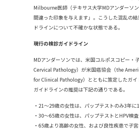
Milbourne医師（テキサス大学MDアンダ
間違った印象を与えます」。こうした混乱の結
ドラインについて不確かな状態である。
現行の検診ガイドライン
MDアンダーソンでは、米国コルポスコピー・子宮頸部病理学会（
Cervical Pathology）が米国癌協会（the Ameri
for Clinical Pathology）ととも
ガイドラインの推奨は下記の通りである。
・21～29歳の女性は、パップテストのみ3年に
・30～65歳の女性は、パップテストとHPV検査
・65歳より高齢の女性、および良性疾患で子