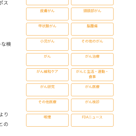
ポス
皮膚がん
頭頸部がん
甲状腺がん
脳腫瘍
小児がん
その他のがん
うな検
がん
がん治療
がん緩和ケア
がんと生活・運動・
食事
がん研究
がん医療
その他医療
がん検診
より
喫煙
FDAニュース
との