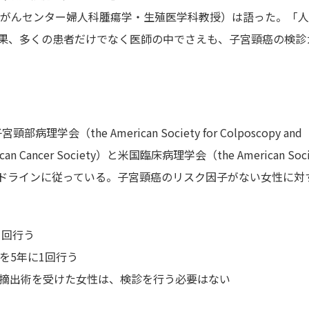
ーソンがんセンター婦人科腫瘍学・生殖医学科教授）は語った。「
果、多くの患者だけでなく医師の中でさえも、子宮頸癌の検診
the American Society for Colposcopy and
can Cancer Society）と米国臨床病理学会（the American Soci
に策定したガイドラインに従っている。子宮頸癌のリスク因子がない女性に
1回行う
を5年に1回行う
宮摘出術を受けた女性は、検診を行う必要はない