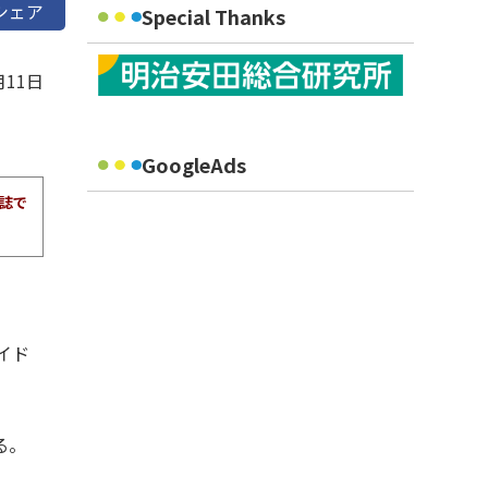
シェア
Special Thanks
月11日
GoogleAds
報誌で
イド
る。