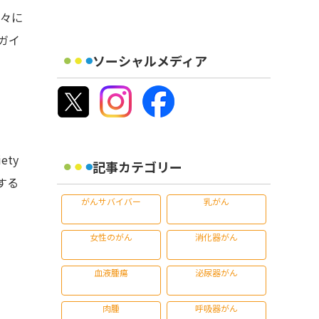
人々に
ガイ
ソーシャルメディア
ety
記事カテゴリー
対する
がんサバイバー
乳がん
女性のがん
消化器がん
血液腫瘍
泌尿器がん
肉腫
呼吸器がん