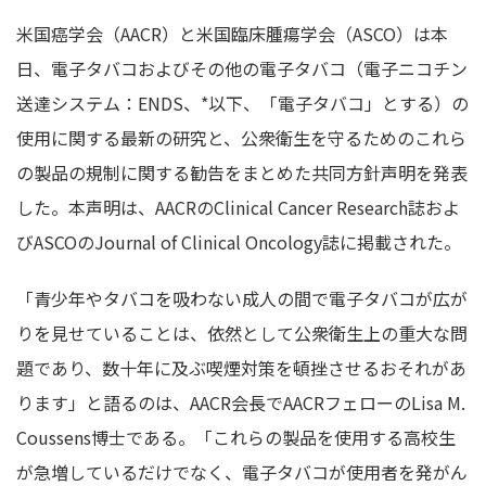
米国癌学会（AACR）と米国臨床腫瘍学会（ASCO）は本
日、電子タバコおよびその他の電子タバコ（電子ニコチン
送達システム：ENDS、*以下、「電子タバコ」とする）の
使用に関する最新の研究と、公衆衛生を守るためのこれら
の製品の規制に関する勧告をまとめた共同方針声明を発表
した。本声明は、AACRのClinical Cancer Research誌およ
びASCOのJournal of Clinical Oncology誌に掲載された。
「青少年やタバコを吸わない成人の間で電子タバコが広が
りを見せていることは、依然として公衆衛生上の重大な問
題であり、数十年に及ぶ喫煙対策を頓挫させるおそれがあ
ります」と語るのは、AACR会長でAACRフェローのLisa M.
Coussens博士である。「これらの製品を使用する高校生
が急増しているだけでなく、電子タバコが使用者を発がん