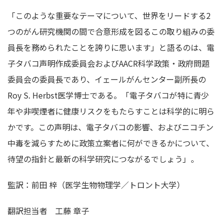
「このような重要なテーマについて、世界をリードする2
つのがん研究機関の間で合意形成を図るこの取り組みの委
員長を務められたことを誇りに思います」と語るのは、電
子タバコ声明作成委員会およびAACR科学政策・政府問題
委員会の委員長であり、イェールがんセンター副所長の
Roy S. Herbst医学博士である。「電子タバコが特に青少
年や非喫煙者に健康リスクをもたらすことは科学的に明ら
かです。この声明は、電子タバコの影響、およびニコチン
中毒を減らすために政策立案者に何ができるかについて、
待望の指針と最新の科学研究につながるでしょう」。
監訳：前田 梓（医学生物物理学／トロント大学）
翻訳担当者
工藤 章子